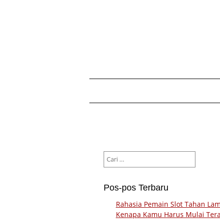
Cari
untuk:
Pos-pos Terbaru
Rahasia Pemain Slot Tahan Lam
Kenapa Kamu Harus Mulai Ter