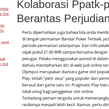
Kolaborasi Ppatk-p
Simbol
a Slot
Berantas Perjudia
ami
fo
Perlu diperhatikan juga bahwa bila anda memb
di tengah permainan Bandar Poker Terbaik, jac
8 yang
periode permainan selanjutnya. Dari info pelak
sejak pukul 21.00 WIB sampai bersama dengan
petugas. Pelaku menggunakan ponsel di dalam 
eak
n Slot
dahulu mendaftarkan diri di web judi online te
Olympus merupakan diantara game slot populer
Play. Istilah “petir zeus” yang populer dari per
berasal dari game satu ini. Pragmatic Play m
tidak asing bagi penggemar slot online.
Terkadang pemain tergoda untuk memenangka
resikonya menjadi lebih kecil. Namun, perlu dii