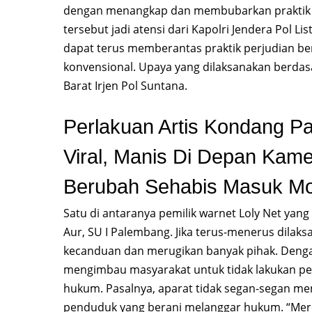
dengan menangkap dan membubarkan praktik pe
tersebut jadi atensi dari Kapolri Jendera Pol Li
dapat terus memberantas praktik perjudian be
konvensional. Upaya yang dilaksanakan berdasa
Barat Irjen Pol Suntana.
Perlakuan Artis Kondang P
Viral, Manis Di Depan Kame
Berubah Sehabis Masuk Mo
Satu di antaranya pemilik warnet Loly Net yang
Aur, SU I Palembang. Jika terus-menerus dila
kecanduan dan merugikan banyak pihak. Dengan 
mengimbau masyarakat untuk tidak lakukan p
hukum. Pasalnya, aparat tidak segan-segan me
penduduk yang berani melanggar hukum. “Me