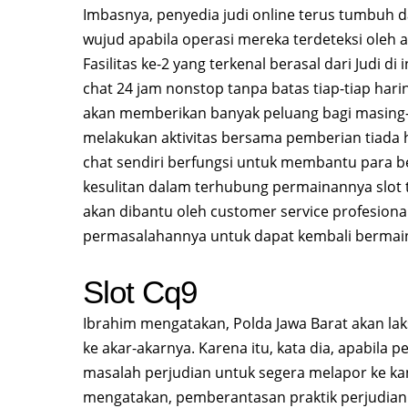
Imbasnya, penyedia judi online terus tumbuh 
wujud apabila operasi mereka terdeteksi oleh
Fasilitas ke-2 yang terkenal berasal dari Judi di
chat 24 jam nonstop tanpa batas tiap-tiap harin
akan memberikan banyak peluang bagi masing-
melakukan aktivitas bersama pemberian tiada h
chat sendiri berfungsi untuk membantu para 
kesulitan dalam terhubung permainannya slot 
akan dibantu oleh customer service profesional
permasalahannya untuk dapat kembali bermai
Slot Cq9
Ibrahim mengatakan, Polda Jawa Barat akan l
ke akar-akarnya. Karena itu, kata dia, apabil
masalah perjudian untuk segera melapor ke kan
mengatakan, pemberantasan praktik perjudian 