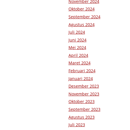
November 2024
Oktober 2024
September 2024
Agustus 2024
Juli 2024
Juni 2024
Mei 2024
April 2024
Maret 2024
Februari 2024
Januari 2024
Desember 2023
November 2023
Oktober 2023
September 2023
Agustus 2023
Juli 2023