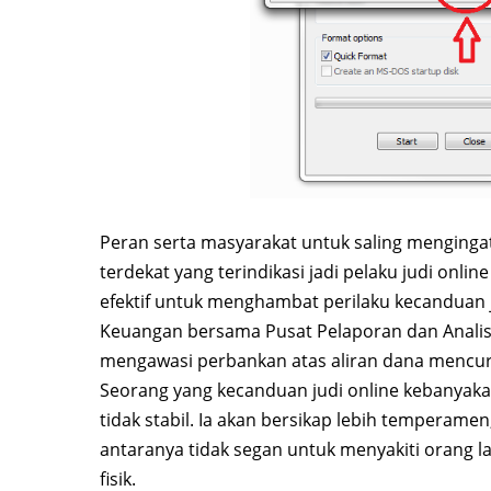
Peran serta masyarakat untuk saling menging
terdekat yang terindikasi jadi pelaku judi online
efektif untuk menghambat perilaku kecanduan ju
Keuangan bersama Pusat Pelaporan dan Analis
mengawasi perbankan atas aliran dana mencurig
Seorang yang kecanduan judi online kebanyaka
tidak stabil. Ia akan bersikap lebih temperamen,
antaranya tidak segan untuk menyakiti orang 
fisik.