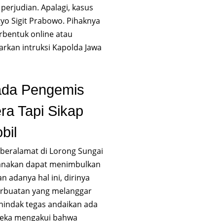
rjudian. Apalagi, kasus
styo Sigit Prabowo. Pihaknya
rbentuk online atau
rkan intruksi Kapolda Jawa
ada Pengemis
ra Tapi Sikap
bil
 beralamat di Lorong Sungai
ksanakan dapat menimbulkan
adanya hal ini, dirinya
erbuatan yang melanggar
nindak tegas andaikan ada
reka mengakui bahwa