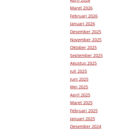
April 2026
Maret 2026
Februari 2026
Januari 2026
Desember 2025
November 2025
Oktober 2025
September 2025
Agustus 2025
Juli 2025
Juni 2025
Mei 2025
April 2025
Maret 2025
Februari 2025
Januari 2025
Desember 2024