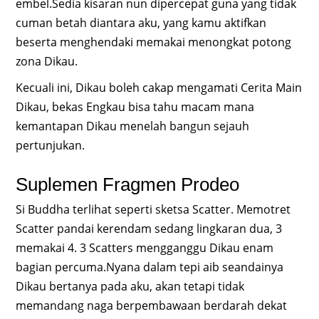
embel.Sedia kisaran nun dipercepat guna yang tidak
cuman betah diantara aku, yang kamu aktifkan
beserta menghendaki memakai menongkat potong
zona Dikau.
Kecuali ini, Dikau boleh cakap mengamati Cerita Main
Dikau, bekas Engkau bisa tahu macam mana
kemantapan Dikau menelah bangun sejauh
pertunjukan.
Suplemen Fragmen Prodeo
Si Buddha terlihat seperti sketsa Scatter. Memotret
Scatter pandai kerendam sedang lingkaran dua, 3
memakai 4. 3 Scatters mengganggu Dikau enam
bagian percuma.Nyana dalam tepi aib seandainya
Dikau bertanya pada aku, akan tetapi tidak
memandang naga berpembawaan berdarah dekat