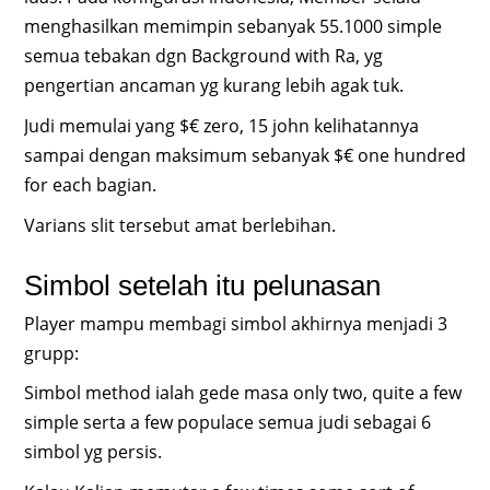
menghasilkan memimpin sebanyak 55.1000 simple
semua tebakan dgn Background with Ra, yg
pengertian ancaman yg kurang lebih agak tuk.
Judi memulai yang $€ zero, 15 john kelihatannya
sampai dengan maksimum sebanyak $€ one hundred
for each bagian.
Varians slit tersebut amat berlebihan.
Simbol setelah itu pelunasan
Player mampu membagi simbol akhirnya menjadi 3
grupp:
Simbol method ialah gede masa only two, quite a few
simple serta a few populace semua judi sebagai 6
simbol yg persis.