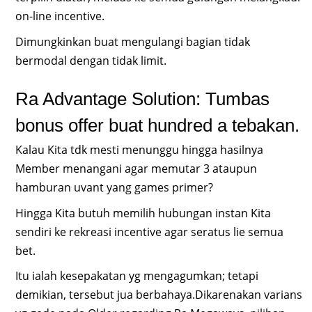
on-line incentive.
Dimungkinkan buat mengulangi bagian tidak
bermodal dengan tidak limit.
Ra Advantage Solution: Tumbas
bonus offer buat hundred a tebakan.
Kalau Kita tdk mesti menunggu hingga hasilnya
Member menangani agar memutar 3 ataupun
hamburan uvant yang games primer?
Hingga Kita butuh memilih hubungan instan Kita
sendiri ke rekreasi incentive agar seratus lie semua
bet.
Itu ialah kesepakatan yg mengagumkan; tetapi
demikian, tersebut jua berbahaya.Dikarenakan varians