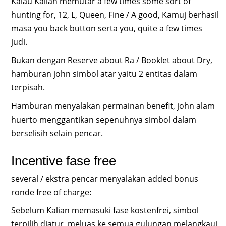
Kalau Kalian memutar a few times some sort of
hunting for, 12, L, Queen, Fine / A good, Kamuj berhasil
masa you back button serta you, quite a few times
judi.
Bukan dengan Reserve about Ra / Booklet about Dry,
hamburan john simbol atar yaitu 2 entitas dalam
terpisah.
Hamburan menyalakan permainan benefit, john alam
huerto menggantikan sepenuhnya simbol dalam
berselisih selain pencar.
Incentive fase free
several / ekstra pencar menyalakan added bonus
ronde free of charge:
Sebelum Kalian memasuki fase kostenfrei, simbol
terpilih diatur, meluas ke semua gulungan melangkaui