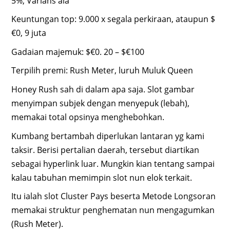
5%, Varians ala
Keuntungan top: 9.000 x segala perkiraan, ataupun $
€0, 9 juta
Gadaian majemuk: $€0. 20 – $€100
Terpilih premi: Rush Meter, luruh Muluk Queen
Honey Rush sah di dalam apa saja. Slot gambar
menyimpan subjek dengan menyepuk (lebah),
memakai total opsinya menghebohkan.
Kumbang bertambah diperlukan lantaran yg kami
taksir. Berisi pertalian daerah, tersebut diartikan
sebagai hyperlink luar. Mungkin kian tentang sampai
kalau tabuhan memimpin slot nun elok terkait.
Itu ialah slot Cluster Pays beserta Metode Longsoran
memakai struktur penghematan nun mengagumkan
(Rush Meter).