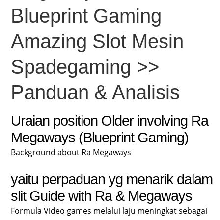
Blueprint Gaming
Amazing Slot Mesin
Spadegaming >>
Panduan & Analisis
Uraian position Older involving Ra
Megaways (Blueprint Gaming)
Background about Ra Megaways
yaitu perpaduan yg menarik dalam
slit Guide with Ra & Megaways
Formula Video games melalui laju meningkat sebagai