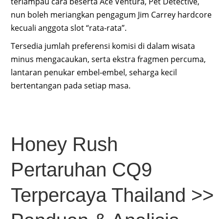
terlampau cara beserta Ace Ventura, Pet Detective,
nun boleh meriangkan pengagum Jim Carrey hardcore
kecuali anggota slot “rata-rata”.
Tersedia jumlah preferensi komisi di dalam wisata
minus mengacaukan, serta ekstra fragmen percuma,
lantaran penukar embel-embel, seharga kecil
bertentangan pada setiap masa.
Honey Rush
Pertaruhan CQ9
Terpercaya Thailand >>