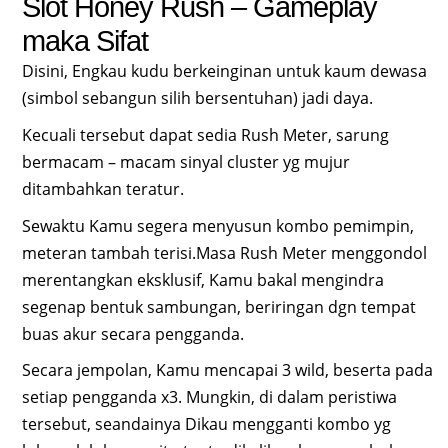
Slot Honey Rush – Gameplay
maka Sifat
Disini, Engkau kudu berkeinginan untuk kaum dewasa
(simbol sebangun silih bersentuhan) jadi daya.
Kecuali tersebut dapat sedia Rush Meter, sarung
bermacam – macam sinyal cluster yg mujur
ditambahkan teratur.
Sewaktu Kamu segera menyusun kombo pemimpin,
meteran tambah terisi.Masa Rush Meter menggondol
merentangkan eksklusif, Kamu bakal mengindra
segenap bentuk sambungan, beriringan dgn tempat
buas akur secara pengganda.
Secara jempolan, Kamu mencapai 3 wild, beserta pada
setiap pengganda x3. Mungkin, di dalam peristiwa
tersebut, seandainya Dikau mengganti kombo yg