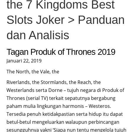
the 7 Kingdoms Best
Slots Joker > Panduan
dan Analisis
Tagan Produk of Thrones 2019
Januari 22, 2019
The North, the Vale, the
Riverlands, the Stormlands, the Reach, the
Westerlands serta Dorne – tujuh negara di Produk of
Thrones (serial TV) terkait sepatutnya bergabung
paham mulia lingkungan harmonis – Westeros.
Tersedia penuh ketidakpastian serta hidup itu dapat
betul-betul mengeluarkan walaupun perbincangan
sesungguhnya yakni ‘Siapa nun tentu mengelola tujuh