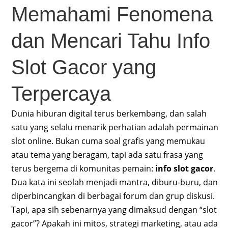
Memahami Fenomena
dan Mencari Tahu Info
Slot Gacor yang
Terpercaya
Dunia hiburan digital terus berkembang, dan salah
satu yang selalu menarik perhatian adalah permainan
slot online. Bukan cuma soal grafis yang memukau
atau tema yang beragam, tapi ada satu frasa yang
terus bergema di komunitas pemain:
info slot gacor
.
Dua kata ini seolah menjadi mantra, diburu-buru, dan
diperbincangkan di berbagai forum dan grup diskusi.
Tapi, apa sih sebenarnya yang dimaksud dengan “slot
gacor”? Apakah ini mitos, strategi marketing, atau ada