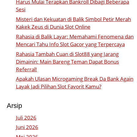
Harus Mulai Terapkan Bankroll Dibagi Beberapa
Sesi
Misteri dan Kekuatan di Balik Simbol Petir Merah
Kakek Zeus di Dunia Slot Online
Rahasia di Balik Layar: Memahami Fenomena dan
Mencari Tahu Info Slot Gacor yang Terpercaya
Rahasia Tambah Cuan di Slot88 yang Jarang
Dimainin: Main Bareng Teman Dapat Bonus
Referral!
Apakah Ulasan Microgaming Break Da Bank Again
Layak Jadi Pilihan Slot Favorit Kamu?
Arsip
Juli 2026
Juni 2026
Mei 2026