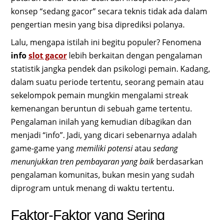
konsep “sedang gacor” secara teknis tidak ada dalam
pengertian mesin yang bisa diprediksi polanya.
Lalu, mengapa istilah ini begitu populer? Fenomena
info
slot gacor
lebih berkaitan dengan pengalaman
statistik jangka pendek dan psikologi pemain. Kadang,
dalam suatu periode tertentu, seorang pemain atau
sekelompok pemain mungkin mengalami streak
kemenangan beruntun di sebuah game tertentu.
Pengalaman inilah yang kemudian dibagikan dan
menjadi “info”. Jadi, yang dicari sebenarnya adalah
game-game yang
memiliki potensi
atau
sedang
menunjukkan tren pembayaran yang baik
berdasarkan
pengalaman komunitas, bukan mesin yang sudah
diprogram untuk menang di waktu tertentu.
Faktor-Faktor yang Sering