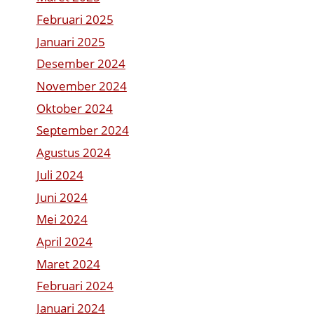
Februari 2025
Januari 2025
Desember 2024
November 2024
Oktober 2024
September 2024
Agustus 2024
Juli 2024
Juni 2024
Mei 2024
April 2024
Maret 2024
Februari 2024
Januari 2024