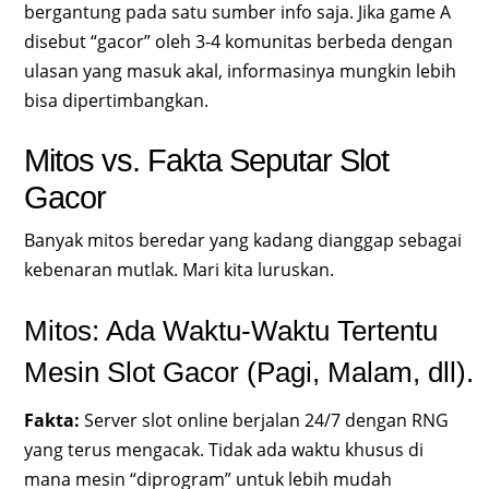
bergantung pada satu sumber info saja. Jika game A
disebut “gacor” oleh 3-4 komunitas berbeda dengan
ulasan yang masuk akal, informasinya mungkin lebih
bisa dipertimbangkan.
Mitos vs. Fakta Seputar Slot
Gacor
Banyak mitos beredar yang kadang dianggap sebagai
kebenaran mutlak. Mari kita luruskan.
Mitos: Ada Waktu-Waktu Tertentu
Mesin Slot Gacor (Pagi, Malam, dll).
Fakta:
Server slot online berjalan 24/7 dengan RNG
yang terus mengacak. Tidak ada waktu khusus di
mana mesin “diprogram” untuk lebih mudah