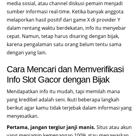
media sosial, atau channel diskusi pemain menjadi
sumber informasi real-time. Ketika banyak anggota
melaporkan hasil positif dari game X di provider Y
dalam rentang waktu berdekatan, info itu menyebar
cepat. Namun, tetap harus disaring dengan bijak,
karena pengalaman satu orang belum tentu sama
dengan yang lain.
Cara Mencari dan Memverifikasi
Info Slot Gacor dengan Bijak
Mendapatkan info itu mudah, tapi memilah mana
yang kredibel adalah seni. Ikuti beberapa langkah
berikut agar kamu tidak terjebak dalam informasi yang
menyesatkan.
Pertama, jangan tergiur janji manis.
Situs atau akun
yang menjamin kemenangan 100% atau menawarkan