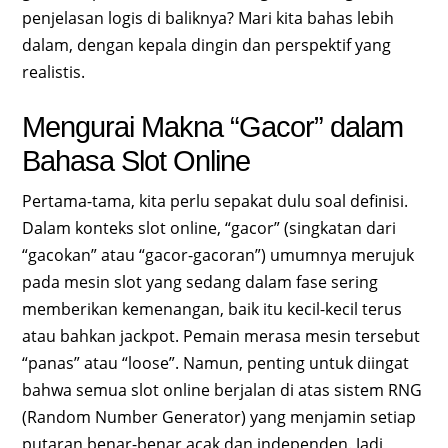
penjelasan logis di baliknya? Mari kita bahas lebih
dalam, dengan kepala dingin dan perspektif yang
realistis.
Mengurai Makna “Gacor” dalam
Bahasa Slot Online
Pertama-tama, kita perlu sepakat dulu soal definisi.
Dalam konteks slot online, “gacor” (singkatan dari
“gacokan” atau “gacor-gacoran”) umumnya merujuk
pada mesin slot yang sedang dalam fase sering
memberikan kemenangan, baik itu kecil-kecil terus
atau bahkan jackpot. Pemain merasa mesin tersebut
“panas” atau “loose”. Namun, penting untuk diingat
bahwa semua slot online berjalan di atas sistem RNG
(Random Number Generator) yang menjamin setiap
putaran benar-benar acak dan independen. Jadi,