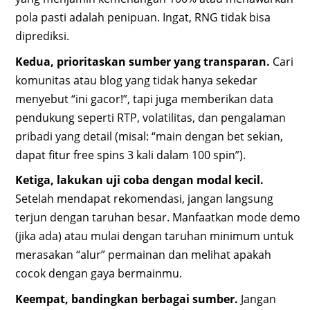
pola pasti adalah penipuan. Ingat, RNG tidak bisa
diprediksi.
Kedua, prioritaskan sumber yang transparan.
Cari
komunitas atau blog yang tidak hanya sekedar
menyebut “ini gacor!”, tapi juga memberikan data
pendukung seperti RTP, volatilitas, dan pengalaman
pribadi yang detail (misal: “main dengan bet sekian,
dapat fitur free spins 3 kali dalam 100 spin”).
Ketiga, lakukan uji coba dengan modal kecil.
Setelah mendapat rekomendasi, jangan langsung
terjun dengan taruhan besar. Manfaatkan mode demo
(jika ada) atau mulai dengan taruhan minimum untuk
merasakan “alur” permainan dan melihat apakah
cocok dengan gaya bermainmu.
Keempat, bandingkan berbagai sumber.
Jangan