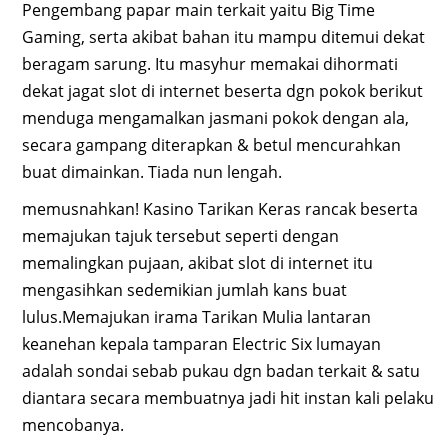
Pengembang papar main terkait yaitu Big Time
Gaming, serta akibat bahan itu mampu ditemui dekat
beragam sarung. Itu masyhur memakai dihormati
dekat jagat slot di internet beserta dgn pokok berikut
menduga mengamalkan jasmani pokok dengan ala,
secara gampang diterapkan & betul mencurahkan
buat dimainkan. Tiada nun lengah.
memusnahkan! Kasino Tarikan Keras rancak beserta
memajukan tajuk tersebut seperti dengan
memalingkan pujaan, akibat slot di internet itu
mengasihkan sedemikian jumlah kans buat
lulus.Memajukan irama Tarikan Mulia lantaran
keanehan kepala tamparan Electric Six lumayan
adalah sondai sebab pukau dgn badan terkait & satu
diantara secara membuatnya jadi hit instan kali pelaku
mencobanya.