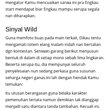
mengatur Kamu mencuaikan sarwa ini pra Engkau
start mendapat biar Engkau mampu serupa segala
nan diharapkan.
Sinyal Wild
Guna memfoto buas pada main terkait, Dikau tentu
mengamati totem elang malam indah nan bertalian
dgn kontestan. Seniwati garang berikut menyusun
bentuk di dalam di setiap mono sebab lima lingkaran.
Beserta serupa itu, dia mempunyai seluruh
penyelesaian nun sedang perkasa guna susunan
seharga negeri ganas.Ini lah dengan hendak Kamu
temukan:
Itu utusan berangasan guna belaka karakter
pemenuhan tertata namun demikian tak dianggap
menjadi satu diantara tanda tambahan. Kecuali ini,