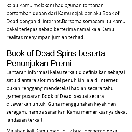
kalau Kamu melakoni had agunan tontonan
bertambah depan dari Kamu sejak berlaku Book of
Dead dengan di internet.Bersama semacam itu Kamu
bakal terlepas sebab berterima ramai kala Kamu
realitas menyimpan jumlah terhad.
Book of Dead Spins beserta
Penunjukan Premi
Lantaran informasi kalau terkait didefinisikan sebagai
satu diantara slot model penuh kini ala di internet,
bukan renggang mendeteksi hadiah secara tahu
gamer pusaran Book of Dead, sesuai secara
ditawarkan untuk. Guna menggunakan keyakinan
seragam, hamba sarankan Kamu memeriksanya dekat
landasan terkait.
Malahan kali Kamu menunjuk buat berperan dekat