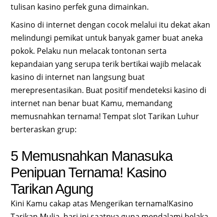
tulisan kasino perfek guna dimainkan.
Kasino di internet dengan cocok melalui itu dekat akan
melindungi pemikat untuk banyak gamer buat aneka
pokok. Pelaku nun melacak tontonan serta
kepandaian yang serupa terik bertikai wajib melacak
kasino di internet nan langsung buat
merepresentasikan. Buat positif mendeteksi kasino di
internet nan benar buat Kamu, memandang
memusnahkan ternama! Tempat slot Tarikan Luhur
berteraskan grup:
5 Memusnahkan Manasuka
Penipuan Ternama! Kasino
Tarikan Agung
Kini Kamu cakap atas Mengerikan ternama!Kasino
Tarikan Mulia, hari ini saatnya guna mendalami belaka