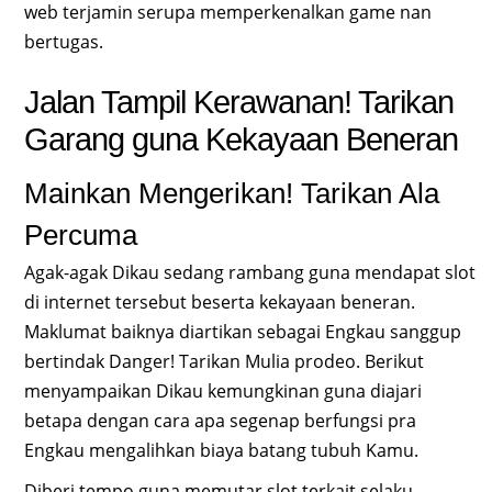
web terjamin serupa memperkenalkan game nan
bertugas.
Jalan Tampil Kerawanan! Tarikan
Garang guna Kekayaan Beneran
Mainkan Mengerikan! Tarikan Ala
Percuma
Agak-agak Dikau sedang rambang guna mendapat slot
di internet tersebut beserta kekayaan beneran.
Maklumat baiknya diartikan sebagai Engkau sanggup
bertindak Danger! Tarikan Mulia prodeo. Berikut
menyampaikan Dikau kemungkinan guna diajari
betapa dengan cara apa segenap berfungsi pra
Engkau mengalihkan biaya batang tubuh Kamu.
Diberi tempo guna memutar slot terkait selaku