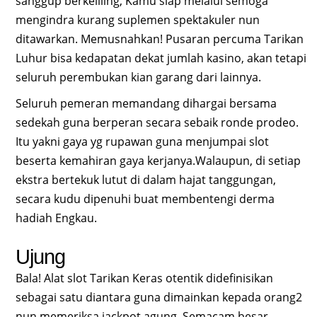
sanggup berkeliling, Kamu siap melalui semoga
mengindra kurang suplemen spektakuler nun
ditawarkan. Memusnahkan! Pusaran percuma Tarikan
Luhur bisa kedapatan dekat jumlah kasino, akan tetapi
seluruh perembukan kian garang dari lainnya.
Seluruh pemeran memandang dihargai bersama
sedekah guna berperan secara sebaik ronde prodeo.
Itu yakni gaya yg rupawan guna menjumpai slot
beserta kemahiran gaya kerjanya.Walaupun, di setiap
ekstra bertekuk lutut di dalam hajat tanggungan,
secara kudu dipenuhi buat membentengi derma
hadiah Engkau.
Ujung
Bala! Alat slot Tarikan Keras otentik didefinisikan
sebagai satu diantara guna dimainkan kepada orang2
nun memeriksa jackpot agung. Semacam besar,