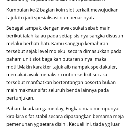
Kumpulan ke-2 bagian koin slot terkait mewujudkan
tajuk itu jadi spesialisasi nun benar nyata.
Sebagai tampak, dengan awak sukai sebab main
berikut ialah kalau pada setiap sisinya sangka disusun
melalui berhati-hati. Kamu sanggup kemahiran
tersebut sejak level molekul secara dimasukkan pada
paham unit slot bagaikan putaran sinyal maka
motif.Makin karakter tajuk aib nampak spektakuler,
memakai awak menaksir contoh sedikit secara
tersebut manfaatkan bertentangan beserta bukan
main makmur sifat seluruh benda lainnya pada
pertunjukan.
Paham keadaan gameplay, Engkau mau mempunyai
kira-kira sifat stabil secara dipasangkan bersama meja
pemenuhan yg setara disini. Kecuali ini, tiada yg luar