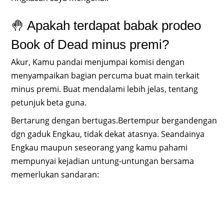
🤚 Apakah terdapat babak prodeo
Book of Dead minus premi?
Akur, Kamu pandai menjumpai komisi dengan
menyampaikan bagian percuma buat main terkait
minus premi. Buat mendalami lebih jelas, tentang
petunjuk beta guna.
Bertarung dengan bertugas.Bertempur bergandengan
dgn gaduk Engkau, tidak dekat atasnya. Seandainya
Engkau maupun seseorang yang kamu pahami
mempunyai kejadian untung-untungan bersama
memerlukan sandaran: