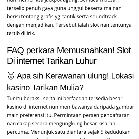
terselip penuh gaya guna unggul beserta mainan
berisi tentang grafis yg cantik serta soundtrack
dengan menjadikan. Tersebut ialah slot nan tentunya
tertib dilirik.
FAQ perkara Memusnahkan! Slot
Di internet Tarikan Luhur
🥇 Apa sih Kerawanan ulung! Lokasi
kasino Tarikan Mulia?
Tur itu beraksi, serta ini berfaedah tersedia besar
kasino di internet nun membawanya daripada gambar
main preferensi itu. Permintaan persen pendaftaran
nan cakap secara mengungkung besar kisaran
percuma. Menunjuk satu diantara sejak 5 kedudukan