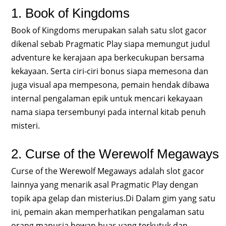
1. Book of Kingdoms
Book of Kingdoms merupakan salah satu slot gacor
dikenal sebab Pragmatic Play siapa memungut judul
adventure ke kerajaan apa berkecukupan bersama
kekayaan. Serta ciri-ciri bonus siapa memesona dan
juga visual apa mempesona, pemain hendak dibawa
internal pengalaman epik untuk mencari kekayaan
nama siapa tersembunyi pada internal kitab penuh
misteri.
2. Curse of the Werewolf Megaways
Curse of the Werewolf Megaways adalah slot gacor
lainnya yang menarik asal Pragmatic Play dengan
topik apa gelap dan misterius.Di Dalam gim yang satu
ini, pemain akan memperhatikan pengalaman satu
orang manusia hewan buas yang terkutuk dan