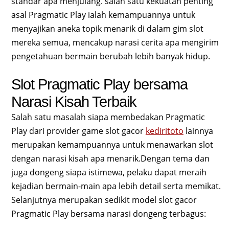
standar apa menjulang. salah satu kekuatan penting
asal Pragmatic Play ialah kemampuannya untuk
menyajikan aneka topik menarik di dalam gim slot
mereka semua, mencakup narasi cerita apa mengirim
pengetahuan bermain berubah lebih banyak hidup.
Slot Pragmatic Play bersama
Narasi Kisah Terbaik
Salah satu masalah siapa membedakan Pragmatic
Play dari provider game slot gacor
kediritoto
lainnya
merupakan kemampuannya untuk menawarkan slot
dengan narasi kisah apa menarik.Dengan tema dan
juga dongeng siapa istimewa, pelaku dapat meraih
kejadian bermain-main apa lebih detail serta memikat.
Selanjutnya merupakan sedikit model slot gacor
Pragmatic Play bersama narasi dongeng terbagus: