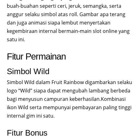
buah-buahan seperti ceri, jeruk, semangka, serta
anggur selaku simbol atas roll. Gambar apa terang
dan juga animasi siapa lembut menyertakan
kegembiraan internal bermain-main slot online yang
satu ini.
Fitur Permainan
Simbol Wild
Simbol Wild dalam Fruit Rainbow digambarkan selaku
logo “Wild” siapa dapat mengubah lambang berbeda
bagi menyusun campuran keberhasilan.Kombinasi
ikon Wild serta mempunyai pembayaran paling tinggi
internal gim ini satu.
Fitur Bonus