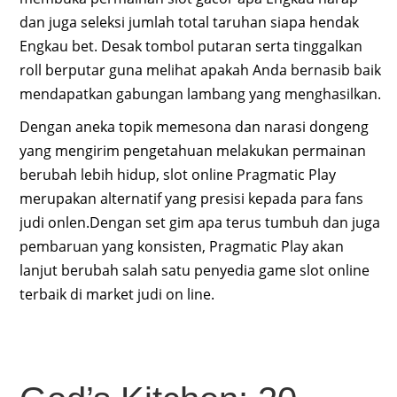
dan juga seleksi jumlah total taruhan siapa hendak
Engkau bet. Desak tombol putaran serta tinggalkan
roll berputar guna melihat apakah Anda bernasib baik
mendapatkan gabungan lambang yang menghasilkan.
Dengan aneka topik memesona dan narasi dongeng
yang mengirim pengetahuan melakukan permainan
berubah lebih hidup, slot online Pragmatic Play
merupakan alternatif yang presisi kepada para fans
judi onlen.Dengan set gim apa terus tumbuh dan juga
pembaruan yang konsisten, Pragmatic Play akan
lanjut berubah salah satu penyedia game slot online
terbaik di market judi on line.