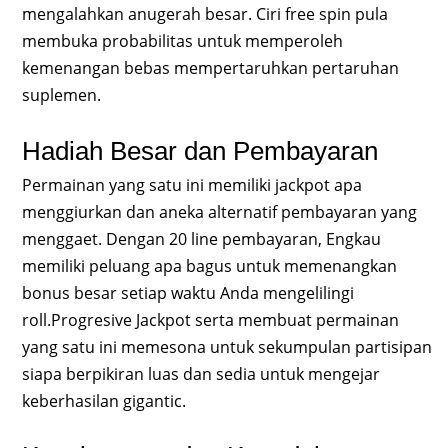
mengalahkan anugerah besar. Ciri free spin pula
membuka probabilitas untuk memperoleh
kemenangan bebas mempertaruhkan pertaruhan
suplemen.
Hadiah Besar dan Pembayaran
Permainan yang satu ini memiliki jackpot apa
menggiurkan dan aneka alternatif pembayaran yang
menggaet. Dengan 20 line pembayaran, Engkau
memiliki peluang apa bagus untuk memenangkan
bonus besar setiap waktu Anda mengelilingi
roll.Progresive Jackpot serta membuat permainan
yang satu ini memesona untuk sekumpulan partisipan
siapa berpikiran luas dan sedia untuk mengejar
keberhasilan gigantic.