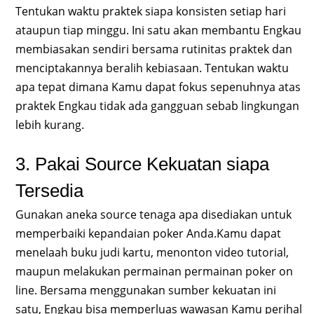
Tentukan waktu praktek siapa konsisten setiap hari
ataupun tiap minggu. Ini satu akan membantu Engkau
membiasakan sendiri bersama rutinitas praktek dan
menciptakannya beralih kebiasaan. Tentukan waktu
apa tepat dimana Kamu dapat fokus sepenuhnya atas
praktek Engkau tidak ada gangguan sebab lingkungan
lebih kurang.
3. Pakai Source Kekuatan siapa
Tersedia
Gunakan aneka source tenaga apa disediakan untuk
memperbaiki kepandaian poker Anda.Kamu dapat
menelaah buku judi kartu, menonton video tutorial,
maupun melakukan permainan permainan poker on
line. Bersama menggunakan sumber kekuatan ini
satu, Engkau bisa memperluas wawasan Kamu perihal