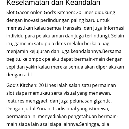
Keselamatan dan Keandalan
Slot Gacor onlen God’s Kitchen: 20 Lines didukung
dengan inovasi perlindungan paling baru untuk
memastikan kalau semua transaksi dan juga informasi
individu para pelaku aman dan juga terlindungi. Selain
itu, game ini satu pula dites melalui berkala bagi
menjamin kejujuran dan juga keandalannya.Bersama
begitu, kelompok pelaku dapat bermain-main dengan
sepi dan yakin kalau mereka semua akan diperlakukan
dengan adil.
God’s Kitchen: 20 Lines ialah salah satu permainan
slot siapa memukau serta visual yang menawan,
features menggaet, dan juga pelunasan gigantic.
Dengan judul Yunani tradisional yang istimewa,
permainan ini menyediakan pengetahuan bermain-
main siapa lain asal siapa lainnya.Sehingga, bila