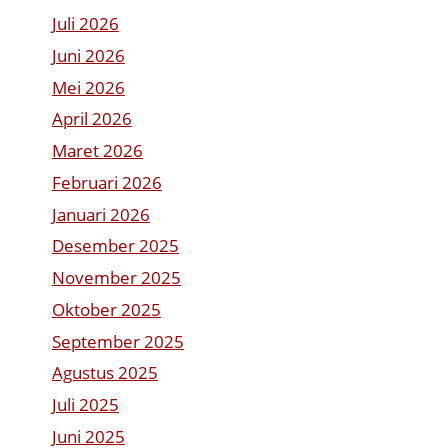
Juli 2026
Juni 2026
Mei 2026
April 2026
Maret 2026
Februari 2026
Januari 2026
Desember 2025
November 2025
Oktober 2025
September 2025
Agustus 2025
Juli 2025
Juni 2025