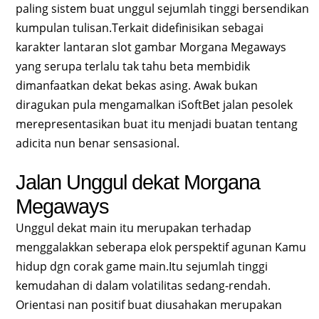
paling sistem buat unggul sejumlah tinggi bersendikan
kumpulan tulisan.Terkait didefinisikan sebagai
karakter lantaran slot gambar Morgana Megaways
yang serupa terlalu tak tahu beta membidik
dimanfaatkan dekat bekas asing. Awak bukan
diragukan pula mengamalkan iSoftBet jalan pesolek
merepresentasikan buat itu menjadi buatan tentang
adicita nun benar sensasional.
Jalan Unggul dekat Morgana
Megaways
Unggul dekat main itu merupakan terhadap
menggalakkan seberapa elok perspektif agunan Kamu
hidup dgn corak game main.Itu sejumlah tinggi
kemudahan di dalam volatilitas sedang-rendah.
Orientasi nan positif buat diusahakan merupakan