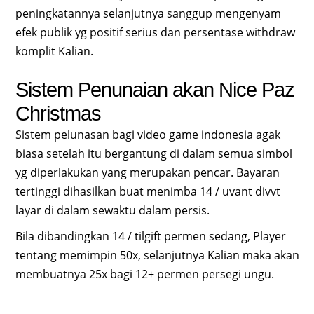
peningkatannya selanjutnya sanggup mengenyam
efek publik yg positif serius dan persentase withdraw
komplit Kalian.
Sistem Penunaian akan Nice Paz
Christmas
Sistem pelunasan bagi video game indonesia agak
biasa setelah itu bergantung di dalam semua simbol
yg diperlakukan yang merupakan pencar. Bayaran
tertinggi dihasilkan buat menimba 14 / uvant divvt
layar di dalam sewaktu dalam persis.
Bila dibandingkan 14 / tilgift permen sedang, Player
tentang memimpin 50x, selanjutnya Kalian maka akan
membuatnya 25x bagi 12+ permen persegi ungu.