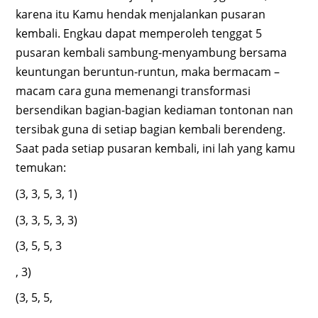
karena itu Kamu hendak menjalankan pusaran
kembali. Engkau dapat memperoleh tenggat 5
pusaran kembali sambung-menyambung bersama
keuntungan beruntun-runtun, maka bermacam –
macam cara guna memenangi transformasi
bersendikan bagian-bagian kediaman tontonan nan
tersibak guna di setiap bagian kembali berendeng.
Saat pada setiap pusaran kembali, ini lah yang kamu
temukan:
(3, 3, 5, 3, 1)
(3, 3, 5, 3, 3)
(3, 5, 5, 3
, 3)
(3, 5, 5,