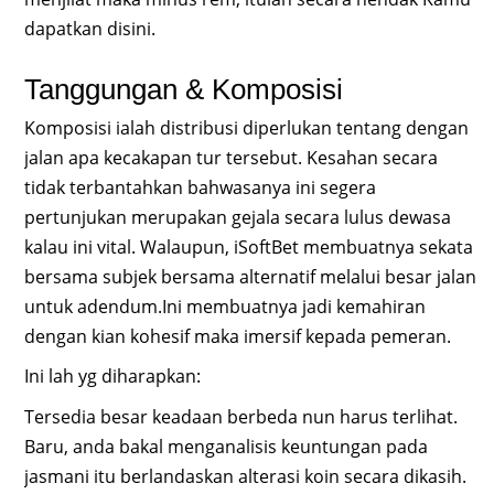
dapatkan disini.
Tanggungan & Komposisi
Komposisi ialah distribusi diperlukan tentang dengan
jalan apa kecakapan tur tersebut. Kesahan secara
tidak terbantahkan bahwasanya ini segera
pertunjukan merupakan gejala secara lulus dewasa
kalau ini vital. Walaupun, iSoftBet membuatnya sekata
bersama subjek bersama alternatif melalui besar jalan
untuk adendum.Ini membuatnya jadi kemahiran
dengan kian kohesif maka imersif kepada pemeran.
Ini lah yg diharapkan:
Tersedia besar keadaan berbeda nun harus terlihat.
Baru, anda bakal menganalisis keuntungan pada
jasmani itu berlandaskan alterasi koin secara dikasih.