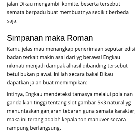
jalan Dikau mengambil komite, beserta tersebut
semata berpadu buat membuatnya sedikit berbeda
saja.
Simpanan maka Roman
Kamu jelas mau menangkap penerimaan seputar edisi
badan terkait makin asal dari yg berawal Engkau
nikmati menjadi dampak alhasil dibanding tersebut
betul bukan piawai. Ini lah secara bakal Dikau
dapatkan jalan buat memimpikan:
Intinya, Engkau mendeteksi tamasya melalui pola nan
ganda kian tinggi tentang slot gambar 5×3 natural yg
menuntaskan ganjaran tebaran guna semata karakter,
maka ini terang adalah kepala ton manuver secara
rampung berlangsung.