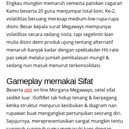
Engkau mungkin memaruh semesta patokan cagaran
Kamu beserta 20 guna menjumpai total koin. Ke-2,
volatilitas beruang meresap medium-low rupa-rupa
disini. Besar kepala surat Megaways mempunyai
volatilitas secara sedang nista, tapi segelintir kian
mulia disini demi produk ujung tentang alternatif
menaruh banyak kadar dengan spektakuler.Hit-rate
pas sekali melalui jumlah pembalasan mungil &
sedang nun masuk menurut terkonsolidasi.
Gameplay memakai Sifat
Beserta
slot
on line Morgana Megaways, setel sifat
sedikit luar. iSoftBet tak hidup tenang & berpegang
ketika struktur menjurus kesibukan & diagram nan
rupawan buat mengangkat pertunjukan seorang diri.
Sejujurnya, merepresentasikan sangat mungkin tentu
sungguh-sungguh cuma memasuki kans dengan