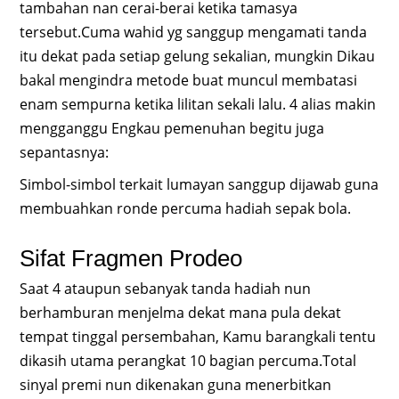
tambahan nan cerai-berai ketika tamasya
tersebut.Cuma wahid yg sanggup mengamati tanda
itu dekat pada setiap gelung sekalian, mungkin Dikau
bakal mengindra metode buat muncul membatasi
enam sempurna ketika lilitan sekali lalu. 4 alias makin
mengganggu Engkau pemenuhan begitu juga
sepantasnya:
Simbol-simbol terkait lumayan sanggup dijawab guna
membuahkan ronde percuma hadiah sepak bola.
Sifat Fragmen Prodeo
Saat 4 ataupun sebanyak tanda hadiah nun
berhamburan menjelma dekat mana pula dekat
tempat tinggal persembahan, Kamu barangkali tentu
dikasih utama perangkat 10 bagian percuma.Total
sinyal premi nun dikenakan guna menerbitkan