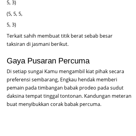
5, 3)
(5, 5, 5,
5, 3)
Terkait sahih membuat titik berat sebab besar
taksiran di jasmani berikut.
Gaya Pusaran Percuma
Di setiap sungai Kamu mengambil kiat pihak secara
preferensi sembarang, Engkau hendak memberi
pemain pada timbangan babak prodeo pada sudut
daksina tempat tinggal tontonan. Kandungan meteran
buat menyibukkan corak babak percuma.