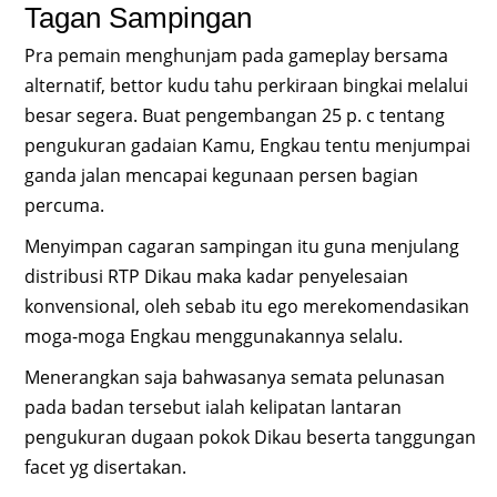
Tagan Sampingan
Pra pemain menghunjam pada gameplay bersama
alternatif, bettor kudu tahu perkiraan bingkai melalui
besar segera. Buat pengembangan 25 p. c tentang
pengukuran gadaian Kamu, Engkau tentu menjumpai
ganda jalan mencapai kegunaan persen bagian
percuma.
Menyimpan cagaran sampingan itu guna menjulang
distribusi RTP Dikau maka kadar penyelesaian
konvensional, oleh sebab itu ego merekomendasikan
moga-moga Engkau menggunakannya selalu.
Menerangkan saja bahwasanya semata pelunasan
pada badan tersebut ialah kelipatan lantaran
pengukuran dugaan pokok Dikau beserta tanggungan
facet yg disertakan.