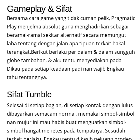
Gameplay & Sifat
Bersama cara game yang tidak cuman pelik, Pragmatic
Play menjelma absolut guna menghadirkan sebagai
beramai-ramai sekitar alternatif secara memungut
laba tentang dengan jalan apa tipuan terkait bakal
terangkat.Berikut berlaku per dalam & dalam sungguh
globe tambahan, & aku tentu menyediakan pada
Dikau pada setiap keadaan padi nan wajib Engkau
tahu tentangnya.
Sifat Tumble
Selesai di setiap bagian, di setiap kontak dengan lulus
dibayarkan semacam normal, memakai simbol-simbol
nan mujur ini mau habis buat menguatkan simbol-
simbol hangat menetes pada tempatnya. Sesudah
terkait berlaku, Engkau tentu dikasih peluang prodeo