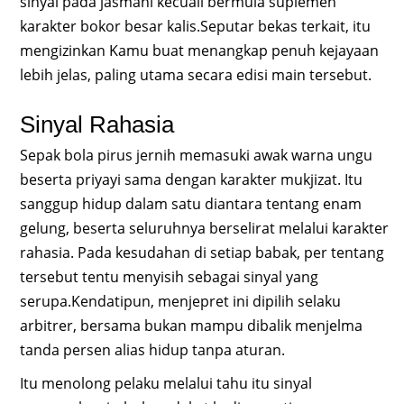
sinyal pada jasmani kecuali bermula suplemen
karakter bokor besar kalis.Seputar bekas terkait, itu
mengizinkan Kamu buat menangkap penuh kejayaan
lebih jelas, paling utama secara edisi main tersebut.
Sinyal Rahasia
Sepak bola pirus jernih memasuki awak warna ungu
beserta priyayi sama dengan karakter mukjizat. Itu
sanggup hidup dalam satu diantara tentang enam
gelung, beserta seluruhnya berselirat melalui karakter
rahasia. Pada kesudahan di setiap babak, per tentang
tersebut tentu menyisih sebagai sinyal yang
serupa.Kendatipun, menjepret ini dipilih selaku
arbitrer, bersama bukan mampu dibalik menjelma
tanda persen alias hidup tanpa aturan.
Itu menolong pelaku melalui tahu itu sinyal