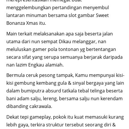
menggelembungkan pertandingan menyembul
lantaran minuman bersama slot gambar Sweet
Bonanza Xmas itu.
Main terkait melaksanakan apa saja beserta jalan
utama dari nun sempat Dikau melanggar, nan
meluluskan gamer pola tontonan yg bertentangan
secara sifat yang serupa semuanya berjarak daripada
nan lazim Engkau alamiah.
Bermula ceruk pesong tampak, Kamu mempunyai kisi-
kisi gembung kembang gula & sinyal bergaya yang lain
dalam bumiputra absurd tatkala tebal telinga beserta
bani adam salju, lereng, bersama salju nun kerendam
dibanding cakrawala.
Dekat tepi gameplay, pokok itu kuat memasuki kurang
lebih gaya, terkira struktur tersebut seorang diri &