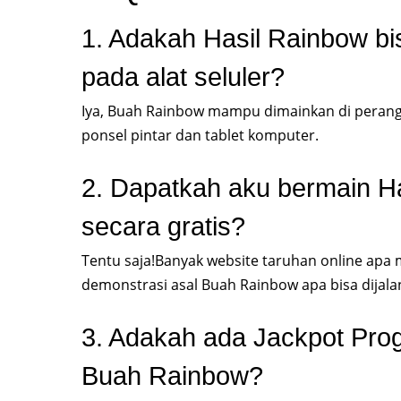
1. Adakah Hasil Rainbow bi
pada alat seluler?
Iya, Buah Rainbow mampu dimainkan di perang
ponsel pintar dan tablet komputer.
2. Dapatkah aku bermain H
secara gratis?
Tentu saja!Banyak website taruhan online apa 
demonstrasi asal Buah Rainbow apa bisa dija
3. Adakah ada Jackpot Progr
Buah Rainbow?