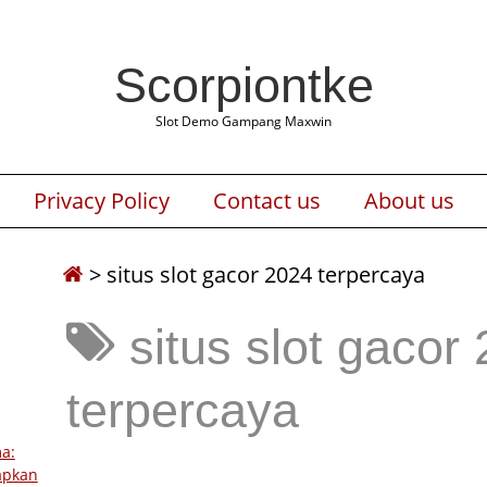
Scorpiontke
Slot Demo Gampang Maxwin
Privacy Policy
Contact us
About us
>
situs slot gacor 2024 terpercaya
situs slot gacor
terpercaya
a:
apkan