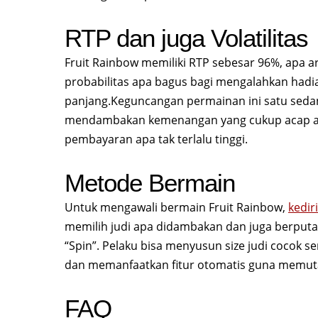
RTP dan juga Volatilitas
Fruit Rainbow memiliki RTP sebesar 96%, apa a
probabilitas apa bagus bagi mengalahkan hadi
panjang.Keguncangan permainan ini satu seda
mendambakan kemenangan yang cukup acap ak
pembayaran apa tak terlalu tinggi.
Metode Bermain
Untuk mengawali bermain Fruit Rainbow,
kedir
memilih judi apa didambakan dan juga berputa
“Spin”. Pelaku bisa menyusun size judi cocok 
dan memanfaatkan fitur otomatis guna memuta
FAQ