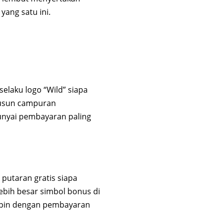
yang satu ini.
elaku logo “Wild” siapa
usun campuran
unyai pembayaran paling
 putaran gratis siapa
ebih besar simbol bonus di
espin dengan pembayaran