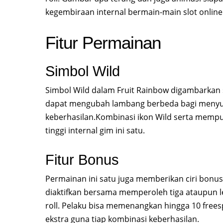
kegembiraan internal bermain-main slot online 
Fitur Permainan
Simbol Wild
Simbol Wild dalam Fruit Rainbow digambarkan s
dapat mengubah lambang berbeda bagi meny
keberhasilan.Kombinasi ikon Wild serta memp
tinggi internal gim ini satu.
Fitur Bonus
Permainan ini satu juga memberikan ciri bonus
diaktifkan bersama memperoleh tiga ataupun l
roll. Pelaku bisa memenangkan hingga 10 fre
ekstra guna tiap kombinasi keberhasilan.