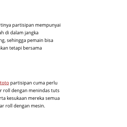
rtinya partisipan mempunyai
ah di dalam jangka
ng, sehingga pemain bisa
an tetapi bersama
itoto
partisipan cuma perlu
r roll dengan menindas tuts
serta kesukaan mereka semua
r roll dengan mesin.