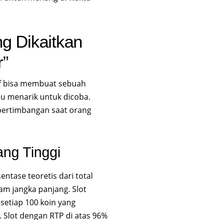
ng Dikaitkan
r”
tif bisa membuat sebuah
au menarik untuk dicoba.
 pertimbangan saat orang
ang Tinggi
entase teoretis dari total
am jangka panjang. Slot
 setiap 100 koin yang
. Slot dengan RTP di atas 96%