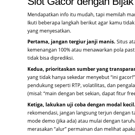
Slot Gacor dengan Bijak
Mendapatkan info itu mudah, tapi memilah man
Ikuti beberapa langkah berikut agar kamu tidak
yang menyesatkan.
Pertama, jangan tergiur janji manis.
Situs a
kemenangan 100% atau menawarkan pola pasti 
tidak bisa diprediksi.
Kedua, prioritaskan sumber yang transpara
yang tidak hanya sekedar menyebut “ini gacor!
pendukung seperti RTP, volatilitas, dan pengal
(misal: “main dengan bet sekian, dapat fitur free
Ketiga, lakukan uji coba dengan modal kecil
rekomendasi, jangan langsung terjun dengan t
mode demo (jika ada) atau mulai dengan taru
merasakan “alur” permainan dan melihat apak