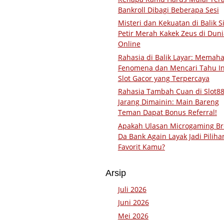
Bankroll Dibagi Beberapa Sesi
Misteri dan Kekuatan di Balik 
Petir Merah Kakek Zeus di Duni
Online
Rahasia di Balik Layar: Memah
Fenomena dan Mencari Tahu In
Slot Gacor yang Terpercaya
Rahasia Tambah Cuan di Slot8
Jarang Dimainin: Main Bareng
Teman Dapat Bonus Referral!
Apakah Ulasan Microgaming Br
Da Bank Again Layak Jadi Piliha
Favorit Kamu?
Arsip
Juli 2026
Juni 2026
Mei 2026