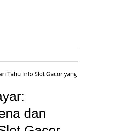
i Tahu Info Slot Gacor yang
ayar:
ena dan
Slot Gacor