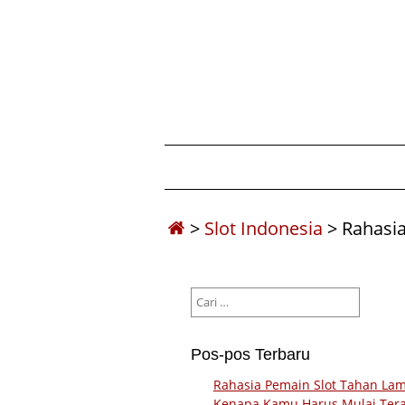
>
Slot Indonesia
>
Rahasia
Cari
untuk:
Pos-pos Terbaru
Rahasia Pemain Slot Tahan Lam
Kenapa Kamu Harus Mulai Ter