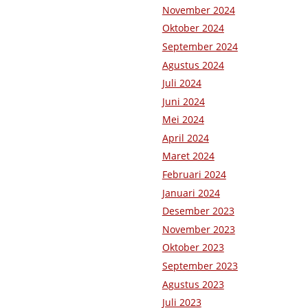
November 2024
Oktober 2024
September 2024
Agustus 2024
Juli 2024
Juni 2024
Mei 2024
April 2024
Maret 2024
Februari 2024
Januari 2024
Desember 2023
November 2023
Oktober 2023
September 2023
Agustus 2023
Juli 2023