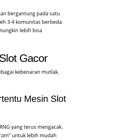
an bergantung pada satu
oleh 3-4 komunitas berbeda
mungkin lebih bisa
 Slot Gacor
ebagai kebenaran mutlak.
tentu Mesin Slot
n RNG yang terus mengacak.
gram” untuk lebih mudah