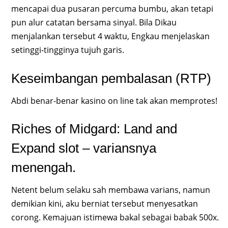
mencapai dua pusaran percuma bumbu, akan tetapi
pun alur catatan bersama sinyal. Bila Dikau
menjalankan tersebut 4 waktu, Engkau menjelaskan
setinggi-tingginya tujuh garis.
Keseimbangan pembalasan (RTP)
Abdi benar-benar kasino on line tak akan memprotes!
Riches of Midgard: Land and
Expand slot – variansnya
menengah.
Netent belum selaku sah membawa varians, namun
demikian kini, aku berniat tersebut menyesatkan
corong. Kemajuan istimewa bakal sebagai babak 500x.