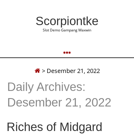
Scorpiontke
Slot Demo Gampang Maxwin
>
Desember 21, 2022
Daily Archives:
Desember 21, 2022
Riches of Midgard