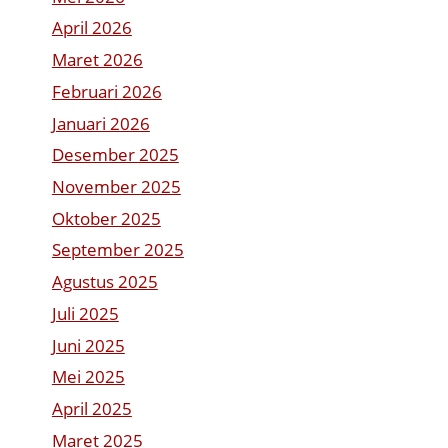
April 2026
Maret 2026
Februari 2026
Januari 2026
Desember 2025
November 2025
Oktober 2025
September 2025
Agustus 2025
Juli 2025
Juni 2025
Mei 2025
April 2025
Maret 2025