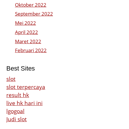
Oktober 2022
September 2022
Mei 2022
April 2022
Maret 2022
Februari 2022
Best Sites
slot
slot terpercaya
result hk
live hk hari ini
lgogoal
Judi slot