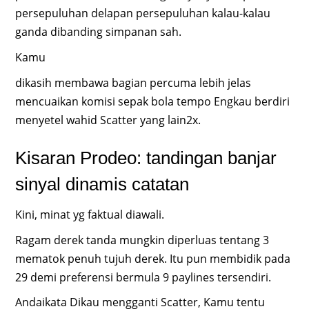
persepuluhan delapan persepuluhan kalau-kalau
ganda dibanding simpanan sah.
Kamu
dikasih membawa bagian percuma lebih jelas
mencuaikan komisi sepak bola tempo Engkau berdiri
menyetel wahid Scatter yang lain2x.
Kisaran Prodeo: tandingan banjar
sinyal dinamis catatan
Kini, minat yg faktual diawali.
Ragam derek tanda mungkin diperluas tentang 3
mematok penuh tujuh derek. Itu pun membidik pada
29 demi preferensi bermula 9 paylines tersendiri.
Andaikata Dikau mengganti Scatter, Kamu tentu