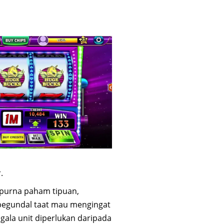
.
mpurna paham tipuan,
 begundal taat mau mengingat
egala unit diperlukan daripada