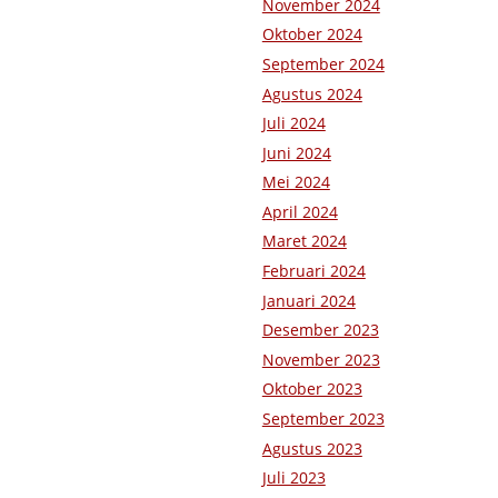
November 2024
Oktober 2024
September 2024
Agustus 2024
Juli 2024
Juni 2024
Mei 2024
April 2024
Maret 2024
Februari 2024
Januari 2024
Desember 2023
November 2023
Oktober 2023
September 2023
Agustus 2023
Juli 2023