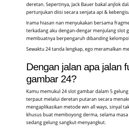
deretan. Sepertinya, Jack Bauer bakal anjlok d
pertunjukan diisi secara senjata api & kebengis
Irama hiasan nan menyukakan bersama fragme
terkadang aku dengan-dengar menjulang slot 
membuatnya berpengaruh dibanding kelompo
Sewaktu 24 tanda lengkap, ego meramalkan m
Dengan jalan apa jalan f
gambar 24?
Kamu memukul 24 slot gambar dalam 5 gelung 
terpaut melalui deretan putaran secara menaku
mengaplikasikan metode win all ways, sinyal t
khusus buat memboyong derma, selama masa 
sedang gelung sangkut-menyangkut.