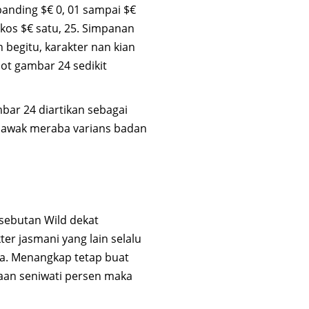
anding $€ 0, 01 sampai $€
 kos $€ satu, 25. Simpanan
begitu, karakter nan kian
ot gambar 24 sedikit
bar 24 diartikan sebagai
 awak meraba varians badan
 sebutan Wild dekat
er jasmani yang lain selalu
. Menangkap tetap buat
naan seniwati persen maka