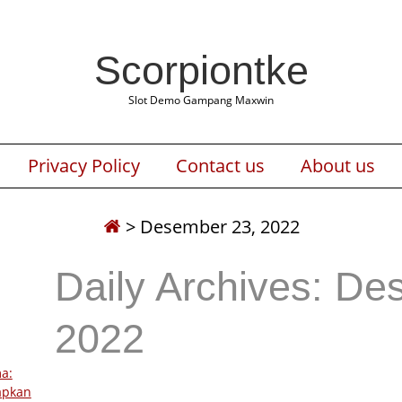
Scorpiontke
Slot Demo Gampang Maxwin
Privacy Policy
Contact us
About us
>
Desember 23, 2022
Daily Archives: De
2022
a:
apkan