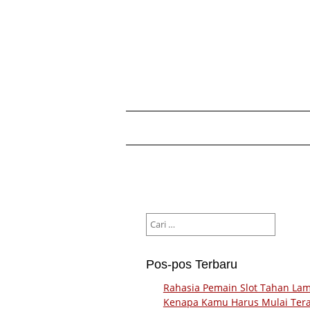
Cari
untuk:
Pos-pos Terbaru
Rahasia Pemain Slot Tahan Lam
Kenapa Kamu Harus Mulai Ter