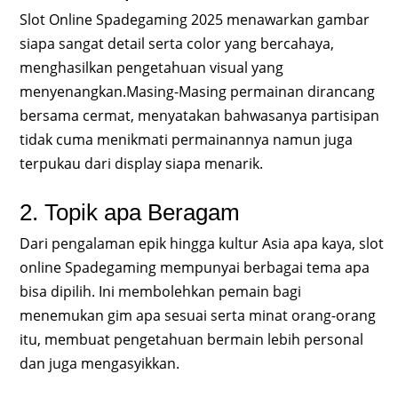
Slot Online Spadegaming 2025 menawarkan gambar
siapa sangat detail serta color yang bercahaya,
menghasilkan pengetahuan visual yang
menyenangkan.Masing-Masing permainan dirancang
bersama cermat, menyatakan bahwasanya partisipan
tidak cuma menikmati permainannya namun juga
terpukau dari display siapa menarik.
2. Topik apa Beragam
Dari pengalaman epik hingga kultur Asia apa kaya, slot
online Spadegaming mempunyai berbagai tema apa
bisa dipilih. Ini membolehkan pemain bagi
menemukan gim apa sesuai serta minat orang-orang
itu, membuat pengetahuan bermain lebih personal
dan juga mengasyikkan.