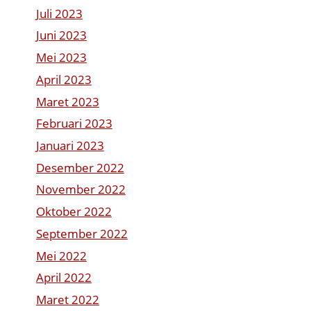
Juli 2023
Juni 2023
Mei 2023
April 2023
Maret 2023
Februari 2023
Januari 2023
Desember 2022
November 2022
Oktober 2022
September 2022
Mei 2022
April 2022
Maret 2022