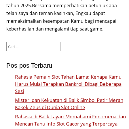
tahun 2025.Bersama memperhatikan petunjuk apa
telah saya dan teman kasihkan, Engkau dapat
memaksimalkan kesempatan Kamu bagi mencapai
keberhasilan dan mengalami tiap saat game.
Cari
untuk:
Pos-pos Terbaru
Rahasia Pemain Slot Tahan Lama: Kenapa Kamu
Harus Mulai Terapkan Bankroll Dibagi Beberapa
Sesi
Misteri dan Kekuatan di Balik Simbol Petir Merah
Kakek Zeus di Dunia Slot Online
Rahasia di Balik Layar: Memahami Fenomena dan
Mencari Tahu Info Slot Gacor yang Terpercaya