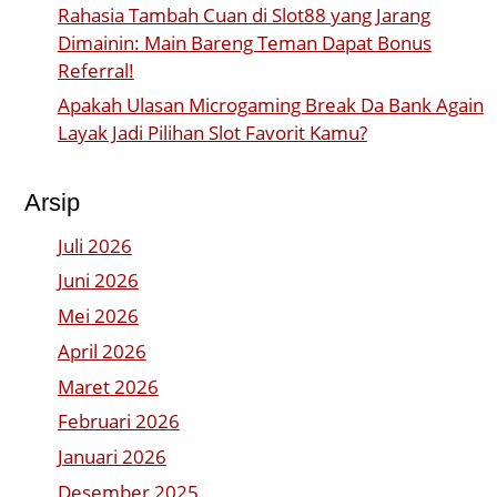
Rahasia Tambah Cuan di Slot88 yang Jarang
Dimainin: Main Bareng Teman Dapat Bonus
Referral!
Apakah Ulasan Microgaming Break Da Bank Again
Layak Jadi Pilihan Slot Favorit Kamu?
Arsip
Juli 2026
Juni 2026
Mei 2026
April 2026
Maret 2026
Februari 2026
Januari 2026
Desember 2025