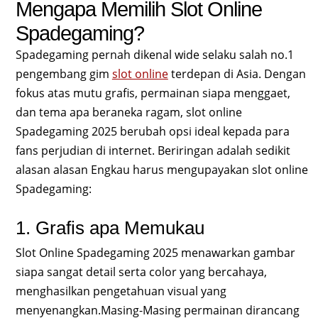
Mengapa Memilih Slot Online
Spadegaming?
Spadegaming pernah dikenal wide selaku salah no.1
pengembang gim
slot online
terdepan di Asia. Dengan
fokus atas mutu grafis, permainan siapa menggaet,
dan tema apa beraneka ragam, slot online
Spadegaming 2025 berubah opsi ideal kepada para
fans perjudian di internet. Beriringan adalah sedikit
alasan alasan Engkau harus mengupayakan slot online
Spadegaming:
1. Grafis apa Memukau
Slot Online Spadegaming 2025 menawarkan gambar
siapa sangat detail serta color yang bercahaya,
menghasilkan pengetahuan visual yang
menyenangkan.Masing-Masing permainan dirancang