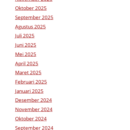
Oktober 2025
September 2025
Agustus 2025
Juli 2025
Juni 2025
Mei 2025
April 2025
Maret 2025
Februari 2025
Januari 2025
Desember 2024
November 2024
Oktober 2024
September 2024