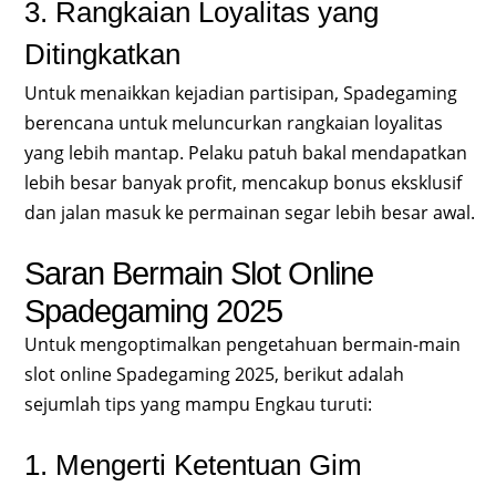
3. Rangkaian Loyalitas yang
Ditingkatkan
Untuk menaikkan kejadian partisipan, Spadegaming
berencana untuk meluncurkan rangkaian loyalitas
yang lebih mantap. Pelaku patuh bakal mendapatkan
lebih besar banyak profit, mencakup bonus eksklusif
dan jalan masuk ke permainan segar lebih besar awal.
Saran Bermain Slot Online
Spadegaming 2025
Untuk mengoptimalkan pengetahuan bermain-main
slot online Spadegaming 2025, berikut adalah
sejumlah tips yang mampu Engkau turuti:
1. Mengerti Ketentuan Gim