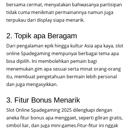
bersama cermat, menyatakan bahwasanya partisipan
tidak cuma menikmati permainannya namun juga
terpukau dari display siapa menarik.
2. Topik apa Beragam
Dari pengalaman epik hingga kultur Asia apa kaya, slot
online Spadegaming mempunyai berbagai tema apa
bisa dipilih. Ini membolehkan pemain bagi
menemukan gim apa sesuai serta minat orang-orang
itu, membuat pengetahuan bermain lebih personal
dan juga mengasyikkan.
3. Fitur Bonus Menarik
Slot Online Spadegaming 2025 dilengkapi dengan
aneka fitur bonus apa menggaet, seperti giliran gratis,
simbol liar, dan juga mini-games.Fitur-fitur ini nggak