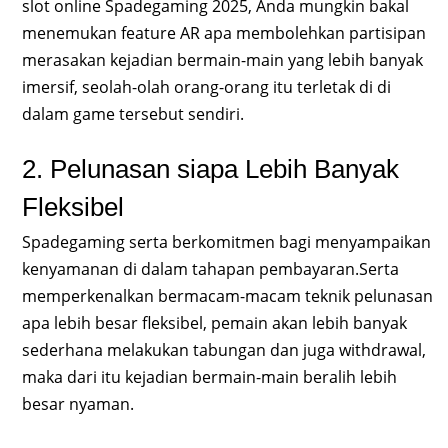
slot online Spadegaming 2025, Anda mungkin bakal
menemukan feature AR apa membolehkan partisipan
merasakan kejadian bermain-main yang lebih banyak
imersif, seolah-olah orang-orang itu terletak di di
dalam game tersebut sendiri.
2. Pelunasan siapa Lebih Banyak
Fleksibel
Spadegaming serta berkomitmen bagi menyampaikan
kenyamanan di dalam tahapan pembayaran.Serta
memperkenalkan bermacam-macam teknik pelunasan
apa lebih besar fleksibel, pemain akan lebih banyak
sederhana melakukan tabungan dan juga withdrawal,
maka dari itu kejadian bermain-main beralih lebih
besar nyaman.