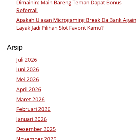
Dimainin: Main Bareng Teman Dapat Bonus
Referral!
Apakah Ulasan Microgaming Break Da Bank Again
Layak Jadi Pilihan Slot Favorit Kamu?
Arsip
Juli 2026
Juni 2026
Mei 2026
April 2026
Maret 2026
Februari 2026
Januari 2026
Desember 2025
November 2025