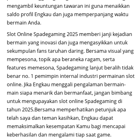
mengambil keuntungan tawaran ini guna menaikkan
saldo profil Engkau dan juga memperpanjang waktu
bermain Anda.
Slot Online Spadegaming 2025 memberi janji kejadian
bermain yang inovasi dan juga mengasyikkan untuk
sekumpulan fans taruhan daring. Bersama visual yang
mempesona, topik apa beraneka ragam, serta
features memesona, Spadegaming lanjut beralih tidak
benar no. 1 pemimpin internal industri permainan slot
online. Jika Engkau menggali pengalaman bermain-
main siapa menarik dan bermanfaat, jangan bimbang
untuk mengupayakan slot online Spadegaming di
tahun 2025.Bersama memperhatikan petunjuk apa
telah saya dan teman kasihkan, Engkau dapat
memaksimalkan kesempatan Kamu bagi mencapai
keberhasilan dan mengalami tiap saat game.