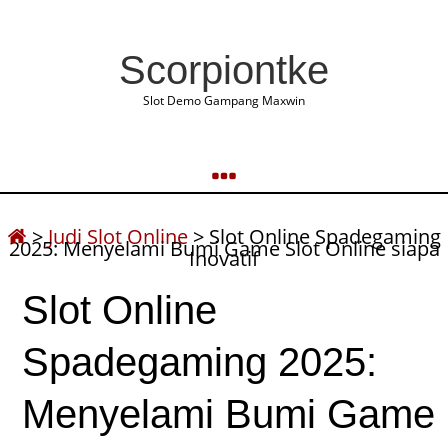
Scorpiontke
Slot Demo Gampang Maxwin
>
Judi Slot Online
>
Slot Online Spadegaming
2025: Menyelami Bumi Game Slot Online siapa
Inovatif
Slot Online
Spadegaming 2025:
Menyelami Bumi Game