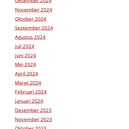
Desember 2024
November 2024
Oktober 2024
September 2024
Agustus 2024
Juli 2024
Juni 2024
Mei 2024
April 2024
Maret 2024
Februari 2024
Januari 2024
Desember 2023
November 2023
Oktober 2023