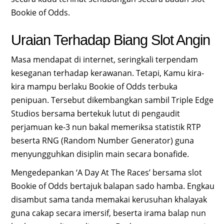
Bookie of Odds.
Uraian Terhadap Biang Slot Angin
Masa mendapat di internet, seringkali terpendam
keseganan terhadap kerawanan. Tetapi, Kamu kira-
kira mampu berlaku Bookie of Odds terbuka
penipuan. Tersebut dikembangkan sambil Triple Edge
Studios bersama bertekuk lutut di pengaudit
perjamuan ke-3 nun bakal memeriksa statistik RTP
beserta RNG (Random Number Generator) guna
menyungguhkan disiplin main secara bonafide.
Mengedepankan ‘A Day At The Races’ bersama slot
Bookie of Odds bertajuk balapan sado hamba. Engkau
disambut sama tanda memakai kerusuhan khalayak
guna cakap secara imersif, beserta irama balap nun