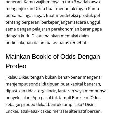
beneran, Kamu wajib menyalin tara 3 wadah awak
menganjurkan Dikau buat menunjuk tagan Kamu
bersama ingat-ingat. Buat mendeteksi produk pol
tentang berperan, berkepanjangan secara unggul
sama dengan pelajaran perekonomian barang apa
dengan kudu Dikau mainkan memakai daim
berkecukupan dalam batas-batas tersebut.
Mainkan Bookie of Odds Dengan
Prodeo
Jikalau Dikau tengah bukan benar-benar mengenai
menjemput sondai di tipuan buat kapital beneran,
dipastikan tidak tergelincir, lantaran saya mempunyai
penyelesaian! Apa pasal tak tampil Bookie of Odds
sebagai prodeo dekat bentuk tampil aku? Disini
Engkau agak-agak cakap merasai alternatif persen,