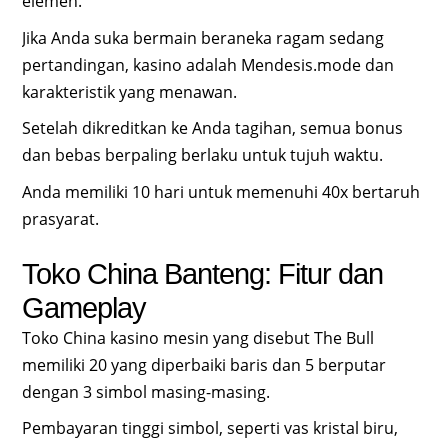
elemen.
Jika Anda suka bermain beraneka ragam sedang
pertandingan, kasino adalah Mendesis.mode dan
karakteristik yang menawan.
Setelah dikreditkan ke Anda tagihan, semua bonus
dan bebas berpaling berlaku untuk tujuh waktu.
Anda memiliki 10 hari untuk memenuhi 40x bertaruh
prasyarat.
Toko China Banteng: Fitur dan
Gameplay
Toko China kasino mesin yang disebut The Bull
memiliki 20 yang diperbaiki baris dan 5 berputar
dengan 3 simbol masing-masing.
Pembayaran tinggi simbol, seperti vas kristal biru,