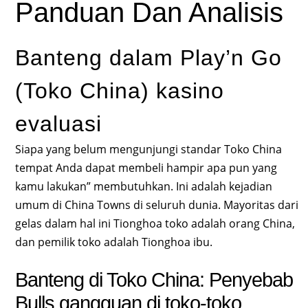
Panduan Dan Analisis
Banteng dalam Play’n Go
(Toko China) kasino
evaluasi
Siapa yang belum mengunjungi standar Toko China
tempat Anda dapat membeli hampir apa pun yang
kamu lakukan” membutuhkan. Ini adalah kejadian
umum di China Towns di seluruh dunia. Mayoritas dari
gelas dalam hal ini Tionghoa toko adalah orang China,
dan pemilik toko adalah Tionghoa ibu.
Banteng di Toko China: Penyebab
Bulls gangguan di toko-toko.