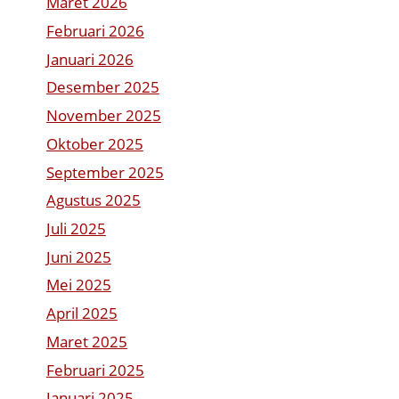
Maret 2026
Februari 2026
Januari 2026
Desember 2025
November 2025
Oktober 2025
September 2025
Agustus 2025
Juli 2025
Juni 2025
Mei 2025
April 2025
Maret 2025
Februari 2025
Januari 2025