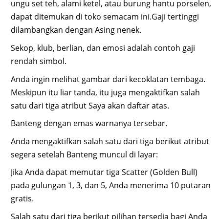
ungu set teh, alami ketel, atau burung hantu porselen,
dapat ditemukan di toko semacam ini.Gaji tertinggi
dilambangkan dengan Asing nenek.
Sekop, klub, berlian, dan emosi adalah contoh gaji
rendah simbol.
Anda ingin melihat gambar dari kecoklatan tembaga.
Meskipun itu liar tanda, itu juga mengaktifkan salah
satu dari tiga atribut Saya akan daftar atas.
Banteng dengan emas warnanya tersebar.
Anda mengaktifkan salah satu dari tiga berikut atribut
segera setelah Banteng muncul di layar:
Jika Anda dapat memutar tiga Scatter (Golden Bull)
pada gulungan 1, 3, dan 5, Anda menerima 10 putaran
gratis.
Salah satu dari tiga berikut pilihan tersedia bagi Anda