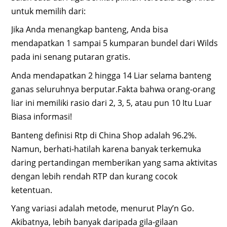
untuk memilih dari:
Jika Anda menangkap banteng, Anda bisa
mendapatkan 1 sampai 5 kumparan bundel dari Wilds
pada ini senang putaran gratis.
Anda mendapatkan 2 hingga 14 Liar selama banteng
ganas seluruhnya berputar.Fakta bahwa orang-orang
liar ini memiliki rasio dari 2, 3, 5, atau pun 10 Itu Luar
Biasa informasi!
Banteng definisi Rtp di China Shop adalah 96.2%.
Namun, berhati-hatilah karena banyak terkemuka
daring pertandingan memberikan yang sama aktivitas
dengan lebih rendah RTP dan kurang cocok
ketentuan.
Yang variasi adalah metode, menurut Play’n Go.
Akibatnya, lebih banyak daripada gila-gilaan