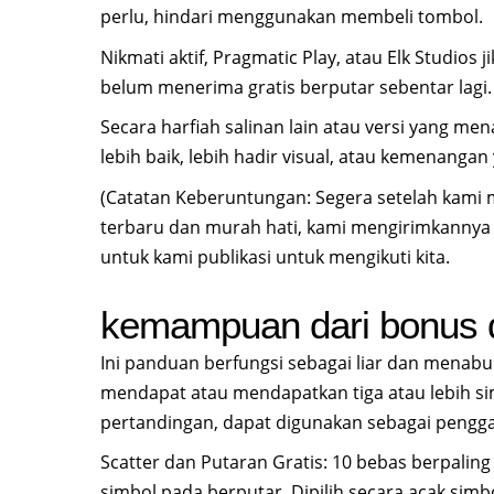
perlu, hindari menggunakan membeli tombol.
Nikmati aktif, Pragmatic Play, atau Elk Studios 
belum menerima gratis berputar sebentar lagi.
Secara harfiah salinan lain atau versi yang me
lebih baik, lebih hadir visual, atau kemenangan 
(Catatan Keberuntungan: Segera setelah kami
terbaru dan murah hati, kami mengirimkannya
untuk kami publikasi untuk mengikuti kita.
kemampuan dari bonus
Ini panduan berfungsi sebagai liar dan mena
mendapat atau mendapatkan tiga atau lebih si
pertandingan, dapat digunakan sebagai penggan
Scatter dan Putaran Gratis: 10 bebas berpaling
simbol pada berputar. Dipilih secara acak sim