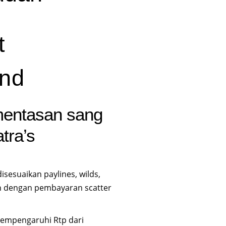
t
ond
entasan sang
tra’s
isesuaikan paylines, wilds,
in dengan pembayaran scatter
mempengaruhi Rtp dari