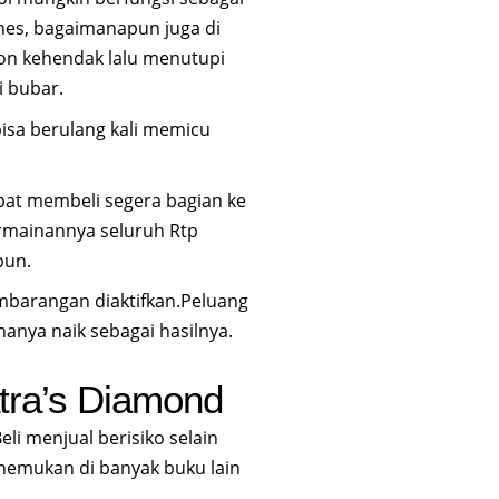
nes, bagaimanapun juga di
kon kehendak lalu menutupi
i bubar.
isa berulang kali memicu
pat membeli segera bagian ke
ermainannya seluruh Rtp
pun.
embarangan diaktifkan.Peluang
nya naik sebagai hasilnya.
tra’s Diamond
li menjual berisiko selain
nemukan di banyak buku lain