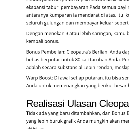
ekspansi taburi pembayaran.Pada semua payli
antaranya kumparan ia mendarat di atas, itu i
seluruh gulungan dan membayar keluar sepert
Dengan menekan 3 atau lebih saringan, kamu b
kembali bonus.
Bonus Pembelian: Cleopatra’s Berlian. Anda da
bebas berputar untuk 80 kali taruhan Anda. P
adalah secara substansial Lebih rendah, meski
Warp Boost: Di awal setiap putaran, itu bisa s
Anda untuk memenangkan yang berikut besar ha
Realisasi Ulasan Cleopa
Tidak ada yang baru ditambahkan, dan Bonus Be
yang lebih buruk grafik Anda mungkin akan me
aktivitas.