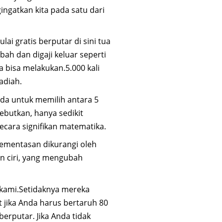
gingatkan kita pada satu dari
ai gratis berputar di sini tua
h dan digaji keluar seperti
bisa melakukan.5.000 kali
adiah.
da untuk memilih antara 5
sebutkan, hanya sedikit
cara signifikan matematika.
pementasan dikurangi oleh
n ciri, yang mengubah
kami.Setidaknya mereka
t jika Anda harus bertaruh 80
erputar. Jika Anda tidak