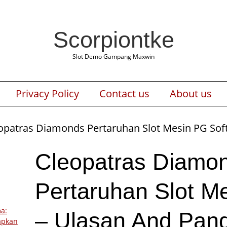
Scorpiontke
Slot Demo Gampang Maxwin
Privacy Policy
Contact us
About us
opatras Diamonds Pertaruhan Slot Mesin PG Sof
Cleopatras Diamo
Pertaruhan Slot M
a:
– Ulasan And Pan
apkan