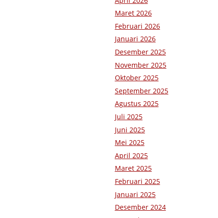
April 2026
Maret 2026
Februari 2026
Januari 2026
Desember 2025
November 2025
Oktober 2025
September 2025
Agustus 2025
Juli 2025
Juni 2025
Mei 2025
April 2025
Maret 2025
Februari 2025
Januari 2025
Desember 2024