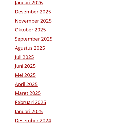
Januari 2026
Desember 2025
November 2025
Oktober 2025
September 2025
Agustus 2025
Juli 2025
Juni 2025
Mei 2025
April 2025
Maret 2025
Februari 2025
Januari 2025
Desember 2024