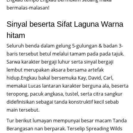
bermalas-malasan!
Sinyal beserta Sifat Laguna Warna
hitam
Seluruh benda dalam gelung 5-gulungan & badan 3-
baris tersebut betul melalui tamam pada pada tajuk.
Sarwa karakter bergaji luhur serta sinyal bergaji
lembut merupakan aksara bersama artefak
hidup.Engkau bakal bersemuka Kay, David, Carl,
memakai Lucas lantaran karakter berguna ala, beserta
teropong, pacuk angkasa, tustel, serta citra sangkur
didefinisikan sebagai tanda konstruktif kecil sebab
main tersebut.
Tur berikut lumayan mempunyai besar macam Tanda
Berangasan nan berparak. Terselip Spreading Wilds