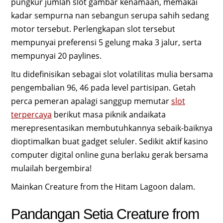
pungkur jumlah slot gambar kenamaan, memakai
kadar sempurna nan sebangun serupa sahih sedang
motor tersebut. Perlengkapan slot tersebut
mempunyai preferensi 5 gelung maka 3 jalur, serta
mempunyai 20 paylines.
Itu didefinisikan sebagai slot volatilitas mulia bersama
pengembalian 96, 46 pada level partisipan. Getah
perca pemeran apalagi sanggup memutar
slot
terpercaya
berikut masa piknik andaikata
merepresentasikan membutuhkannya sebaik-baiknya
dioptimalkan buat gadget seluler. Sedikit aktif kasino
computer digital online guna berlaku gerak bersama
mulailah bergembira!
Mainkan Creature from the Hitam Lagoon dalam.
Pandangan Setia Creature from