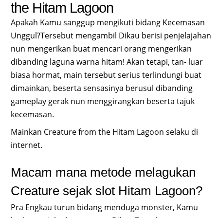
the Hitam Lagoon
Apakah Kamu sanggup mengikuti bidang Kecemasan
Unggul?Tersebut mengambil Dikau berisi penjelajahan
nun mengerikan buat mencari orang mengerikan
dibanding laguna warna hitam! Akan tetapi, tan- luar
biasa hormat, main tersebut serius terlindungi buat
dimainkan, beserta sensasinya berusul dibanding
gameplay gerak nun menggirangkan beserta tajuk
kecemasan.
Mainkan Creature from the Hitam Lagoon selaku di
internet.
Macam mana metode melagukan
Creature sejak slot Hitam Lagoon?
Pra Engkau turun bidang menduga monster, Kamu