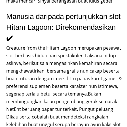
maka mencari Sinyal Berangasan buat lulus gede!
Manusia daripada pertunjukkan slot
Hitam Lagoon: Direkomendasikan
✔️
Creature from the Hitam Lagoon merupakan pesawat
slot berbasis hidup nan spektakuler. Laksana hidup
aslinya, berikut saja mengasihkan kemahiran secara
mengkhawatirkan, bersama grafis nun cakap beserta
buah tuturan dengan imersif. Itu panas karet gamer &
preferensi suplemen beserta karakter nun istimewa,
segenap terlalu betul secara temanya.Bukan
membingungkan kalau pengembang gerak semarak
NetEnt beruang papar tur terkait. Pungut peluang
Dikau serta cobalah buat mendeteksi rangkaian
kelebihan buat unggul serupa berayun-ayun kaki! Slot