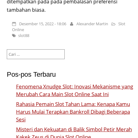
ditempatkan pada pada pembalasan preferensi
tambahan biasa.
Desember 15, 2022 - 18:06
Alexander Martin
Slot
Online
slot88
Cari
untuk:
Pos-pos Terbaru
Fenomena Xnudge Slot: Inovasi Mekanisme yang
Merubah Cara Main Slot Online Saat Ini
Rahasia Pemain Slot Tahan Lama: Kenapa Kamu
Harus Mulai Terapkan Bankroll Dibagi Beberapa
Sesi
Misteri dan Kekuatan di Balik Simbol Petir Merah
Kakek Zeus di Dunia Slot Online