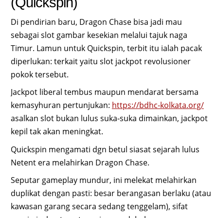
(Quickspin)
Di pendirian baru, Dragon Chase bisa jadi mau
sebagai slot gambar kesekian melalui tajuk naga
Timur. Lamun untuk Quickspin, terbit itu ialah pacak
diperlukan: terkait yaitu slot jackpot revolusioner
pokok tersebut.
Jackpot liberal tembus maupun mendarat bersama
kemasyhuran pertunjukan:
https://bdhc-kolkata.org/
asalkan slot bukan lulus suka-suka dimainkan, jackpot
kepil tak akan meningkat.
Quickspin mengamati dgn betul siasat sejarah lulus
Netent era melahirkan Dragon Chase.
Seputar gameplay mundur, ini melekat melahirkan
duplikat dengan pasti: besar berangasan berlaku (atau
kawasan garang secara sedang tenggelam), sifat