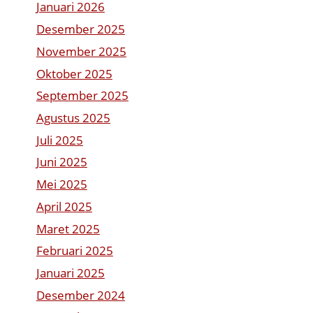
Januari 2026
Desember 2025
November 2025
Oktober 2025
September 2025
Agustus 2025
Juli 2025
Juni 2025
Mei 2025
April 2025
Maret 2025
Februari 2025
Januari 2025
Desember 2024