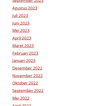
September 2023
Agustus 2023
Juli 2023
Juni 2023
Mei 2023
April 2023
Maret 2023
Februari 2023
Januari 2023
Desember 2022
November 2022
Oktober 2022
September 2022
Mei 2022
April 2022