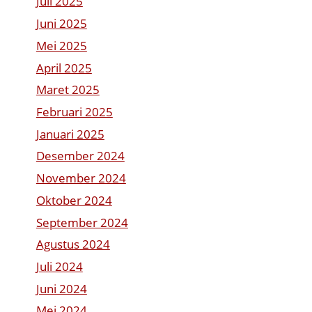
Juli 2025
Juni 2025
Mei 2025
April 2025
Maret 2025
Februari 2025
Januari 2025
Desember 2024
November 2024
Oktober 2024
September 2024
Agustus 2024
Juli 2024
Juni 2024
Mei 2024