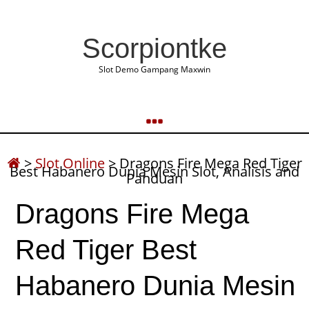
Scorpiontke
Slot Demo Gampang Maxwin
>
Slot Online
>
Dragons Fire Mega Red Tiger
Best Habanero Dunia Mesin Slot, Analisis and
Panduan
Dragons Fire Mega
Red Tiger Best
Habanero Dunia Mesin