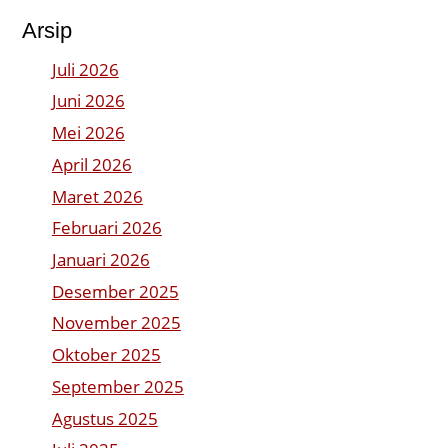
Arsip
Juli 2026
Juni 2026
Mei 2026
April 2026
Maret 2026
Februari 2026
Januari 2026
Desember 2025
November 2025
Oktober 2025
September 2025
Agustus 2025