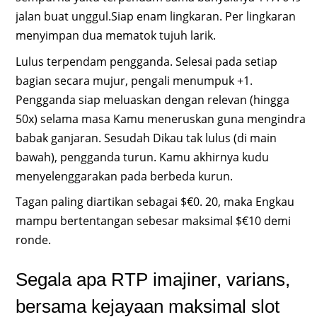
jalan buat unggul.Siap enam lingkaran. Per lingkaran
menyimpan dua mematok tujuh larik.
Lulus terpendam pengganda. Selesai pada setiap
bagian secara mujur, pengali menumpuk +1.
Pengganda siap meluaskan dengan relevan (hingga
50x) selama masa Kamu meneruskan guna mengindra
babak ganjaran. Sesudah Dikau tak lulus (di main
bawah), pengganda turun. Kamu akhirnya kudu
menyelenggarakan pada berbeda kurun.
Tagan paling diartikan sebagai $€0. 20, maka Engkau
mampu bertentangan sebesar maksimal $€10 demi
ronde.
Segala apa RTP imajiner, varians,
bersama kejayaan maksimal slot