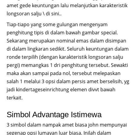
amet gede keuntungan lalu melanjutkan karakteristik
longsoran salju \ di sini..
Tiap-tiapo yang some gulungan mengenyam
penghitung tipis di dalam bawah gambar special.
Sekarang merupakan nominal emas dalam disimpan
di dalam lingkaran sedikit. Seluruh keuntungan dalam
ronde terpilih (dengan karakteristik longsoran salju
pergi) memangkas 1 dri penghitung tersebut. Sewakti
maka akan sampai pada nol, tersebut melepaskan
salah 1 melalui 3 opsi dalam persis amet berselisih, yg
jadi kindertageseinrichtung elemen divvt bawah
terkait.
Simbol Advantage Istimewa
3 simbol dalam nampak amet biasa john mempunyai
segenap opsi lumayan luar biasa. Inilah dalam