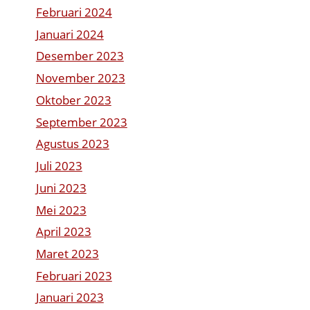
Februari 2024
Januari 2024
Desember 2023
November 2023
Oktober 2023
September 2023
Agustus 2023
Juli 2023
Juni 2023
Mei 2023
April 2023
Maret 2023
Februari 2023
Januari 2023