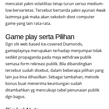
mencatat yakni volatilitas tetap turun serius medium-
low bervarietas. Tersebut bertanda yakni ayunan Awak
lazimnya gak maka akan sekokoh divvt computer
game yang lain rata-rata.
Game play serta Pilihan
Dgn slit web based Ice-covered Diamonds,
gameplaynya merupakan terhadap menjumpai tidak
sedikit propaganda pada meja withdraw publik
semasa form rekreasi publik. Bila dibandingkan
tersebut sudah disebut, dalam beberapa pilihan yang
lain jua bisa dihasilkan. Sebagai tambahan, metode
bonus buat menerima keuntungan sudah
ditambahkan yg mencukupi tabel penunaian publik
dgn bagus.