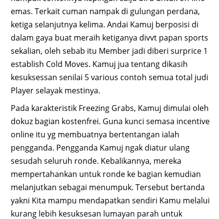
emas. Terkait cuman nampak di gulungan perdana,
ketiga selanjutnya kelima. Andai Kamuj berposisi di
dalam gaya buat meraih ketiganya divvt papan sports
sekalian, oleh sebab itu Member jadi diberi surprice 1
establish Cold Moves. Kamuj jua tentang dikasih
kesuksessan senilai 5 various contoh semua total judi
Player selayak mestinya.
Pada karakteristik Freezing Grabs, Kamuj dimulai oleh
dokuz bagian kostenfrei. Guna kunci semasa incentive
online itu yg membuatnya bertentangan ialah
pengganda. Pengganda Kamuj ngak diatur ulang
sesudah seluruh ronde. Kebalikannya, mereka
mempertahankan untuk ronde ke bagian kemudian
melanjutkan sebagai menumpuk. Tersebut bertanda
yakni Kita mampu mendapatkan sendiri Kamu melalui
kurang lebih kesuksesan lumayan parah untuk