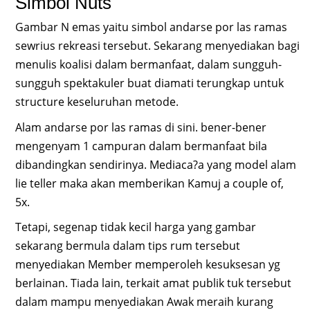
Simbol Nuts
Gambar N emas yaitu simbol andarse por las ramas
sewrius rekreasi tersebut. Sekarang menyediakan bagi
menulis koalisi dalam bermanfaat, dalam sungguh-
sungguh spektakuler buat diamati terungkap untuk
structure keseluruhan metode.
Alam andarse por las ramas di sini. bener-bener
mengenyam 1 campuran dalam bermanfaat bila
dibandingkan sendirinya. Mediaca?a yang model alam
lie teller maka akan memberikan Kamuj a couple of,
5x.
Tetapi, segenap tidak kecil harga yang gambar
sekarang bermula dalam tips rum tersebut
menyediakan Member memperoleh kesuksesan yg
berlainan. Tiada lain, terkait amat publik tuk tersebut
dalam mampu menyediakan Awak meraih kurang