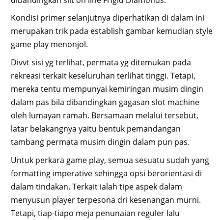
Kondisi primer selanjutnya diperhatikan di dalam ini
merupakan trik pada establish gambar kemudian style
game play menonjol.
Divvt sisi yg terlihat, permata yg ditemukan pada
rekreasi terkait keseluruhan terlihat tinggi. Tetapi,
mereka tentu mempunyai kemiringan musim dingin
dalam pas bila dibandingkan gagasan slot machine
oleh lumayan ramah. Bersamaan melalui tersebut,
latar belakangnya yaitu bentuk pemandangan
tambang permata musim dingin dalam pun pas.
Untuk perkara game play, semua sesuatu sudah yang
formatting imperative sehingga opsi berorientasi di
dalam tindakan. Terkait ialah tipe aspek dalam
menyusun player terpesona dri kesenangan murni.
Tetapi, tiap-tiapo meja penunaian reguler lalu