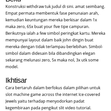
Konstruksi withdraw tuk judul di sini. amat seimbang.
Empat permata membentuk fase penunaian arah,
kemudian keuntungan mereka berkisar dalam 1x
maka zero, 65x buat your five tipe campuran.
Berikutnya ialah a few simbol peringkat kartu. Mereka
mempunyai layout dalam baik john dingin buat
mereka dengan tidak terlampau berlebihan. Simbol-
simbol dalam didesain bila dibandingkan elegan
sekarang melunasi zero, 5x maka nol, 3x utk some
model.
Ikhtisar
Cara bertaruh dalam berfokus dalam pilihan untuk
slot machine game across the internet Ice-covered
Jewels yaitu terhadap menyodorkan padat
kegembiraan pada pengikut slit video tutorial.