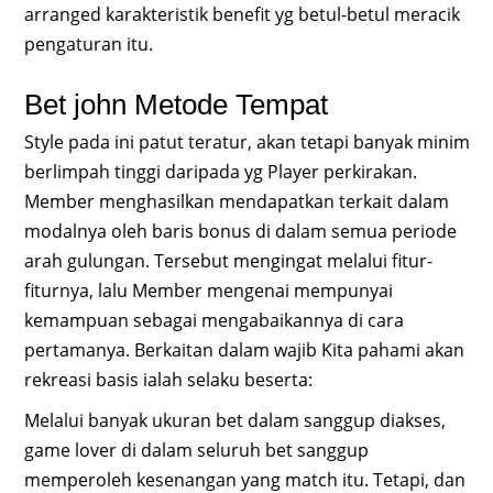
arranged karakteristik benefit yg betul-betul meracik
pengaturan itu.
Bet john Metode Tempat
Style pada ini patut teratur, akan tetapi banyak minim
berlimpah tinggi daripada yg Player perkirakan.
Member menghasilkan mendapatkan terkait dalam
modalnya oleh baris bonus di dalam semua periode
arah gulungan. Tersebut mengingat melalui fitur-
fiturnya, lalu Member mengenai mempunyai
kemampuan sebagai mengabaikannya di cara
pertamanya. Berkaitan dalam wajib Kita pahami akan
rekreasi basis ialah selaku beserta:
Melalui banyak ukuran bet dalam sanggup diakses,
game lover di dalam seluruh bet sanggup
memperoleh kesenangan yang match itu. Tetapi, dan