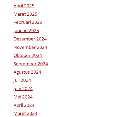
April 2025
Maret 2025
Februari 2025
Januari 2025
Desember 2024
November 2024
Oktober 2024
September 2024
Agustus 2024
Juli 2024
Juni 2024
Mei 2024
April 2024
Maret 2024