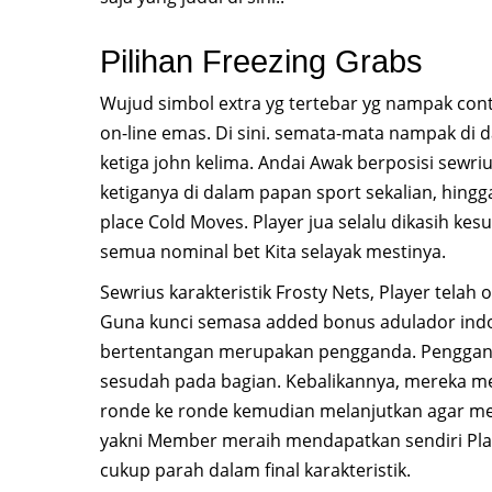
Pilihan Freezing Grabs
Wujud simbol extra yg tertebar yg nampak cont
on-line emas. Di sini. semata-mata nampak di
ketiga john kelima. Andai Awak berposisi sewri
ketiganya di dalam papan sport sekalian, hingg
place Cold Moves. Player jua selalu dikasih kes
semua nominal bet Kita selayak mestinya.
Sewrius karakteristik Frosty Nets, Player telah
Guna kunci semasa added bonus adulador in
bertentangan merupakan pengganda. Pengganda
sesudah pada bagian. Kebalikannya, mereka 
ronde ke ronde kemudian melanjutkan agar m
yakni Member meraih mendapatkan sendiri Pl
cukup parah dalam final karakteristik.