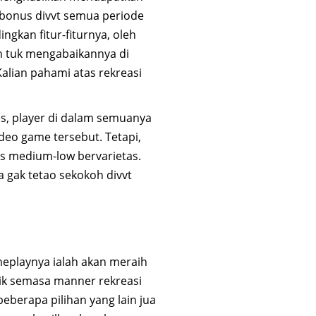
 bonus divvt semua periode
ngkan fitur-fiturnya, oleh
 tuk mengabaikannya di
alian pahami atas rekreasi
es, player di dalam semuanya
eo game tersebut. Tetapi,
ius medium-low bervarietas.
 gak tetao sekokoh divvt
ameplaynya ialah akan meraih
lik semasa manner rekreasi
eberapa pilihan yang lain jua