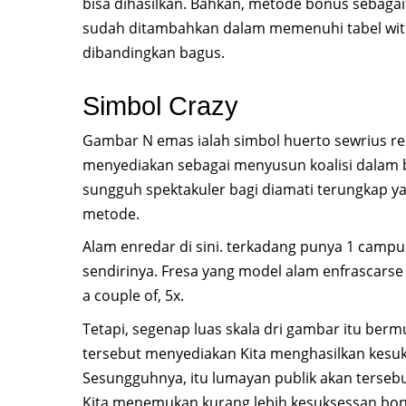
bisa dihasilkan. Bahkan, metode bonus sebaga
sudah ditambahkan dalam memenuhi tabel with
dibandingkan bagus.
Simbol Crazy
Gambar N emas ialah simbol huerto sewrius re
menyediakan sebagai menyusun koalisi dalam 
sungguh spektakuler bagi diamati terungkap y
metode.
Alam enredar di sini. terkadang punya 1 camp
sendirinya. Fresa yang model alam enfrascars
a couple of, 5x.
Tetapi, segenap luas skala dri gambar itu bermu
tersebut menyediakan Kita menghasilkan kesuk
Sesungguhnya, itu lumayan publik akan terseb
Kita menemukan kurang lebih kesuksessan bonu