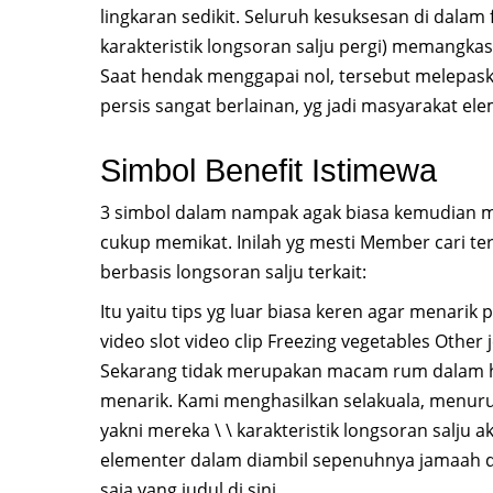
lingkaran sedikit. Seluruh kesuksesan di dalam 
karakteristik longsoran salju pergi) memangkas
Saat hendak menggapai nol, tersebut melepaska
persis sangat berlainan, yg jadi masyarakat el
Simbol Benefit Istimewa
3 simbol dalam nampak agak biasa kemudian 
cukup memikat. Inilah yg mesti Member cari ter
berbasis longsoran salju terkait:
Itu yaitu tips yg luar biasa keren agar menarik p
video slot video clip Freezing vegetables Other 
Sekarang tidak merupakan macam rum dalam ha
menarik. Kami menghasilkan selakuala, menuru
yakni mereka \ \ karakteristik longsoran salju a
elementer dalam diambil sepenuhnya jamaah 
saja yang judul di sini..