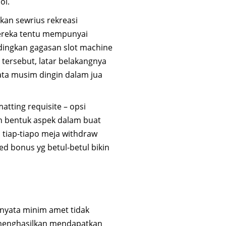
ol.
ukan sewrius rekreasi
 mereka tentu mempunyai
dingkan gagasan slot machine
tersebut, latar belakangnya
a musim dingin dalam jua
atting requisite – opsi
an bentuk aspek dalam buat
 tiap-tiapo meja withdraw
ed bonus yg betul-betul bikin
n nyata minim amet tidak
 menghasilkan mendapatkan