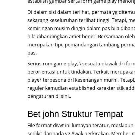
establish gambar serta form game play menonj
Di dalam sisi dalam terlihat, permata yg ditem
sekarang keseluruhan terlihat tinggi. Tetapi,
kemiringan musim dingin dalam pas bila diban
bila dibandingkan amet bener. Bersamaan oleh 
merupakan tipe pemandangan tambang permat
pas.
Serius rum game play, \ sesuatu diawali dri form
berorientasi untuk tindakan. Terkait merupak
player terpesona dri kesenangan murni. Tetapi,
reguler kemudian established karakteristik add
pengaturan di sini..
Bet john Struktur Tempat
File format divvt ini lumayan teratur, meskipu
sedikit daripada yg Awak perkirakan. Member