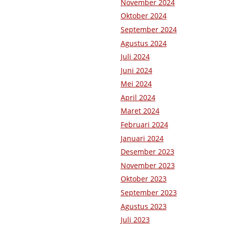
November 2024
Oktober 2024
September 2024
Agustus 2024
Juli 2024
Juni 2024
Mei 2024
April 2024
Maret 2024
Februari 2024
Januari 2024
Desember 2023
November 2023
Oktober 2023
September 2023
Agustus 2023
Juli 2023