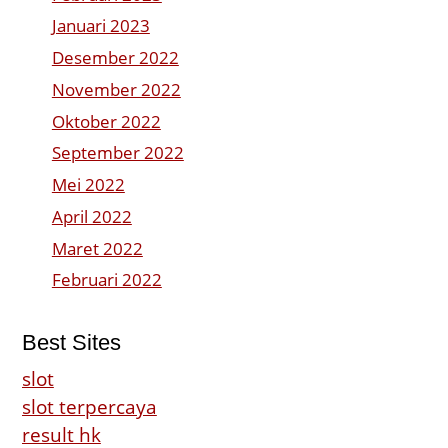
Januari 2023
Desember 2022
November 2022
Oktober 2022
September 2022
Mei 2022
April 2022
Maret 2022
Februari 2022
Best Sites
slot
slot terpercaya
result hk