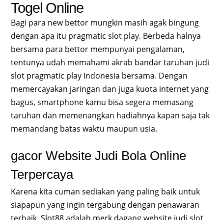
Togel Online
Bagi para new bettor mungkin masih agak bingung
dengan apa itu pragmatic slot play. Berbeda halnya
bersama para bettor mempunyai pengalaman,
tentunya udah memahami akrab bandar taruhan judi
slot pragmatic play Indonesia bersama. Dengan
memercayakan jaringan dan juga kuota internet yang
bagus, smartphone kamu bisa segera memasang
taruhan dan memenangkan hadiahnya kapan saja tak
memandang batas waktu maupun usia.
gacor Website Judi Bola Online
Terpercaya
Karena kita cuman sediakan yang paling baik untuk
siapapun yang ingin tergabung dengan penawaran
terbaik. Slot88 adalah merk dagang website judi slot