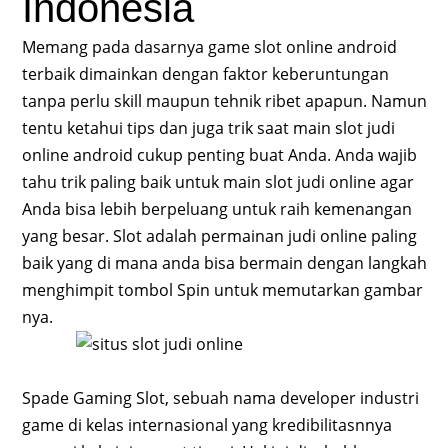
Indonesia
Memang pada dasarnya game slot online android
terbaik dimainkan dengan faktor keberuntungan
tanpa perlu skill maupun tehnik ribet apapun. Namun
tentu ketahui tips dan juga trik saat main slot judi
online android cukup penting buat Anda. Anda wajib
tahu trik paling baik untuk main slot judi online agar
Anda bisa lebih berpeluang untuk raih kemenangan
yang besar. Slot adalah permainan judi online paling
baik yang di mana anda bisa bermain dengan langkah
menghimpit tombol Spin untuk memutarkan gambar
nya.
Spade Gaming Slot, sebuah nama developer industri
game di kelas internasional yang kredibilitasnnya