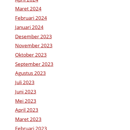
Maret 2024
Februari 2024
Januari 2024
Desember 2023
November 2023
Oktober 2023
September 2023
Agustus 2023
Juli 2023
Juni 2023
Mei 2023
April 2023
Maret 2023
Februari 2023