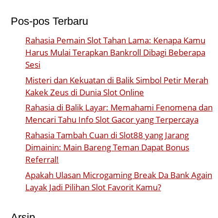
Pos-pos Terbaru
Rahasia Pemain Slot Tahan Lama: Kenapa Kamu
Harus Mulai Terapkan Bankroll Dibagi Beberapa
Sesi
Misteri dan Kekuatan di Balik Simbol Petir Merah
Kakek Zeus di Dunia Slot Online
Rahasia di Balik Layar: Memahami Fenomena dan
Mencari Tahu Info Slot Gacor yang Terpercaya
Rahasia Tambah Cuan di Slot88 yang Jarang
Dimainin: Main Bareng Teman Dapat Bonus
Referral!
Apakah Ulasan Microgaming Break Da Bank Again
Layak Jadi Pilihan Slot Favorit Kamu?
Arsip