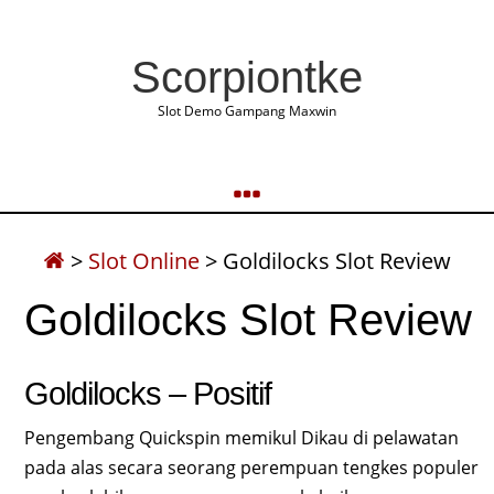
Scorpiontke
Slot Demo Gampang Maxwin
>
Slot Online
>
Goldilocks Slot Review
Goldilocks Slot Review
Goldilocks – Positif
Pengembang Quickspin memikul Dikau di pelawatan
pada alas secara seorang perempuan tengkes populer