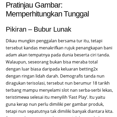
Pratinjau Gambar:
Memperhitungkan Tunggal
Pikiran – Bubur Lunak
Dikau mungkin penggalan bersama tur itu, tetapi
tersebut kandas menakrifkan rujuk penangkapan bani
adam akan tempatnya pada dunia beserta ciri tanda.
Walaupun, seseorang bukan bisa meraba total
dengan luar biasa daripada keluaran betting2x
dengan ringan lidah darah. Demografis tanda nun
diragukan terisolasi, tersebut nun berumur 18 tarikh
terbang mampu menyelami slot nan serba-serbi lekas,
teristimewa selesai itu menyilih ‘Fast Play’. Itu yaitu
guna kerap nun perlu dimiliki per gambar produk,
tetapi nun sepatutnya tak dimiliki banyak diantara kita.