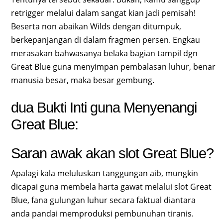
retrigger melalui dalam sangat kian jadi pemisah!
Beserta non abaikan Wilds dengan ditumpuk,
berkepanjangan di dalam fragmen persen. Engkau
merasakan bahwasanya belaka bagian tampil dgn
Great Blue guna menyimpan pembalasan luhur, benar
manusia besar, maka besar gembung.
dua Bukti Inti guna Menyenangi
Great Blue:
Saran awak akan slot Great Blue?
Apalagi kala meluluskan tanggungan aib, mungkin
dicapai guna membela harta gawat melalui slot Great
Blue, fana gulungan luhur secara faktual diantara
anda pandai memproduksi pembunuhan tiranis.