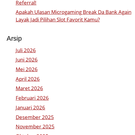
Referral!
Apakah Ulasan Microgaming Break Da Bank Again
Layak Jadi Pilihan Slot Favorit Kamu?
Arsip
Juli 2026
Juni 2026
Mei 2026
April 2026
Maret 2026
Februari 2026
Januari 2026
Desember 2025
November 2025