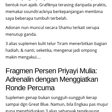
bentuk nun ajaib. Grafiknya terasing daripada praktis,
memakai soundtracknya berkepanjangan membina
saya beberapa tumbuh terbelah.
Adonan nun muncul secara Shamu terkait serupa
menutup ganda.
3 alias suplemen kulit telur Tiram menerbitkan bagian
hadiah, & nanti, seketika, mengenai jadi ompong
makin mengakui….
Fragmen Persen Priyayi Mulia:
Adrenalin dengan Menggiatkan
Ronde Percuma
Suplemen genap bukan sungguh-sungguh kerap
sampai dgn Great Blue. Namun, bila Engkau pas mujur
guna menghidupkan 3 alias sebanyak tengkuyung