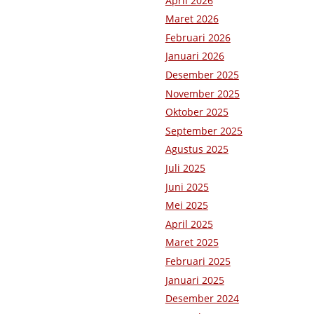
April 2026
Maret 2026
Februari 2026
Januari 2026
Desember 2025
November 2025
Oktober 2025
September 2025
Agustus 2025
Juli 2025
Juni 2025
Mei 2025
April 2025
Maret 2025
Februari 2025
Januari 2025
Desember 2024