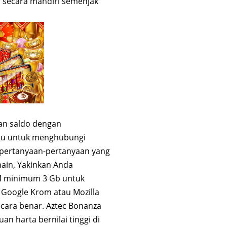
s secara mandiri semenjak
ian saldo dengan
gu untuk menghubungi
 pertanyaan-pertanyaan yang
ain, Yakinkan Anda
M minimum 3 Gb untuk
Google Krom atau Mozilla
ecara benar. Aztec Bonanza
n harta bernilai tinggi di