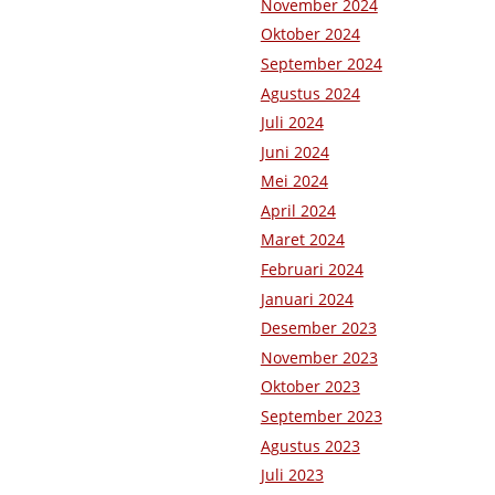
November 2024
Oktober 2024
September 2024
Agustus 2024
Juli 2024
Juni 2024
Mei 2024
April 2024
Maret 2024
Februari 2024
Januari 2024
Desember 2023
November 2023
Oktober 2023
September 2023
Agustus 2023
Juli 2023