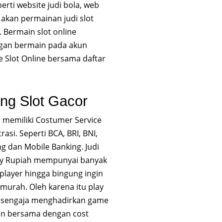
rti website judi bola, web
 akan permainan judi slot
. Bermain slot online
ngan bermain pada akun
e Slot Online bersama daftar
ng Slot Gacor
h memiliki Costumer Service
si. Seperti BCA, BRI, BNI,
g dan Mobile Banking. Judi
lay Rupiah mempunyai banyak
player hingga bingung ingin
 murah. Oleh karena itu play
i sengaja menghadirkan game
ikan bersama dengan cost