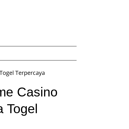
 Togel Terpercaya
me Casino
a Togel