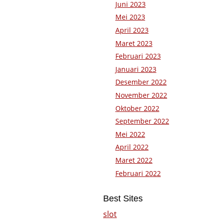
Juni 2023
Mei 2023
April 2023
Maret 2023
Februari 2023
Januari 2023
Desember 2022
November 2022
Oktober 2022
September 2022
Mei 2022
April 2022
Maret 2022
Februari 2022
Best Sites
slot