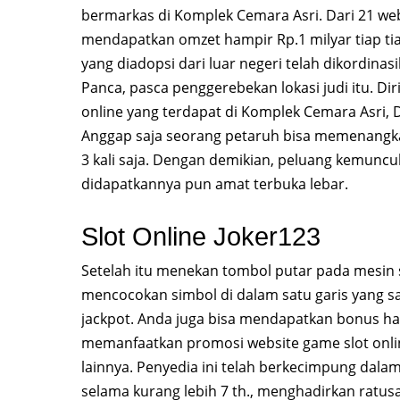
bermarkas di Komplek Cemara Asri. Dari 21 web
mendapatkan omzet hampir Rp.1 milyar tiap tiap
yang diadopsi dari luar negeri telah dikordinas
Panca, pasca penggerebekan lokasi judi itu. Dir
online yang terdapat di Komplek Cemara Asri, 
Anggap saja seorang petaruh bisa memenangk
3 kali saja. Dengan demikian, peluang kemuncu
didapatkannya pun amat terbuka lebar.
Slot Online Joker123
Setelah itu menekan tombol putar pada mesin
mencocokan simbol di dalam satu garis yang
jackpot. Anda juga bisa mendapatkan bonus ha
memanfaatkan promosi website game slot onli
lainnya. Penyedia ini telah berkecimpung dala
selama kurang lebih 7 th., menghadirkan ratu