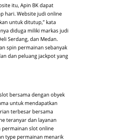
site itu, Apin BK dapat
 hari. Website judi online
ikan untuk ditutup,” kata
inya diduga miliki markas judi
Deli Serdang, dan Medan.
an spin permainan sebanyak
lan dan peluang jackpot yang
 slot bersama dengan obyek
 sama untuk mendapatkan
rian terbesar bersama
ne teranyar dan layanan
m permainan slot online
san type permainan menarik