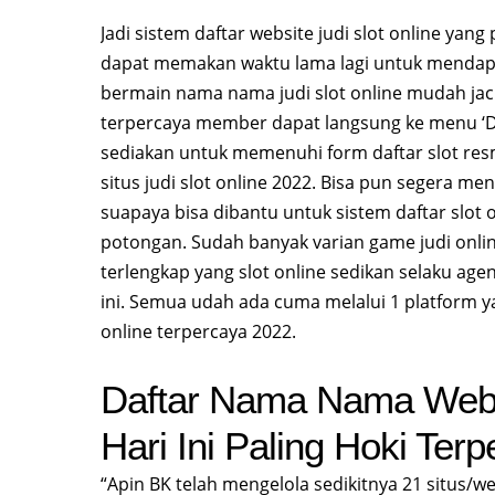
Jadi sistem daftar website judi slot online yang 
dapat memakan waktu lama lagi untuk mendapa
bermain nama nama judi slot online mudah jack
terpercaya member dapat langsung ke menu ‘
sediakan untuk memenuhi form daftar slot re
situs judi slot online 2022. Bisa pun segera m
suapaya bisa dibantu untuk sistem daftar slot 
potongan. Sudah banyak varian game judi onlin
terlengkap yang slot online sedikan selaku age
ini. Semua udah ada cuma melalui 1 platform yakn
online terpercaya 2022.
Daftar Nama Nama Web 
Hari Ini Paling Hoki Ter
“Apin BK telah mengelola sedikitnya 21 situs/we