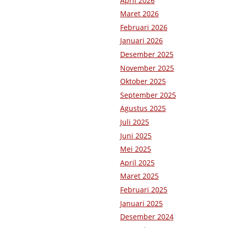
April 2026
Maret 2026
Februari 2026
Januari 2026
Desember 2025
November 2025
Oktober 2025
September 2025
Agustus 2025
Juli 2025
Juni 2025
Mei 2025
April 2025
Maret 2025
Februari 2025
Januari 2025
Desember 2024