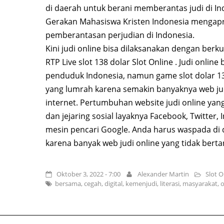
di daerah untuk berani memberantas judi di I
Gerakan Mahasiswa Kristen Indonesia mengapre
pemberantasan perjudian di Indonesia.
Kini judi online bisa dilaksanakan dengan ber
RTP Live slot 138 dolar Slot Online . Judi online
penduduk Indonesia, namun game slot dolar 13
yang lumrah karena semakin banyaknya web jud
internet. Pertumbuhan website judi online yang
dan jejaring sosial layaknya Facebook, Twitter,
mesin pencari Google. Anda harus waspada di da
karena banyak web judi online yang tidak bert
Oktober 3, 2022 - 7:00
Alexander Martin
Slot O
bersama
,
cegah
,
digital
,
kemenjudi
,
literasi
,
masyarakat
,
o