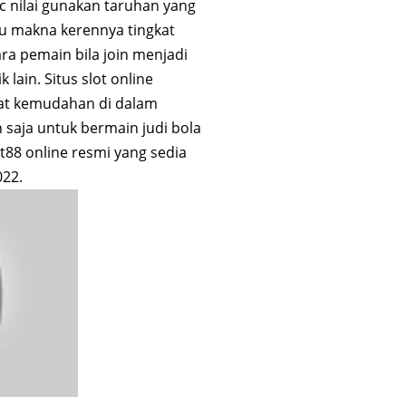
 nilai gunakan taruhan yang
u makna kerennya tingkat
ra pemain bila join menjadi
ain. Situs slot online
uat kemudahan di dalam
aja untuk bermain judi bola
ot88 online resmi yang sedia
022.