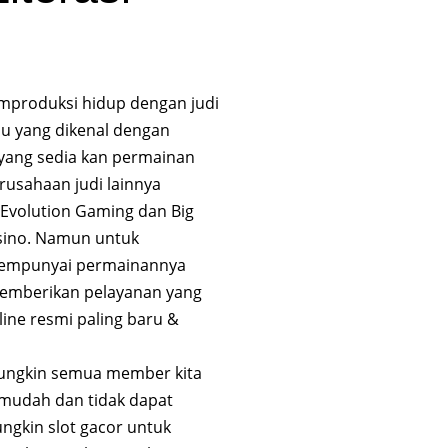
produksi hidup dengan judi
au yang dikenal dengan
 yang sedia kan permainan
rusahaan judi lainnya
 Evolution Gaming dan Big
sino. Namun untuk
 mempunyai permainannya
memberikan pelayanan yang
nline resmi paling baru &
u mungkin semua member kita
mudah dan tidak dapat
ngkin slot gacor untuk