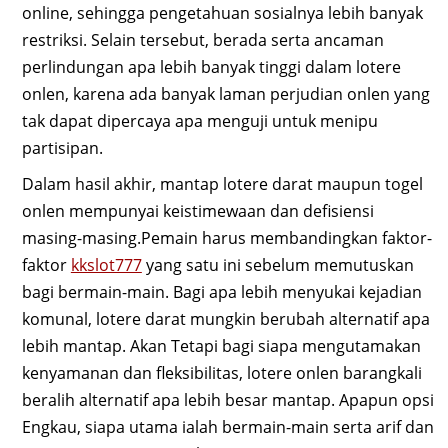
online, sehingga pengetahuan sosialnya lebih banyak
restriksi. Selain tersebut, berada serta ancaman
perlindungan apa lebih banyak tinggi dalam lotere
onlen, karena ada banyak laman perjudian onlen yang
tak dapat dipercaya apa menguji untuk menipu
partisipan.
Dalam hasil akhir, mantap lotere darat maupun togel
onlen mempunyai keistimewaan dan defisiensi
masing-masing.Pemain harus membandingkan faktor-
faktor
kkslot777
yang satu ini sebelum memutuskan
bagi bermain-main. Bagi apa lebih menyukai kejadian
komunal, lotere darat mungkin berubah alternatif apa
lebih mantap. Akan Tetapi bagi siapa mengutamakan
kenyamanan dan fleksibilitas, lotere onlen barangkali
beralih alternatif apa lebih besar mantap. Apapun opsi
Engkau, siapa utama ialah bermain-main serta arif dan