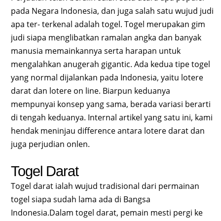
pada Negara Indonesia, dan juga salah satu wujud judi
apa ter- terkenal adalah togel. Togel merupakan gim
judi siapa menglibatkan ramalan angka dan banyak
manusia memainkannya serta harapan untuk
mengalahkan anugerah gigantic. Ada kedua tipe togel
yang normal dijalankan pada Indonesia, yaitu lotere
darat dan lotere on line. Biarpun keduanya
mempunyai konsep yang sama, berada variasi berarti
di tengah keduanya. Internal artikel yang satu ini, kami
hendak meninjau difference antara lotere darat dan
juga perjudian onlen.
Togel Darat
Togel darat ialah wujud tradisional dari permainan
togel siapa sudah lama ada di Bangsa
Indonesia.Dalam togel darat, pemain mesti pergi ke