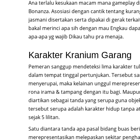
Ana terlalu kesukaan macam mana gameplay dita
Bonanza. Asosiasi dengan cantik tentang kuran
jasmani disertakan serta dipakai di gerak terkai
bakal merinci apa sih dengan mau Engkau dap
apa-apa yg wajib Dikau tahu pra menaja.
Karakter Kranium Garang
Pemeran sanggup mendeteksi lima karakter tu
dalam tempat tinggal pertunjukan. Tersebut s
menyerupai, maka kelainan unggul merepresent
rona irama & tampang dengan itu bagi. Maupun
diartikan sebagai tanda yang serupa guna objek
tersebut serupa adalah karakter hidup tanpa 
sejak 5 lilitan.
Satu diantara tanda apa pasal bidang buas beri
merepresentasikan melepaskan sekitar pengha