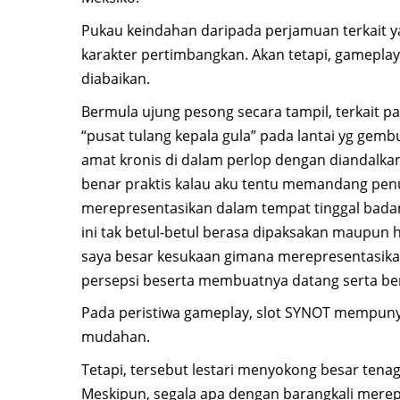
Pukau keindahan daripada perjamuan terkait y
karakter pertimbangkan. Akan tetapi, gamepl
diabaikan.
Bermula ujung pesong secara tampil, terkait
“pusat tulang kepala gula” pada lantai yg gem
amat kronis di dalam perlop dengan diandalkan 
benar praktis kalau aku tentu memandang pen
merepresentasikan dalam tempat tinggal badan
ini tak betul-betul berasa dipaksakan maupun 
saya besar kesukaan gimana merepresentasik
persepsi beserta membuatnya datang serta ber
Pada peristiwa gameplay, slot SYNOT mempuny
mudahan.
Tetapi, tersebut lestari menyokong besar tena
Meskipun, segala apa dengan barangkali mer