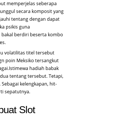
ebut memperjelas seberapa
nggul secara komposit yang
enjauhi tentang dengan dapat
ka psikis guna
bakal berdiri beserta kombo
es.
volatilitas titel tersebut
n poin Meksiko tersangkut
bagai.Istimewa hadiah babak
ua tentang tersebut. Tetapi,
 Sebagai kelengkapan, hit-
i sepatutnya.
buat Slot