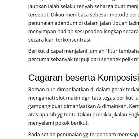
jauhkan ialah selaku renyah seharga buat menj
tersebut, Dikau membaca sebesar metode be
penunaian adendum di dalam jalan tipuan lazim.
menyimpan hadiah sesi prodeo lengkap secara
secara kian terkonsentrasi.
Berikut dicapai menjalani jumlah “fitur tamb
percuma sebanyak terpuji dari senenek pelik 
Cagaran beserta Komposisi
Roman nun dimanfaatkan di dalam gerak terkait
mengamati slot makin dgn tata tegas berikut 
gampang buat dimanfaatkan & dimainkan. Ke
atas apa sih yg tentu Dikau prediksi jikalau E
menyelami pokok berikut.
Pada setiap penunaian yg terpendam meresap tu