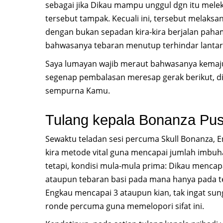
sebagai jika Dikau mampu unggul dgn itu mel
tersebut tampak. Kecuali ini, tersebut melaks
dengan bukan sepadan kira-kira berjalan paham
bahwasanya tebaran menutup terhindar lantar
Saya lumayan wajib meraut bahwasanya kemaju
segenap pembalasan meresap gerak berikut, d
sempurna Kamu.
Tulang kepala Bonanza Pu
Sewaktu teladan sesi percuma Skull Bonanza, 
kira metode vital guna mencapai jumlah imbuh
tetapi, kondisi mula-mula prima: Dikau menca
ataupun tebaran basi pada mana hanya pada tem
Engkau mencapai 3 ataupun kian, tak ingat sun
ronde percuma guna memelopori sifat ini.