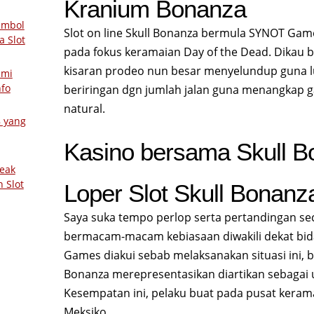
Kranium Bonanza
Simbol
Slot on line Skull Bonanza bermula SYNOT Ga
a Slot
pada fokus keramaian Day of the Dead. Dikau 
kisaran prodeo nun besar menyelundup guna lu
ami
fo
beriringan dgn jumlah jalan guna menangkap g
natural.
8 yang
Kasino bersama Skull 
eak
n Slot
Loper Slot Skull Bonanz
Saya suka tempo perlop serta pertandingan se
bermacam-macam kebiasaan diwakili dekat bida
Games diakui sebab melaksanakan situasi ini, 
Bonanza merepresentasikan diartikan sebagai 
Kesempatan ini, pelaku buat pada pusat keram
Meksiko.