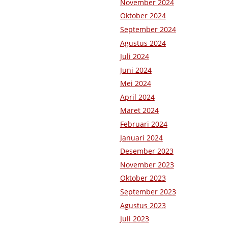
November 2024
Oktober 2024
September 2024
Agustus 2024
Juli 2024
Juni 2024
Mei 2024
April 2024
Maret 2024
Februari 2024
Januari 2024
Desember 2023
November 2023
Oktober 2023
September 2023
Agustus 2023
Juli 2023