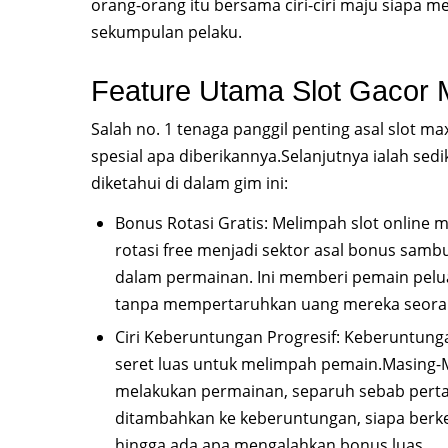
orang-orang itu bersama ciri-ciri maju siapa m
sekumpulan pelaku.
Feature Utama Slot Gacor 
Salah no. 1 tenaga panggil penting asal slot ma
spesial apa diberikannya.Selanjutnya ialah sedik
diketahui di dalam gim ini:
Bonus Rotasi Gratis: Melimpah slot online 
rotasi free menjadi sektor asal bonus samb
dalam permainan. Ini memberi pemain pel
tanpa mempertaruhkan uang mereka seoran
Ciri Keberuntungan Progresif: Keberuntunga
seret luas untuk melimpah pemain.Masing-
melakukan permainan, separuh sebab per
ditambahkan ke keberuntungan, siapa berk
hingga ada apa mengalahkan bonus luas.