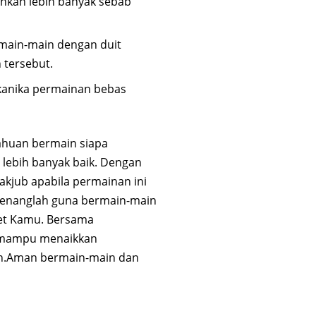
hkan lebih banyak sebab
rmain-main dengan duit
 tersebut.
anika permainan bebas
ahuan bermain siapa
lebih banyak baik. Dengan
 takjub apabila permainan ini
 Kenanglah guna bermain-main
get Kamu. Bersama
a mampu menaikkan
n.Aman bermain-main dan