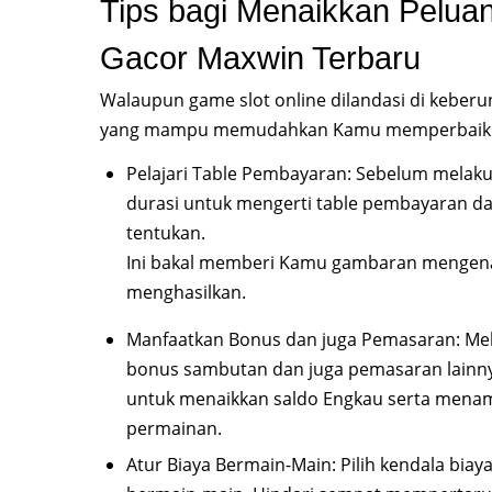
Tips bagi Menaikkan Peluang
Gacor Maxwin Terbaru
Walaupun game slot online dilandasi di keberu
yang mampu memudahkan Kamu memperbaiki 
Pelajari Table Pembayaran: Sebelum melak
durasi untuk mengerti table pembayaran da
tentukan.
Ini bakal memberi Kamu gambaran mengen
menghasilkan.
Manfaatkan Bonus dan juga Pemasaran: Me
bonus sambutan dan juga pemasaran lainny
untuk menaikkan saldo Engkau serta mena
permainan.
Atur Biaya Bermain-Main: Pilih kendala biay