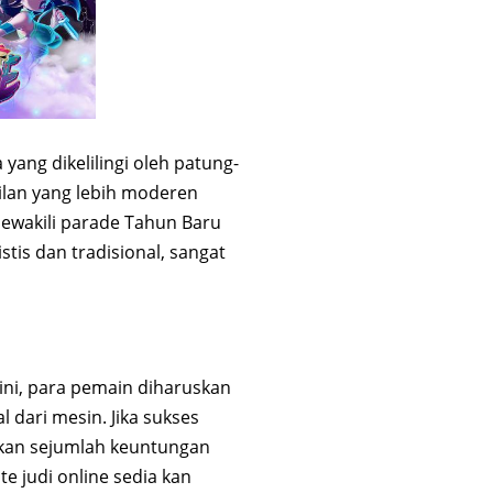
yang dikelilingi oleh patung-
lan yang lebih moderen
ewakili parade Tahun Baru
tis dan tradisional, sangat
 ini, para pemain diharuskan
 dari mesin. Jika sukses
an sejumlah keuntungan
 judi online sedia kan