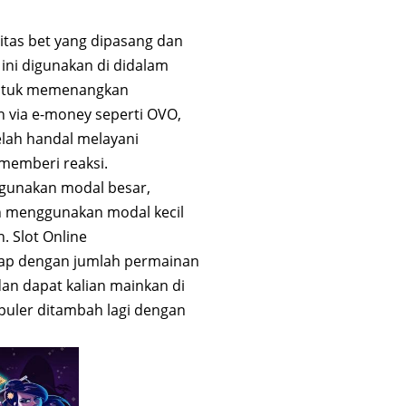
itas bet yang dipasang dan
 ini digunakan di didalam
untuk memenangkan
 via e-money seperti OVO,
elah handal melayani
memberi reaksi.
gunakan modal besar,
 menggunakan modal kecil
. Slot Online
kap dengan jumlah permainan
dan dapat kalian mainkan di
uler ditambah lagi dengan