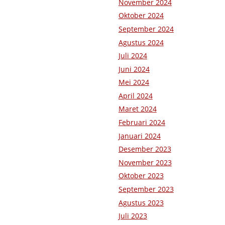
November 2024
Oktober 2024
September 2024
Agustus 2024
Juli 2024
Juni 2024
Mei 2024
April 2024
Maret 2024
Februari 2024
Januari 2024
Desember 2023
November 2023
Oktober 2023
September 2023
Agustus 2023
Juli 2023