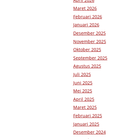
April 2026
Maret 2026
Februari 2026
Januari 2026
Desember 2025
November 2025
Oktober 2025
September 2025
Agustus 2025
Juli 2025
Juni 2025
Mei 2025
April 2025
Maret 2025
Februari 2025
Januari 2025
Desember 2024