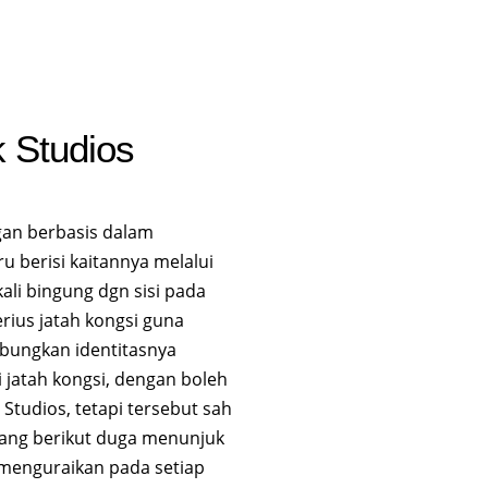
k Studios
gan berbasis dalam
u berisi kaitannya melalui
kali bingung dgn sisi pada
erius jatah kongsi guna
ungkan identitasnya
 jatah kongsi, dengan boleh
Studios, tetapi tersebut sah
ang berikut duga menunjuk
menguraikan pada setiap