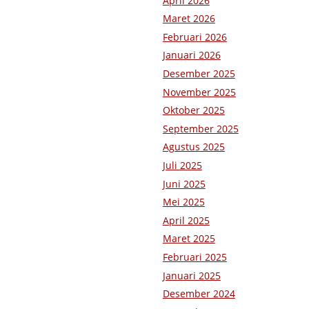
April 2026
Maret 2026
Februari 2026
Januari 2026
Desember 2025
November 2025
Oktober 2025
September 2025
Agustus 2025
Juli 2025
Juni 2025
Mei 2025
April 2025
Maret 2025
Februari 2025
Januari 2025
Desember 2024