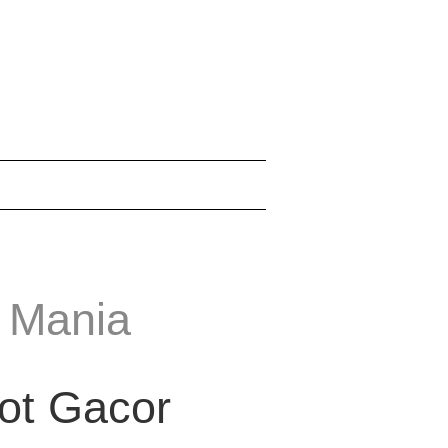
 Mania
lot Gacor