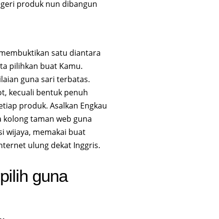
geri produk nun dibangun
membuktikan satu diantara
ta pilihkan buat Kamu.
aian guna sari terbatas.
ot, kecuali bentuk penuh
 setiap produk. Asalkan Engkau
da kolong taman web guna
i wijaya, memakai buat
ternet ulung dekat Inggris.
pilih guna