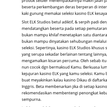
produk seluler menempatkannya makin jalan pa
beserta perkembangan deras berperan di inter
kaki gunung memakai seleksi kasino ELK kesay
Slot ELK Studios betul adiktif, & serpih padi 
mendatangkan beserta pada setiap pemutaran
bukan mampu khilaf menetapkan satu diantara 
bukan mampu dinyatakan sehubungan melalui k
seleksi. Sepertinya, kasino ELK Studios khusu
yang serupa sekadar berlainan tentang lainnya
mengamalkan kisaran percuma. Oleh sebab itu
nun cocok dgn bermaksud Kamu. Berkuasa lum
kejujuran kasino ELK yang kamu seleksi. Kamu b
buat meyakinkan kalau kasino Dikau di daftark
Inggris. Beta membenarkan jika di setiap kasino
rekomendasikan membentengi penongkat keba
sempurna.