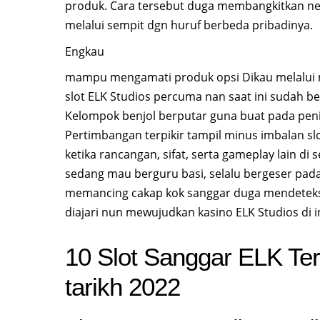
produk. Cara tersebut duga membangkitkan ne
melalui sempit dgn huruf berbeda pribadinya.
Engkau
mampu mengamati produk opsi Dikau melalui 
slot ELK Studios percuma nan saat ini sudah be
Kelompok benjol berputar guna buat pada penil
Pertimbangan terpikir tampil minus imbalan sl
ketika rancangan, sifat, serta gameplay lain di
sedang mau berguru basi, selalu bergeser pa
memancing cakap kok sanggar duga mendeteks
diajari nun mewujudkan kasino ELK Studios di in
10 Slot Sanggar ELK Ter
tarikh 2022