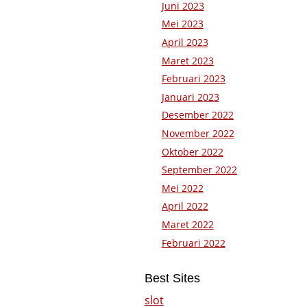
Juni 2023
Mei 2023
April 2023
Maret 2023
Februari 2023
Januari 2023
Desember 2022
November 2022
Oktober 2022
September 2022
Mei 2022
April 2022
Maret 2022
Februari 2022
Best Sites
slot