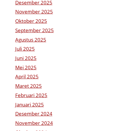
Desember 2025
November 2025
Oktober 2025
September 2025
Agustus 2025
Juli 2025
Juni 2025
Mei 2025
April 2025
Maret 2025
Februari 2025
Januari 2025
Desember 2024
November 2024