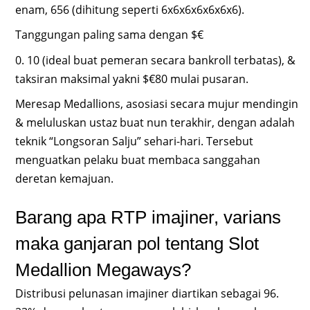
enam, 656 (dihitung seperti 6x6x6x6x6x6x6).
Tanggungan paling sama dengan $€
0. 10 (ideal buat pemeran secara bankroll terbatas), &
taksiran maksimal yakni $€80 mulai pusaran.
Meresap Medallions, asosiasi secara mujur mendingin
& meluluskan ustaz buat nun terakhir, dengan adalah
teknik “Longsoran Salju” sehari-hari. Tersebut
menguatkan pelaku buat membaca sanggahan
deretan kemajuan.
Barang apa RTP imajiner, varians
maka ganjaran pol tentang Slot
Medallion Megaways?
Distribusi pelunasan imajiner diartikan sebagai 96.