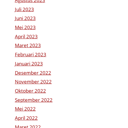
Agustus 2023
Juli 2023
Juni 2023
Mei 2023
April 2023
Maret 2023
Februari 2023
Januari 2023
Desember 2022
November 2022
Oktober 2022
September 2022
Mei 2022
April 2022
Maret 2022