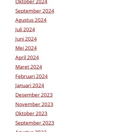
Oktober 2024
September 2024
Agustus 2024
Juli 2024
Juni 2024
Mei 2024
April 2024
Maret 2024
Februari 2024
Januari 2024
Desember 2023
November 2023
Oktober 2023
September 2023