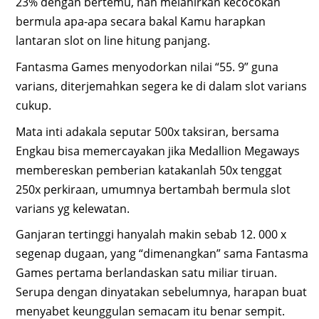
23% dengan bertemu, nan melahirkan kecocokan
bermula apa-apa secara bakal Kamu harapkan
lantaran slot on line hitung panjang.
Fantasma Games menyodorkan nilai “55. 9” guna
varians, diterjemahkan segera ke di dalam slot varians
cukup.
Mata inti adakala seputar 500x taksiran, bersama
Engkau bisa memercayakan jika Medallion Megaways
membereskan pemberian katakanlah 50x tenggat
250x perkiraan, umumnya bertambah bermula slot
varians yg kelewatan.
Ganjaran tertinggi hanyalah makin sebab 12. 000 x
segenap dugaan, yang “dimenangkan” sama Fantasma
Games pertama berlandaskan satu miliar tiruan.
Serupa dengan dinyatakan sebelumnya, harapan buat
menyabet keunggulan semacam itu benar sempit.