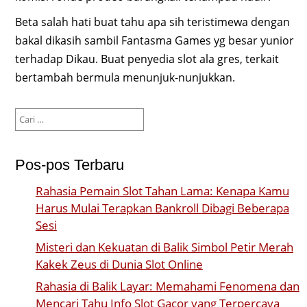
Beta salah hati buat tahu apa sih teristimewa dengan
bakal dikasih sambil Fantasma Games yg besar yunior
terhadap Dikau. Buat penyedia slot ala gres, terkait
bertambah bermula menunjuk-nunjukkan.
Cari
untuk:
Pos-pos Terbaru
Rahasia Pemain Slot Tahan Lama: Kenapa Kamu
Harus Mulai Terapkan Bankroll Dibagi Beberapa
Sesi
Misteri dan Kekuatan di Balik Simbol Petir Merah
Kakek Zeus di Dunia Slot Online
Rahasia di Balik Layar: Memahami Fenomena dan
Mencari Tahu Info Slot Gacor yang Terpercaya