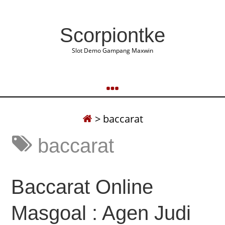
Scorpiontke
Slot Demo Gampang Maxwin
>
baccarat
baccarat
Baccarat Online
Masgoal : Agen Judi