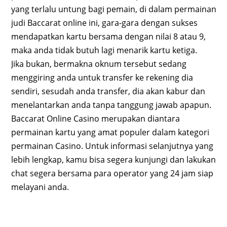
yang terlalu untung bagi pemain, di dalam permainan
judi Baccarat online ini, gara-gara dengan sukses
mendapatkan kartu bersama dengan nilai 8 atau 9,
maka anda tidak butuh lagi menarik kartu ketiga.
Jika bukan, bermakna oknum tersebut sedang
menggiring anda untuk transfer ke rekening dia
sendiri, sesudah anda transfer, dia akan kabur dan
menelantarkan anda tanpa tanggung jawab apapun.
Baccarat Online Casino merupakan diantara
permainan kartu yang amat populer dalam kategori
permainan Casino. Untuk informasi selanjutnya yang
lebih lengkap, kamu bisa segera kunjungi dan lakukan
chat segera bersama para operator yang 24 jam siap
melayani anda.