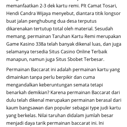
memanfaatkan 2-3 dek kartu remi. Plt Camat Tosari,
Hendi Candra Wijaya menyebut, diantara titik longsor
buat jalan penghubung dua desa terputus
dikarenakan tertutup total oleh material. Sesudah
memang, permainan Taruhan Kartu Remi merupakan
Game Kasino 338a telah banyak dikenal luas, dan juga
selamanya tersedia Situs Casino Online Terbaik
manapun, namun juga Situs Sbobet Terbesar.
Permainan Baccarat ini adalah permainan kartu yang
dimainkan tanpa perlu berpikir dan cuma
mengandalkan keberuntungan semata tetapi
benarkah demikian? Karena permainan Baccarat dari
dulu telah dikenal merupakan permainan berasal dari
kaum bangsawan dan populer sebagai type judi kartu
yang berkelas. Nilai taruhan didalam jumlah besar
menjadi daya tarik permainan baccarat ini. Ini