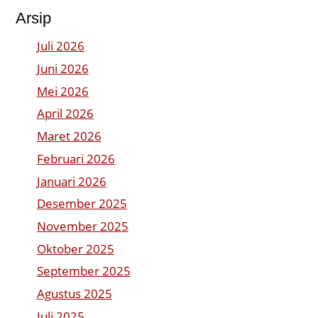
Arsip
Juli 2026
Juni 2026
Mei 2026
April 2026
Maret 2026
Februari 2026
Januari 2026
Desember 2025
November 2025
Oktober 2025
September 2025
Agustus 2025
Juli 2025