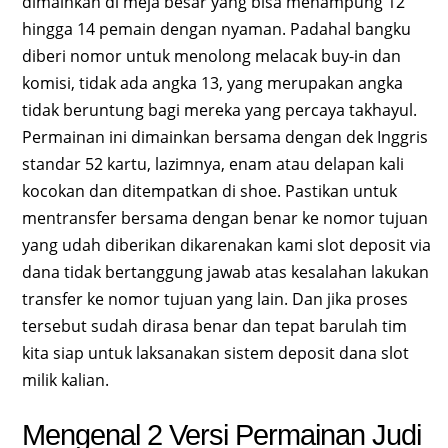
dimainkan di meja besar yang bisa menampung 12
hingga 14 pemain dengan nyaman. Padahal bangku
diberi nomor untuk menolong melacak buy-in dan
komisi, tidak ada angka 13, yang merupakan angka
tidak beruntung bagi mereka yang percaya takhayul.
Permainan ini dimainkan bersama dengan dek Inggris
standar 52 kartu, lazimnya, enam atau delapan kali
kocokan dan ditempatkan di shoe. Pastikan untuk
mentransfer bersama dengan benar ke nomor tujuan
yang udah diberikan dikarenakan kami slot deposit via
dana tidak bertanggung jawab atas kesalahan lakukan
transfer ke nomor tujuan yang lain. Dan jika proses
tersebut sudah dirasa benar dan tepat barulah tim
kita siap untuk laksanakan sistem deposit dana slot
milik kalian.
Mengenal 2 Versi Permainan Judi