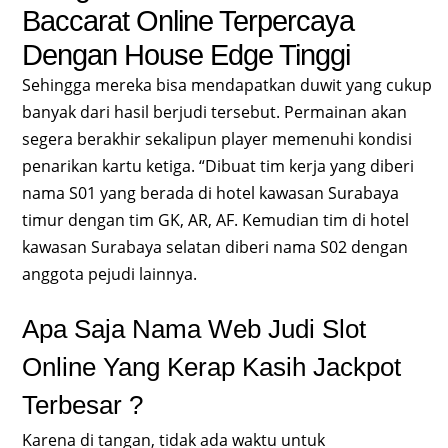
Baccarat Online Terpercaya
Dengan House Edge Tinggi
Sehingga mereka bisa mendapatkan duwit yang cukup
banyak dari hasil berjudi tersebut. Permainan akan
segera berakhir sekalipun player memenuhi kondisi
penarikan kartu ketiga. “Dibuat tim kerja yang diberi
nama S01 yang berada di hotel kawasan Surabaya
timur dengan tim GK, AR, AF. Kemudian tim di hotel
kawasan Surabaya selatan diberi nama S02 dengan
anggota pejudi lainnya.
Apa Saja Nama Web Judi Slot
Online Yang Kerap Kasih Jackpot
Terbesar ?
Karena di tangan, tidak ada waktu untuk