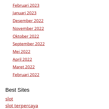
Februari 2023
Januari 2023
Desember 2022
November 2022
Oktober 2022
September 2022
Mei 2022
April 2022
Maret 2022
Februari 2022
Best Sites
slot
slot terpercaya