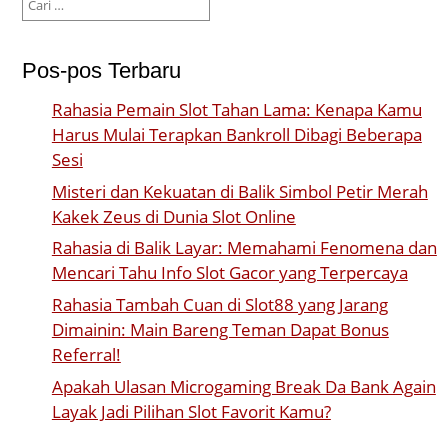
untuk:
Pos-pos Terbaru
Rahasia Pemain Slot Tahan Lama: Kenapa Kamu
Harus Mulai Terapkan Bankroll Dibagi Beberapa
Sesi
Misteri dan Kekuatan di Balik Simbol Petir Merah
Kakek Zeus di Dunia Slot Online
Rahasia di Balik Layar: Memahami Fenomena dan
Mencari Tahu Info Slot Gacor yang Terpercaya
Rahasia Tambah Cuan di Slot88 yang Jarang
Dimainin: Main Bareng Teman Dapat Bonus
Referral!
Apakah Ulasan Microgaming Break Da Bank Again
Layak Jadi Pilihan Slot Favorit Kamu?