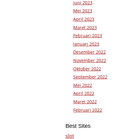
Juni 2023
Mei 2023
April 2023
Maret 2023
Februari 2023
Januari 2023
Desember 2022
November 2022
Oktober 2022
September 2022
Mei 2022
April 2022
Maret 2022
Februari 2022
Best Sites
slot