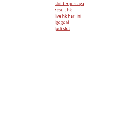
slot terpercaya
result hk
live hk hari ini
lgogoal
Judi slot