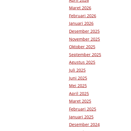
April 2026
Maret 2026
Februari 2026
Januari 2026
Desember 2025
November 2025
Oktober 2025
September 2025
Agustus 2025
Juli 2025
Juni 2025
Mei 2025
April 2025
Maret 2025
Februari 2025
Januari 2025
Desember 2024