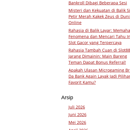
Bankroll Dibagi Beberapa Sesi
Misteri dan Kekuatan di Balik 
Petir Merah Kakek Zeus di Duni
Online
Rahasia di Balik Layar: Memah
Fenomena dan Mencari Tahu In
Slot Gacor yang Terpercaya
Rahasia Tambah Cuan di Slot8
Jarang Dimainin: Main Bareng
Teman Dapat Bonus Referral!
Apakah Ulasan Microgaming Br
Da Bank Again Layak Jadi Piliha
Favorit Kamu?
Arsip
Juli 2026
Juni 2026
Mei 2026