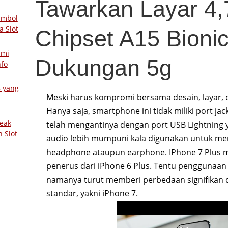
Tawarkan Layar 4,7
Simbol
a Slot
Chipset A15 Bioni
ami
Dukungan 5g
fo
8 yang
Meski harus kompromi bersama desain, layar, d
Hanya saja, smartphone ini tidak miliki port j
eak
telah mengantinya dengan port USB Lightnin
n Slot
audio lebih mumpuni kala digunakan untuk me
headphone ataupun earphone. IPhone 7 Plus 
penerus dari iPhone 6 Plus. Tentu penggunaan 
namanya turut memberi perbedaan signifikan d
standar, yakni iPhone 7.