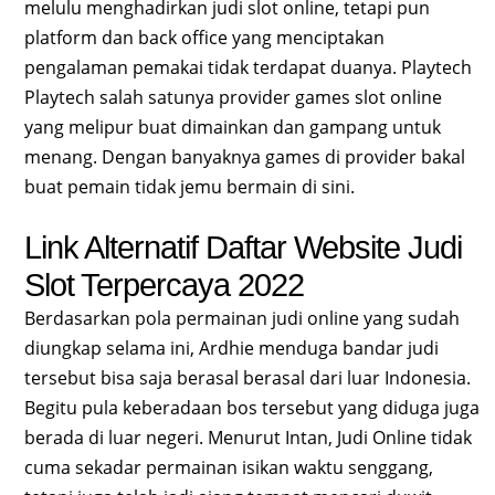
melulu menghadirkan judi slot online, tetapi pun
platform dan back office yang menciptakan
pengalaman pemakai tidak terdapat duanya. Playtech
Playtech salah satunya provider games slot online
yang melipur buat dimainkan dan gampang untuk
menang. Dengan banyaknya games di provider bakal
buat pemain tidak jemu bermain di sini.
Link Alternatif Daftar Website Judi
Slot Terpercaya 2022
Berdasarkan pola permainan judi online yang sudah
diungkap selama ini, Ardhie menduga bandar judi
tersebut bisa saja berasal berasal dari luar Indonesia.
Begitu pula keberadaan bos tersebut yang diduga juga
berada di luar negeri. Menurut Intan, Judi Online tidak
cuma sekadar permainan isikan waktu senggang,