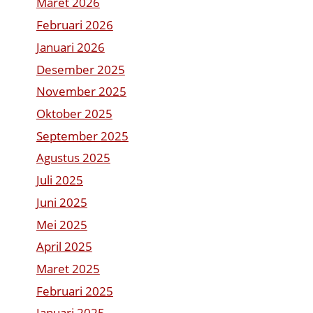
Maret 2026
Februari 2026
Januari 2026
Desember 2025
November 2025
Oktober 2025
September 2025
Agustus 2025
Juli 2025
Juni 2025
Mei 2025
April 2025
Maret 2025
Februari 2025
Januari 2025