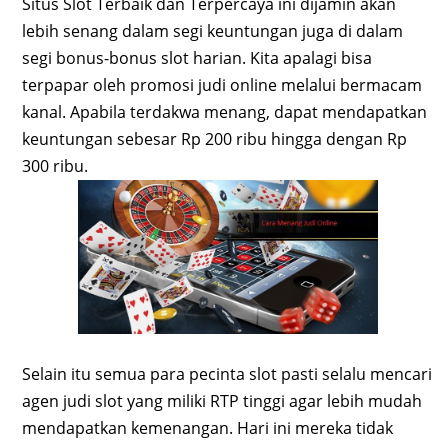
Situs Slot Terbaik dan Terpercaya ini dijamin akan
lebih senang dalam segi keuntungan juga di dalam
segi bonus-bonus slot harian. Kita apalagi bisa
terpapar oleh promosi judi online melalui bermacam
kanal. Apabila terdakwa menang, dapat mendapatkan
keuntungan sebesar Rp 200 ribu hingga dengan Rp
300 ribu.
Selain itu semua para pecinta slot pasti selalu mencari
agen judi slot yang miliki RTP tinggi agar lebih mudah
mendapatkan kemenangan. Hari ini mereka tidak