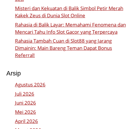
Misteri dan Kekuatan di Balik Simbol Petir Merah
Kakek Zeus di Dunia Slot Online
Rahasia di Balik Layar: Memahami Fenomena dan
Mencari Tahu Info Slot Gacor yang Terpercaya
Rahasia Tambah Cuan di Slot88 yang Jarang
Dimainin: Main Bareng Teman Dapat Bonus
Referral!
Arsip
Agustus 2026
Juli 2026
Juni 2026
Mei 2026
April 2026