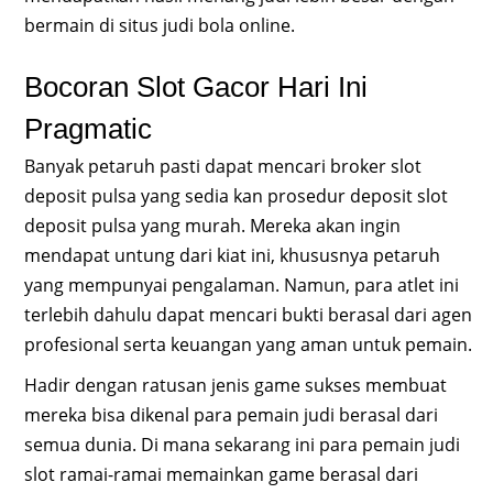
bermain di situs judi bola online.
Bocoran Slot Gacor Hari Ini
Pragmatic
Banyak petaruh pasti dapat mencari broker slot
deposit pulsa yang sedia kan prosedur deposit slot
deposit pulsa yang murah. Mereka akan ingin
mendapat untung dari kiat ini, khususnya petaruh
yang mempunyai pengalaman. Namun, para atlet ini
terlebih dahulu dapat mencari bukti berasal dari agen
profesional serta keuangan yang aman untuk pemain.
Hadir dengan ratusan jenis game sukses membuat
mereka bisa dikenal para pemain judi berasal dari
semua dunia. Di mana sekarang ini para pemain judi
slot ramai-ramai memainkan game berasal dari