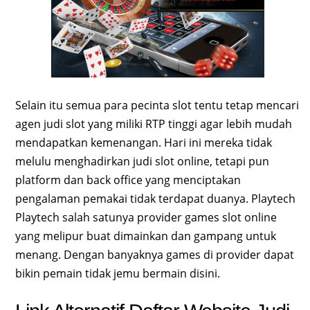
Selain itu semua para pecinta slot tentu tetap mencari
agen judi slot yang miliki RTP tinggi agar lebih mudah
mendapatkan kemenangan. Hari ini mereka tidak
melulu menghadirkan judi slot online, tetapi pun
platform dan back office yang menciptakan
pengalaman pemakai tidak terdapat duanya. Playtech
Playtech salah satunya provider games slot online
yang melipur buat dimainkan dan gampang untuk
menang. Dengan banyaknya games di provider dapat
bikin pemain tidak jemu bermain disini.