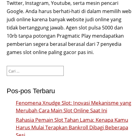
Twitter, Instagram, Youtube, serta mesin pencari
Google. Anda harus berhati-hati di dalam memilih web
judi online karena banyak website judi online yang
tidak bertanggung jawab. Agen slot pulsa 5000 dan
10rb tanpa potongan Pragmatic Play mendapatkan
pemberian segera berasal berasal dari 7 penyedia
games slot online paling gacor pas ini.
Cari
untuk:
Pos-pos Terbaru
Fenomena Xnudge Slot: Inovasi Mekanisme yang
Merubah Cara Main Slot Online Saat Ini
Rahasia Pemain Slot Tahan Lama: Kenapa Kamu
Harus Mulai Terapkan Bankroll Dibagi Beberapa
Sesi