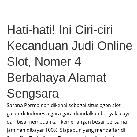
Hati-hati! Ini Ciri-ciri
Kecanduan Judi Online
Slot, Nomer 4
Berbahaya Alamat
Sengsara
Sarana Permainan dikenal sebagai situs agen slot
gacor di Indonesia gara-gara diandalkan banyak player
dan bisa membuahkan kemenangan besar bersama
jaminan dibayar 100%. Siapapun yang mendaftar di