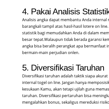
4. Pakai Analisis Statisti
Analisis angka dapat membantu Anda internal m
barangkali tampil atas hasil-hasil lotere on lin
statistik bagi memudahkan Anda di dalam mem
besar tepat.Walaupun tidak berada garansi ke
angka bisa beralih perangkat apa bermanfaat 
bermain-main perjudian onlen.
5. Diversifikasi Taruhan
Diversifikasi taruhan adalah taktik siapa akur
internal togel on line. Jangan hanya memposisik
kesukaan Kamu, akan tetapi ujilah guna memas
taruhan. Diversifikasi pertaruhan bisa mening
mengalahkan bonus, sekaligus mereduksi risik