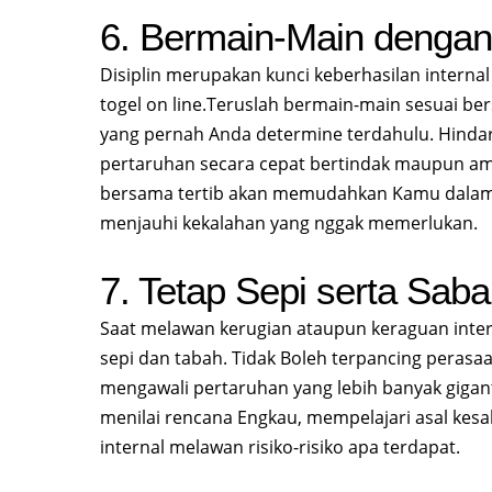
6. Bermain-Main dengan 
Disiplin merupakan kunci keberhasilan interna
togel on line.Teruslah bermain-main sesuai be
yang pernah Anda determine terdahulu. Hindar
pertaruhan secara cepat bertindak maupun am
bersama tertib akan memudahkan Kamu dala
menjauhi kekalahan yang nggak memerlukan.
7. Tetap Sepi serta Saba
Saat melawan kerugian ataupun keraguan interna
sepi dan tabah. Tidak Boleh terpancing perasa
mengawali pertaruhan yang lebih banyak giga
menilai rencana Engkau, mempelajari asal kesal
internal melawan risiko-risiko apa terdapat.