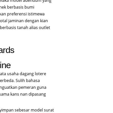
belaka model adendum yang
nek berbasis bumi
kan preferensi istimewa
otal jaminan dengan kian
erbasis tanah alias outlet
ards
ine
rata usaha dagang lotere
erbeda. Sulih bahasa
menguatkan pemeran guna
sama kans nan dipasang
enyimpan sebesar model surat