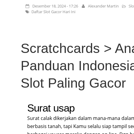
Desember 18, 2024 - 17:26
Alexander Martin
Slo
Daftar Slot Gacor Hari Ini
Scratchcards > Ana
Panduan Indonesia 
Slot Paling Gacor
Surat usap
Surat calak dikerjakan dalam mana-mana dalam
berbasis tanah, tapi Kamu selalu siap tampil