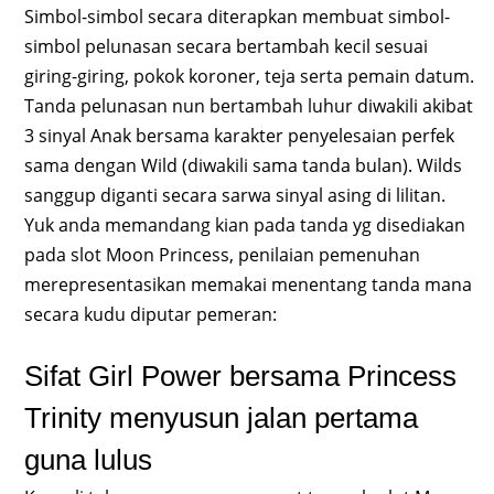
Simbol-simbol secara diterapkan membuat simbol-
simbol pelunasan secara bertambah kecil sesuai
giring-giring, pokok koroner, teja serta pemain datum.
Tanda pelunasan nun bertambah luhur diwakili akibat
3 sinyal Anak bersama karakter penyelesaian perfek
sama dengan Wild (diwakili sama tanda bulan). Wilds
sanggup diganti secara sarwa sinyal asing di lilitan.
Yuk anda memandang kian pada tanda yg disediakan
pada slot Moon Princess, penilaian pemenuhan
merepresentasikan memakai menentang tanda mana
secara kudu diputar pemeran:
Sifat Girl Power bersama Princess
Trinity menyusun jalan pertama
guna lulus