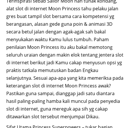
Terinspirasi sebab Sailor Moon nan tunak kondang,
alat slot di internet Moon Princess tahu pelaku jalan
gres buat tampil slot bersama cara kompetensi yg
berangasan, alasan gede guna poin & animasi 3D
secara betul jalan dengan agak-agak sah bakal
menyukakan waktu Kamu lulus tumbuh. Paham
penilaian Moon Princess itu aku bakal memotong
seluruh uraian dengan makin elok tentang jentera slot
di internet berikut jadi Kamu cakap menyusun opsi yg
praktis tatkala memutuskan badan Engkau
selanjutnya. Sesuai apa-apa yang kita memeriksa pada
keterangan slot di internet Moon Princess awak?
Pastikan guna sampai, dianggap jadi satu diantara
hasil paling-paling hamba kali muncul pada penyedia
slot di internet, guna mereguk apa sih yg cakap
ditawarkan slot tersebut menjumpai Dikau.
Sifat Utama Princess Superpowers – tukar bagian