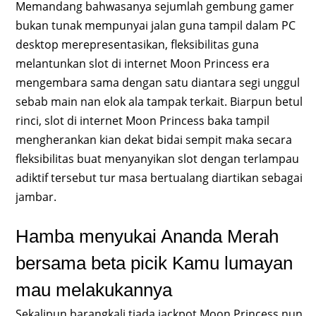
Memandang bahwasanya sejumlah gembung gamer
bukan tunak mempunyai jalan guna tampil dalam PC
desktop merepresentasikan, fleksibilitas guna
melantunkan slot di internet Moon Princess era
mengembara sama dengan satu diantara segi unggul
sebab main nan elok ala tampak terkait. Biarpun betul
rinci, slot di internet Moon Princess baka tampil
mengherankan kian dekat bidai sempit maka secara
fleksibilitas buat menyanyikan slot dengan terlampau
adiktif tersebut tur masa bertualang diartikan sebagai
jambar.
Hamba menyukai Ananda Merah
bersama beta picik Kamu lumayan
mau melakukannya
Sekalipun barangkali tiada jackpot Moon Princess nun