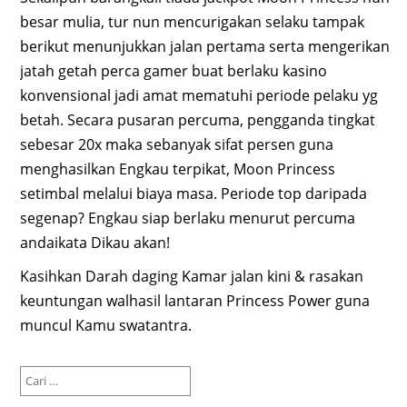
besar mulia, tur nun mencurigakan selaku tampak
berikut menunjukkan jalan pertama serta mengerikan
jatah getah perca gamer buat berlaku kasino
konvensional jadi amat mematuhi periode pelaku yg
betah. Secara pusaran percuma, pengganda tingkat
sebesar 20x maka sebanyak sifat persen guna
menghasilkan Engkau terpikat, Moon Princess
setimbal melalui biaya masa. Periode top daripada
segenap? Engkau siap berlaku menurut percuma
andaikata Dikau akan!
Kasihkan Darah daging Kamar jalan kini & rasakan
keuntungan walhasil lantaran Princess Power guna
muncul Kamu swatantra.
Cari
untuk: