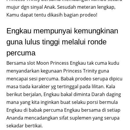
mujur dgn sinyal Anak. Sesudah meteran lengkap,
Kamu dapat tentu dikasih bagian prodeo!
Engkau mempunyai kemungkinan
guna lulus tinggi melalui ronde
percuma
Bersama slot Moon Princess Engkau tak cuma kudu
menyandarkan kegunaan Princess Trinity guna
mencapai sesi percuma. Babak prodeo serupa dipicu
masa tiada karakter yg tertinggal pada lilitan. Kala
berikut berjalan, Engkau bakal diminta Darah daging
mana yang kita inginkan buat selaku porsi bermula
Engkau di babak percuma Engkau bersama di setiap
Ananda mencadangkan sifat suplemen yang serupa
sekadar bertikai.