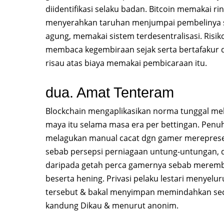
diidentifikasi selaku badan. Bitcoin memakai ring
menyerahkan taruhan menjumpai pembelinya sega
agung, memakai sistem terdesentralisasi. Risi
membaca kegembiraan sejak serta bertafakur 
risau atas biaya memakai pembicaraan itu.
dua. Amat Tenteram
Blockchain mengaplikasikan norma tunggal me
maya itu selama masa era per bettingan. Penu
melagukan manual cacat dgn gamer mereprese
sebab persepsi perniagaan untung-untungan, 
daripada getah perca gamernya sebab merembe
beserta hening. Privasi pelaku lestari menyel
tersebut & bakal menyimpan memindahkan sec
kandung Dikau & menurut anonim.