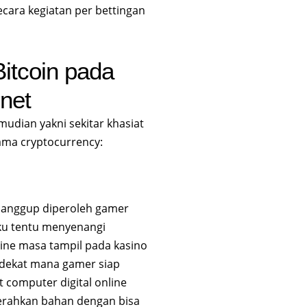
ecara kegiatan per bettingan
tcoin pada
rnet
udian yakni sekitar khasiat
ama cryptocurrency:
 sanggup diperoleh gamer
aku tentu menyenangi
line masa tampil pada kasino
, dekat mana gamer siap
 computer digital online
rahkan bahan dengan bisa