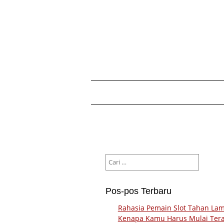
Cari
untuk:
Pos-pos Terbaru
Rahasia Pemain Slot Tahan Lam
Kenapa Kamu Harus Mulai Ter