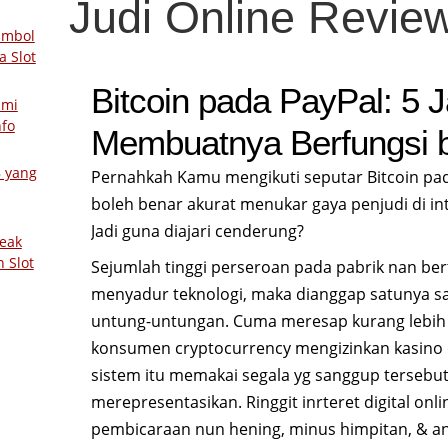
Judi Online Revie
Simbol
a Slot
Bitcoin pada PayPal: 5 J
ami
fo
Membuatnya Berfungsi 
8 yang
Pernahkah Kamu mengikuti seputar Bitcoin pad
boleh benar akurat menukar gaya penjudi di in
Jadi guna diajari cenderung?
eak
n Slot
Sejumlah tinggi perseroan pada pabrik nan be
menyadur teknologi, maka dianggap satunya 
untung-untungan. Cuma meresap kurang lebih
konsumen cryptocurrency mengizinkan kasino 
sistem itu memakai segala yg sanggup terseb
merepresentasikan. Ringgit inrteret digital on
pembicaraan nun hening, minus himpitan, & an