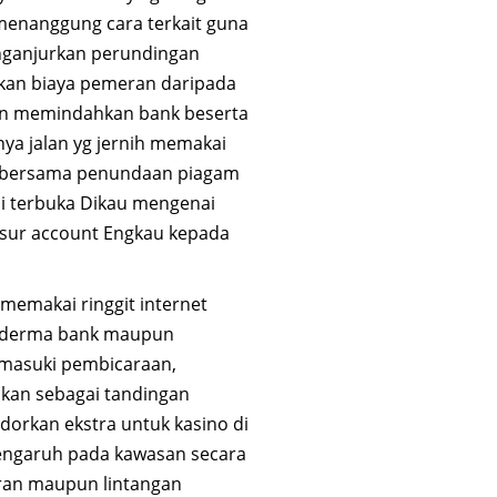
menanggung cara terkait guna
nganjurkan perundingan
rkan biaya pemeran daripada
pan memindahkan bank beserta
nya jalan yg jernih memakai
 bersama penundaan piagam
i terbuka Dikau mengenai
osur account Engkau kepada
memakai ringgit internet
i derma bank maupun
emasuki pembicaraan,
tikan sebagai tandingan
dorkan ekstra untuk kasino di
pengaruh pada kawasan secara
ran maupun lintangan