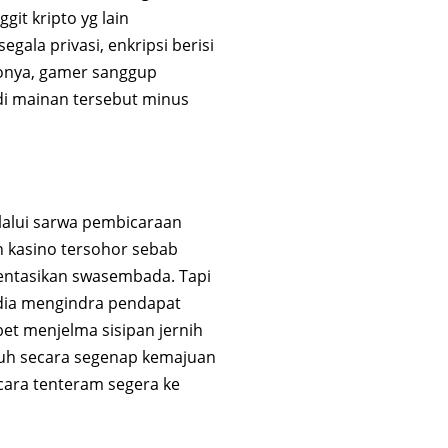
git kripto yg lain
la privasi, enkripsi berisi
konya, gamer sanggup
di mainan tersebut minus
lalui sarwa pembicaraan
h kasino tersohor sebab
ntasikan swasembada. Tapi
dia mengindra pendapat
t menjelma sisipan jernih
uruh secara segenap kemajuan
ara tenteram segera ke