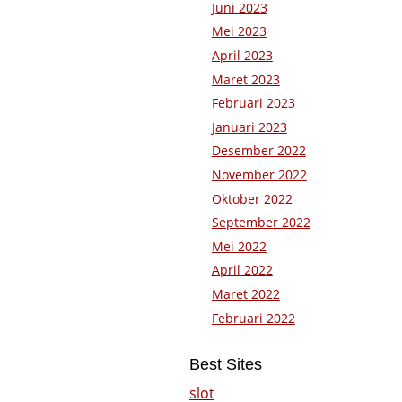
Juni 2023
Mei 2023
April 2023
Maret 2023
Februari 2023
Januari 2023
Desember 2022
November 2022
Oktober 2022
September 2022
Mei 2022
April 2022
Maret 2022
Februari 2022
Best Sites
slot