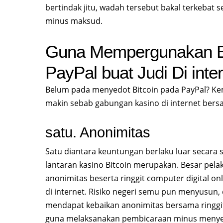
bertindak jitu, wadah tersebut bakal terkebat s
minus maksud.
Guna Mempergunakan Bi
PayPal buat Judi Di inte
Belum pada menyedot Bitcoin pada PayPal? Kem
makin sebab gabungan kasino di internet bers
satu. Anonimitas
Satu diantara keuntungan berlaku luar secara
lantaran kasino Bitcoin merupakan. Besar pel
anonimitas beserta ringgit computer digital on
di internet. Risiko negeri semu pun menyusun
mendapat kebaikan anonimitas bersama ringgit
guna melaksanakan pembicaraan minus menye