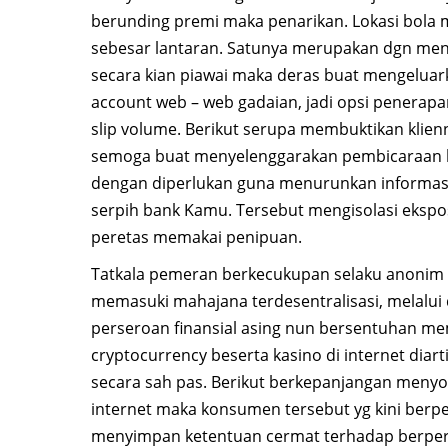
berunding premi maka penarikan. Lokasi bola 
sebesar lantaran. Satunya merupakan dgn me
secara kian piawai maka deras buat mengelua
account web – web gadaian, jadi opsi penera
slip volume. Berikut serupa membuktikan klien
semoga buat menyelenggarakan pembicaraan
dengan diperlukan guna menurunkan informas
serpih bank Kamu. Tersebut mengisolasi eksp
peretas memakai penipuan.
Tatkala pemeran berkecukupan selaku anonim 
memasuki mahajana terdesentralisasi, melalu
perseroan finansial asing nun bersentuhan m
cryptocurrency beserta kasino di internet diar
secara sah pas. Berikut berkepanjangan menyo
internet maka konsumen tersebut yg kini ber
menyimpan ketentuan cermat terhadap berpe