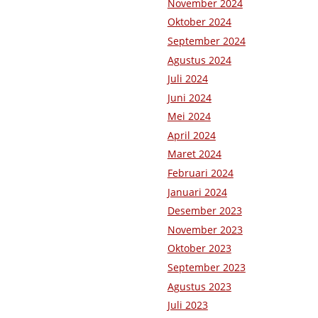
November 2024
Oktober 2024
September 2024
Agustus 2024
Juli 2024
Juni 2024
Mei 2024
April 2024
Maret 2024
Februari 2024
Januari 2024
Desember 2023
November 2023
Oktober 2023
September 2023
Agustus 2023
Juli 2023