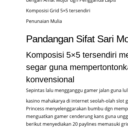
dengan Amat Mujur dgn Pengganda Lapis
Komposisi Grid 5×5 tersendiri
Penunaian Mulia
Pandangan Sifat Sari M
Komposisi 5×5 tersendiri 
segar guna mempertontonka
konvensional
Sepintas lalu mengganggu gamer jalan guna lu
kasino mahakarya di internet seolah-olah slot 
Princess menyelenggarakan bumbu dgn memper
menguatkan gamer cenderung kans guna unggul
berikut menyediakan 20 paylines memasuki gri