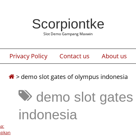
Scorpiontke
Slot Demo Gampang Maxwin
Privacy Policy
Contact us
About us
>
demo slot gates of olympus indonesia
demo slot gates
indonesia
a:
apkan