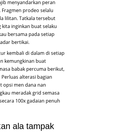
ajib menyandarkan peran
. Fragmen prodeo selalu
 lilitan. Tatkala tersebut
kita inginkan buat selaku
kau bersama pada setiap
dar bertikai.
r kembali di dalam di setiap
an kemungkinan buat
asa babak percuma berikut,
Perluas alterasi bagian
t opsi men dana nan
ngkau meradak grid semasa
 secara 100x gadaian penuh
an ala tampak