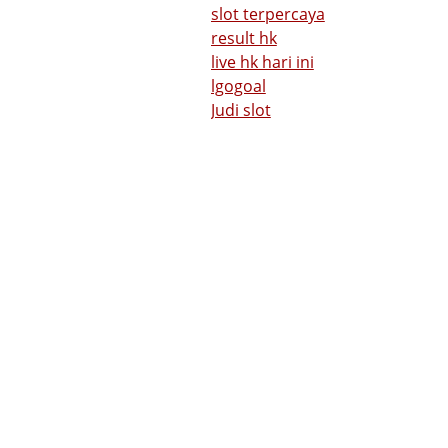
slot terpercaya
result hk
live hk hari ini
lgogoal
Judi slot