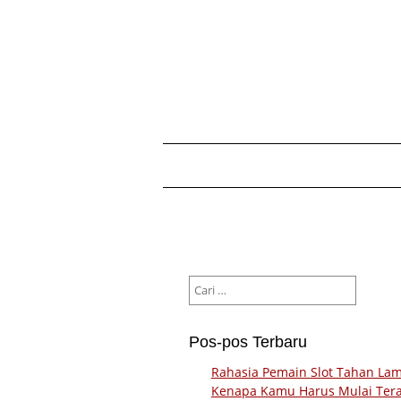
Cari
untuk:
Pos-pos Terbaru
Rahasia Pemain Slot Tahan Lam
Kenapa Kamu Harus Mulai Ter