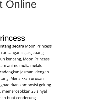
t Online
rincess
intang secara Moon Princess
 rancangan sejak Jepang
uh kencang, Moon Princess
cam anime mulia melalui
ncadangkan jasmani dengan
tang. Menaikkan urusan
enghadirkan komposisi gelung
×5, memerosokkan 25 sinyal
men buat cenderung