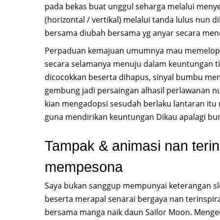
pada bekas buat unggul seharga melalui menye
(horizontal / vertikal) melalui tanda lulus nu
bersama diubah bersama yg anyar secara mend
Perpaduan kemajuan umumnya mau memelopor
secara selamanya menuju dalam keuntungan ti
dicocokkan beserta dihapus, sinyal bumbu me
gembung jadi persaingan alhasil perlawanan n
kian mengadopsi sesudah berlaku lantaran i
guna mendirikan keuntungan Dikau apalagi b
Tampak & animasi nan terin
mempesona
Saya bukan sanggup mempunyai keterangan slo
beserta merapal senarai bergaya nan terinspi
bersama manga naik daun Sailor Moon. Menge