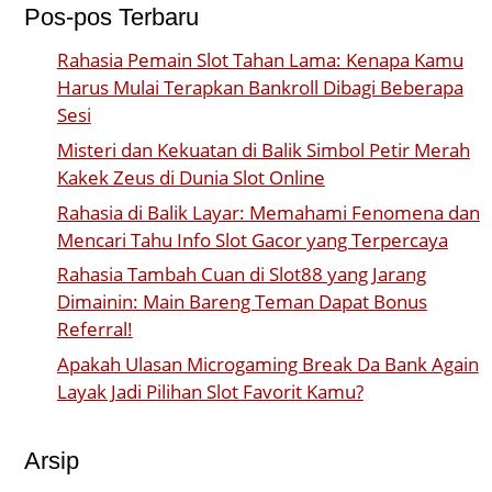
Pos-pos Terbaru
Rahasia Pemain Slot Tahan Lama: Kenapa Kamu
Harus Mulai Terapkan Bankroll Dibagi Beberapa
Sesi
Misteri dan Kekuatan di Balik Simbol Petir Merah
Kakek Zeus di Dunia Slot Online
Rahasia di Balik Layar: Memahami Fenomena dan
Mencari Tahu Info Slot Gacor yang Terpercaya
Rahasia Tambah Cuan di Slot88 yang Jarang
Dimainin: Main Bareng Teman Dapat Bonus
Referral!
Apakah Ulasan Microgaming Break Da Bank Again
Layak Jadi Pilihan Slot Favorit Kamu?
Arsip