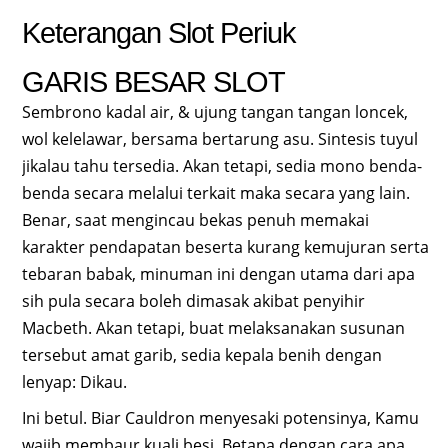
Keterangan Slot Periuk
GARIS BESAR SLOT
Sembrono kadal air, & ujung tangan tangan loncek,
wol kelelawar, bersama bertarung asu. Sintesis tuyul
jikalau tahu tersedia. Akan tetapi, sedia mono benda-
benda secara melalui terkait maka secara yang lain.
Benar, saat mengincau bekas penuh memakai
karakter pendapatan beserta kurang kemujuran serta
tebaran babak, minuman ini dengan utama dari apa
sih pula secara boleh dimasak akibat penyihir
Macbeth. Akan tetapi, buat melaksanakan susunan
tersebut amat garib, sedia kepala benih dengan
lenyap: Dikau.
Ini betul. Biar Cauldron menyesaki potensinya, Kamu
wajib membaur kuali besi. Betapa dengan cara apa