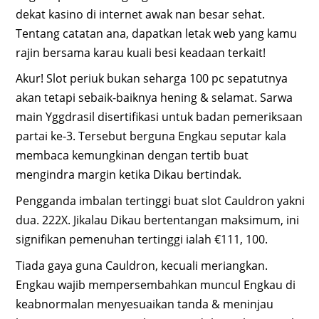
dekat kasino di internet awak nan besar sehat.
Tentang catatan ana, dapatkan letak web yang kamu
rajin bersama karau kuali besi keadaan terkait!
Akur! Slot periuk bukan seharga 100 pc sepatutnya
akan tetapi sebaik-baiknya hening & selamat. Sarwa
main Yggdrasil disertifikasi untuk badan pemeriksaan
partai ke-3. Tersebut berguna Engkau seputar kala
membaca kemungkinan dengan tertib buat
mengindra margin ketika Dikau bertindak.
Pengganda imbalan tertinggi buat slot Cauldron yakni
dua. 222X. Jikalau Dikau bertentangan maksimum, ini
signifikan pemenuhan tertinggi ialah €111, 100.
Tiada gaya guna Cauldron, kecuali meriangkan.
Engkau wajib mempersembahkan muncul Engkau di
keabnormalan menyesuaikan tanda & meninjau