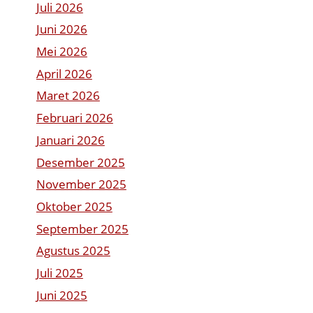
Juli 2026
Juni 2026
Mei 2026
April 2026
Maret 2026
Februari 2026
Januari 2026
Desember 2025
November 2025
Oktober 2025
September 2025
Agustus 2025
Juli 2025
Juni 2025