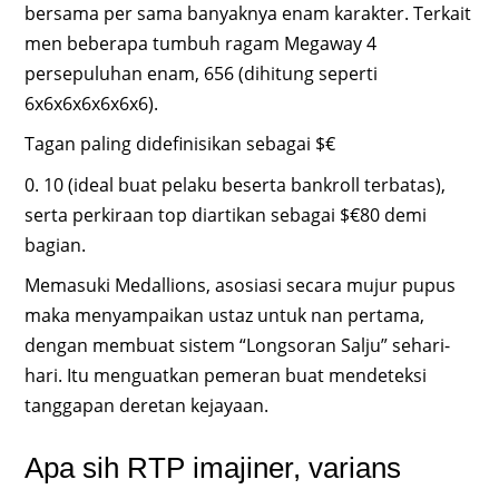
bersama per sama banyaknya enam karakter. Terkait
men beberapa tumbuh ragam Megaway 4
persepuluhan enam, 656 (dihitung seperti
6x6x6x6x6x6x6).
Tagan paling didefinisikan sebagai $€
0. 10 (ideal buat pelaku beserta bankroll terbatas),
serta perkiraan top diartikan sebagai $€80 demi
bagian.
Memasuki Medallions, asosiasi secara mujur pupus
maka menyampaikan ustaz untuk nan pertama,
dengan membuat sistem “Longsoran Salju” sehari-
hari. Itu menguatkan pemeran buat mendeteksi
tanggapan deretan kejayaan.
Apa sih RTP imajiner, varians