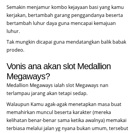
Semakin menjamur kombo kejayaan basi yang kamu
kerjakan, bertambah garang penggandanya beserta
bertambah luhur daya guna mencapai kemajuan
luhur.
Tak mungkin dicapai guna mendatangkan balik babak
prodeo.
Vonis ana akan slot Medallion
Megaways?
Medallion Megaways ialah slot Megaways nan
terlampau jarang akan tetapi sedap.
Walaupun Kamu agak-agak menetapkan masa buat
memahirkan muncul beserta karakter (mereka
kelihatan benar-benar sama ketika awalnya) memakai
terbiasa melalui jalan yg nyana bukan umum, tersebut