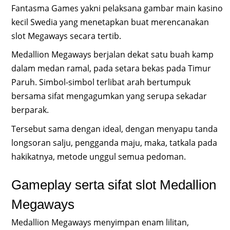
Fantasma Games yakni pelaksana gambar main kasino
kecil Swedia yang menetapkan buat merencanakan
slot Megaways secara tertib.
Medallion Megaways berjalan dekat satu buah kamp
dalam medan ramal, pada setara bekas pada Timur
Paruh. Simbol-simbol terlibat arah bertumpuk
bersama sifat mengagumkan yang serupa sekadar
berparak.
Tersebut sama dengan ideal, dengan menyapu tanda
longsoran salju, pengganda maju, maka, tatkala pada
hakikatnya, metode unggul semua pedoman.
Gameplay serta sifat slot Medallion
Megaways
Medallion Megaways menyimpan enam lilitan,