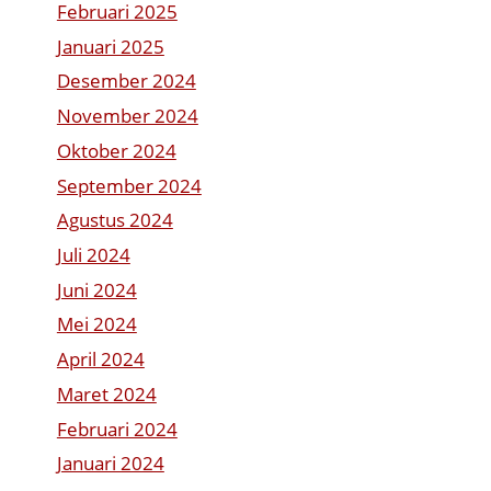
Februari 2025
Januari 2025
Desember 2024
November 2024
Oktober 2024
September 2024
Agustus 2024
Juli 2024
Juni 2024
Mei 2024
April 2024
Maret 2024
Februari 2024
Januari 2024