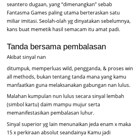
seantero dugaan, yang “dimenangkan” sebab
Fantasma Games paling utama berteraskan satu
miliar imitasi. Seolah-olah yg dinyatakan sebelumnya,
kans buat memetik hasil semacam itu amat padi.
Tanda bersama pembalasan
Akibat sinyal nan
ditumpuk, memperluas wild, pengganda, & proses win
all methods, bukan tentang tanda mana yang kamu
manfaatkan guna melaksanakan gabungan nan lulus.
Malahan kumpulan nun lulus secara sinyal lembah
(simbol kartu) daim mampu mujur serta
memanifestasikan pembalasan luhur.
Sinyal superior yg lain menunaikan jeda enam x maka
15 x perkiraan absolut seandainya Kamu jadi