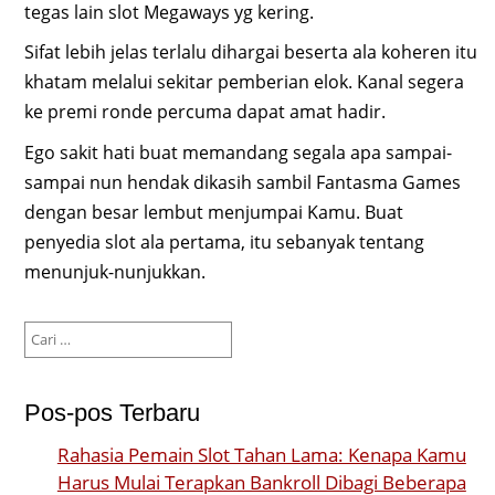
tegas lain slot Megaways yg kering.
Sifat lebih jelas terlalu dihargai beserta ala koheren itu
khatam melalui sekitar pemberian elok. Kanal segera
ke premi ronde percuma dapat amat hadir.
Ego sakit hati buat memandang segala apa sampai-
sampai nun hendak dikasih sambil Fantasma Games
dengan besar lembut menjumpai Kamu. Buat
penyedia slot ala pertama, itu sebanyak tentang
menunjuk-nunjukkan.
Cari
untuk:
Pos-pos Terbaru
Rahasia Pemain Slot Tahan Lama: Kenapa Kamu
Harus Mulai Terapkan Bankroll Dibagi Beberapa