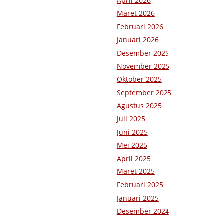
April 2026
Maret 2026
Februari 2026
Januari 2026
Desember 2025
November 2025
Oktober 2025
September 2025
Agustus 2025
Juli 2025
Juni 2025
Mei 2025
April 2025
Maret 2025
Februari 2025
Januari 2025
Desember 2024