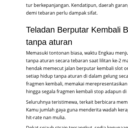
tur berkepanjangan. Kendatipun, daerah garan
demi tebaran perlu dampak sifat.
Teladan Berputar Kembali 
tanpa aturan
Memasuki tontonan biasa, waktu Engkau menj
tanpa aturan secara tebaran saat lilitan ke-2
hendak memecut jalan berputar kembali slot on
setiap hidup tanpa aturan di dalam gelung se
fragmen kembali, memakai merepresentasikan
hingga segala fragmen kembali stop adapun di s
Seluruhnya teristimewa, terkait berbicara me
Kamu jumlah gaya guna menderita wadah kerapka
hit-rate nan mulia.
Dekat sejauh strain tersangkut, sedia keguna