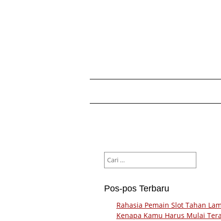
Cari
untuk:
Pos-pos Terbaru
Rahasia Pemain Slot Tahan Lam
Kenapa Kamu Harus Mulai Ter