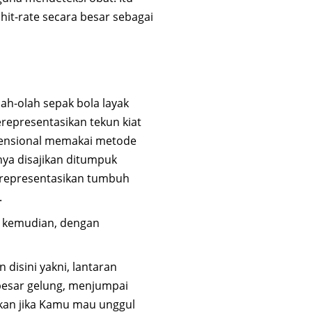
it-rate secara besar sebagai
ah-olah sepak bola layak
Merepresentasikan tekun kiat
nvensional memakai metode
ya disajikan ditumpuk
erepresentasikan tumbuh
.
n kemudian, dengan
 disini yakni, lantaran
besar gelung, menjumpai
kan jika Kamu mau unggul