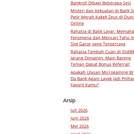
Bankroll Dibagi Beberapa Sesi
Misteri dan Kekuatan di Balik 
Petir Merah Kakek Zeus di Duni
Online
Rahasia di Balik Layar: Memah
Fenomena dan Mencari Tahu In
Slot Gacor yang Terpercaya
Rahasia Tambah Cuan di Slot8
Jarang Dimainin: Main Bareng
Teman Dapat Bonus Referral!
Apakah Ulasan Microgaming Br
Da Bank Again Layak Jadi Piliha
Favorit Kamu?
Arsip
Juli 2026
Juni 2026
Mei 2026