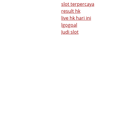
slot terpercaya
result hk
live hk hari ini
lgogoal
Judi slot