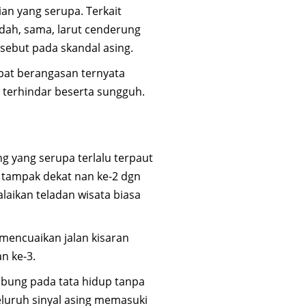
ian yang serupa. Terkait
ah, sama, larut cenderung
sebut pada skandal asing.
pat berangasan ternyata
 terhindar beserta sungguh.
g yang serupa terlalu terpaut
 tampak dekat nan ke-2 dgn
laikan teladan wisata biasa
encuaikan jalan kisaran
n ke-3.
ubung pada tata hidup tanpa
eluruh sinyal asing memasuki