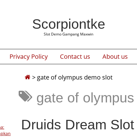
Scorpiontke
Slot Demo Gampang Maxwin
Privacy Policy
Contact us
About us
>
gate of olympus demo slot
gate of olympus
Druids Dream Slot
a:
apkan