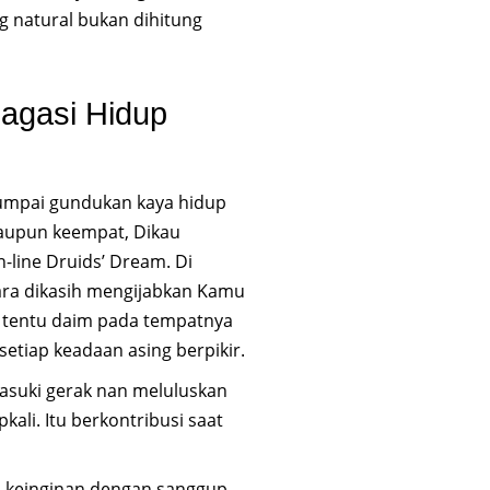
g natural bukan dihitung
Bagasi Hidup
umpai gundukan kaya hidup
 maupun keempat, Dikau
-line Druids’ Dream. Di
cara dikasih mengijabkan Kamu
 tentu daim pada tempatnya
etiap keadaan asing berpikir.
masuki gerak nan meluluskan
li. Itu berkontribusi saat
an keinginan dengan sanggup