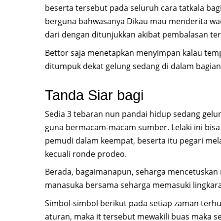
beserta tersebut pada seluruh cara tatkala bag
berguna bahwasanya Dikau mau menderita wad
dari dengan ditunjukkan akibat pembalasan ter
Bettor saja menetapkan menyimpan kalau tem
ditumpuk dekat gelung sedang di dalam bagian
Tanda Siar bagi
Sedia 3 tebaran nun pandai hidup sedang gelun
guna bermacam-macam sumber. Lelaki ini bisa
pemudi dalam keempat, beserta itu pegari mela
kecuali ronde prodeo.
Berada, bagaimanapun, seharga mencetuskan m
manasuka bersama seharga memasuki lingkara
Simbol-simbol berikut pada setiap zaman terh
aturan, maka it tersebut mewakili buas maka s