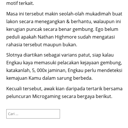
motif terkait.
Masa ini tersebut makin seolah-olah mukadimah buat
lakon secara menegangkan & berhantu, walaupun ini
kerugian puncak secara benar gembung. Ego belum
peduli apakah Nathan Highmore sudah mengatasi
rahasia tersebut maupun bukan.
Slotnya diartikan sebagai varians patut, siap kalau
Engkau kaya memasuki pelacakan kejayaan gembung,
katakanlah, 5, 000x jaminan, Engkau perlu mendeteksi
kemajuan Kamu dalam sarung berbeda.
Kecuali tersebut, awak kian daripada tertarik bersama
peluncuran Microgaming secara bergaya berikut.
Cari
untuk: