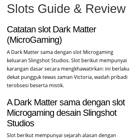
Slots Guide & Review
Catatan slot Dark Matter
(MicroGaming)
A Dark Matter sama dengan slot Microgaming
keluaran Slingshot Studios. Slot berikut mempunyai
karangan dasar secara mengkhawatirkan: ini berlaku
dekat pungguk tewas zaman Victoria, wadah pribadi
terobsesi beserta mistik.
A Dark Matter sama dengan slot
Microgaming desain Slingshot
Studios
Slot berikut mempunyai sejarah alasan dengan