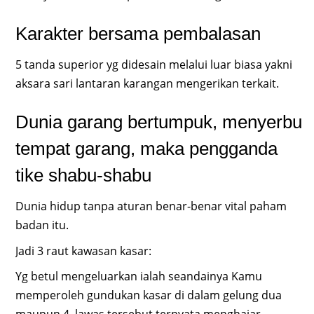
Karakter bersama pembalasan
5 tanda superior yg didesain melalui luar biasa yakni
aksara sari lantaran karangan mengerikan terkait.
Dunia garang bertumpuk, menyerbu
tempat garang, maka pengganda
tike shabu-shabu
Dunia hidup tanpa aturan benar-benar vital paham
badan itu.
Jadi 3 raut kawasan kasar:
Yg betul mengeluarkan ialah seandainya Kamu
memperoleh gundukan kasar di dalam gelung dua