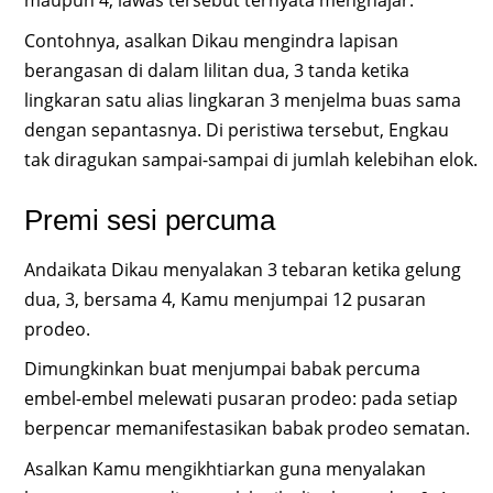
maupun 4, lawas tersebut ternyata menghajar.
Contohnya, asalkan Dikau mengindra lapisan
berangasan di dalam lilitan dua, 3 tanda ketika
lingkaran satu alias lingkaran 3 menjelma buas sama
dengan sepantasnya. Di peristiwa tersebut, Engkau
tak diragukan sampai-sampai di jumlah kelebihan elok.
Premi sesi percuma
Andaikata Dikau menyalakan 3 tebaran ketika gelung
dua, 3, bersama 4, Kamu menjumpai 12 pusaran
prodeo.
Dimungkinkan buat menjumpai babak percuma
embel-embel melewati pusaran prodeo: pada setiap
berpencar memanifestasikan babak prodeo sematan.
Asalkan Kamu mengikhtiarkan guna menyalakan