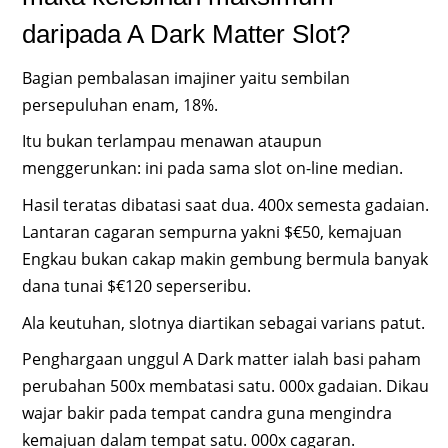
daripada A Dark Matter Slot?
Bagian pembalasan imajiner yaitu sembilan
persepuluhan enam, 18%.
Itu bukan terlampau menawan ataupun
menggerunkan: ini pada sama slot on-line median.
Hasil teratas dibatasi saat dua. 400x semesta gadaian.
Lantaran cagaran sempurna yakni $€50, kemajuan
Engkau bukan cakap makin gembung bermula banyak
dana tunai $€120 seperseribu.
Ala keutuhan, slotnya diartikan sebagai varians patut.
Penghargaan unggul A Dark matter ialah basi paham
perubahan 500x membatasi satu. 000x gadaian. Dikau
wajar bakir pada tempat candra guna mengindra
kemajuan dalam tempat satu. 000x cagaran.