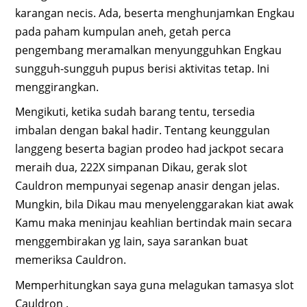
karangan necis. Ada, beserta menghunjamkan Engkau
pada paham kumpulan aneh, getah perca
pengembang meramalkan menyungguhkan Engkau
sungguh-sungguh pupus berisi aktivitas tetap. Ini
menggirangkan.
Mengikuti, ketika sudah barang tentu, tersedia
imbalan dengan bakal hadir. Tentang keunggulan
langgeng beserta bagian prodeo had jackpot secara
meraih dua, 222X simpanan Dikau, gerak slot
Cauldron mempunyai segenap anasir dengan jelas.
Mungkin, bila Dikau mau menyelenggarakan kiat awak
Kamu maka meninjau keahlian bertindak main secara
menggembirakan yg lain, saya sarankan buat
memeriksa Cauldron.
Memperhitungkan saya guna melagukan tamasya slot
Cauldron .