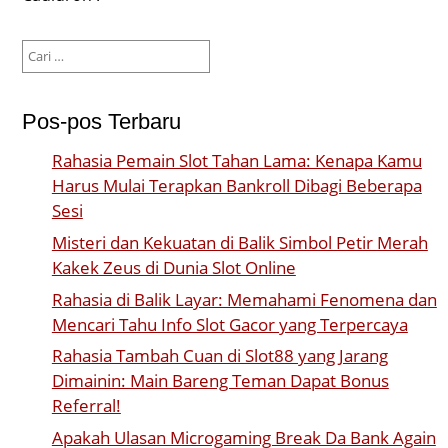
Cari
untuk:
Pos-pos Terbaru
Rahasia Pemain Slot Tahan Lama: Kenapa Kamu
Harus Mulai Terapkan Bankroll Dibagi Beberapa
Sesi
Misteri dan Kekuatan di Balik Simbol Petir Merah
Kakek Zeus di Dunia Slot Online
Rahasia di Balik Layar: Memahami Fenomena dan
Mencari Tahu Info Slot Gacor yang Terpercaya
Rahasia Tambah Cuan di Slot88 yang Jarang
Dimainin: Main Bareng Teman Dapat Bonus
Referral!
Apakah Ulasan Microgaming Break Da Bank Again