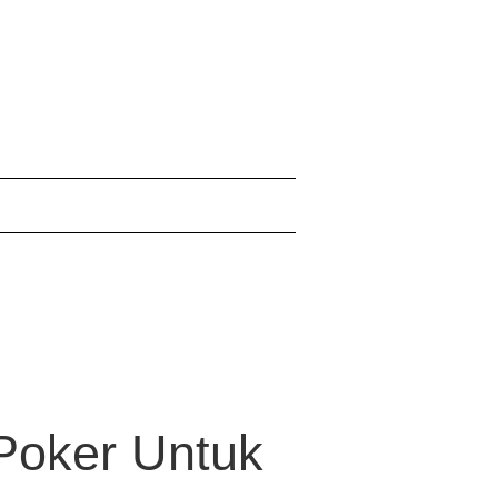
Poker Untuk