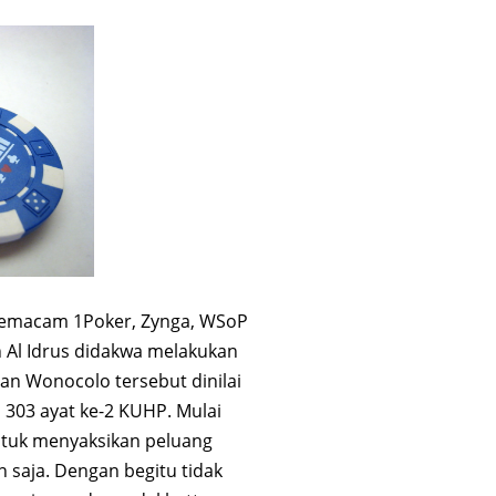
m semacam 1Poker, Zynga, WSoP
n Al Idrus didakwa melakukan
lan Wonocolo tersebut dinilai
 303 ayat ke-2 KUHP. Mulai
untuk menyaksikan peluang
saja. Dengan begitu tidak