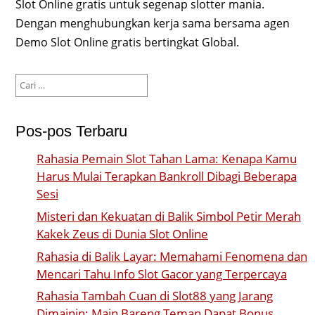
Slot Online gratis untuk segenap slotter mania.
Dengan menghubungkan kerja sama bersama agen
Demo Slot Online gratis bertingkat Global.
Cari
untuk:
Pos-pos Terbaru
Rahasia Pemain Slot Tahan Lama: Kenapa Kamu
Harus Mulai Terapkan Bankroll Dibagi Beberapa
Sesi
Misteri dan Kekuatan di Balik Simbol Petir Merah
Kakek Zeus di Dunia Slot Online
Rahasia di Balik Layar: Memahami Fenomena dan
Mencari Tahu Info Slot Gacor yang Terpercaya
Rahasia Tambah Cuan di Slot88 yang Jarang
Dimainin: Main Bareng Teman Dapat Bonus