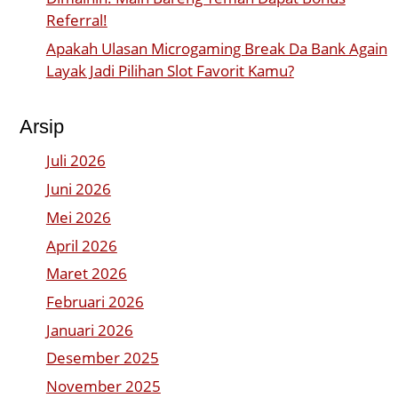
Referral!
Apakah Ulasan Microgaming Break Da Bank Again
Layak Jadi Pilihan Slot Favorit Kamu?
Arsip
Juli 2026
Juni 2026
Mei 2026
April 2026
Maret 2026
Februari 2026
Januari 2026
Desember 2025
November 2025