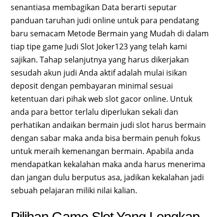
senantiasa membagikan Data berarti seputar
panduan taruhan judi online untuk para pendatang
baru semacam Metode Bermain yang Mudah di dalam
tiap tipe game Judi Slot Joker123 yang telah kami
sajikan. Tahap selanjutnya yang harus dikerjakan
sesudah akun judi Anda aktif adalah mulai isikan
deposit dengan pembayaran minimal sesuai
ketentuan dari pihak web slot gacor online. Untuk
anda para bettor terlalu diperlukan sekali dan
perhatikan andaikan bermain judi slot harus bermain
dengan sabar maka anda bisa bermain penuh fokus
untuk meraih kemenangan bermain. Apabila anda
mendapatkan kekalahan maka anda harus menerima
dan jangan dulu berputus asa, jadikan kekalahan jadi
sebuah pelajaran miliki nilai kalian.
Pilihan Game Slot Yang Lengkap