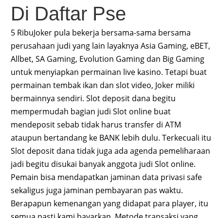
Di Daftar Pse
5 RibuJoker pula bekerja bersama-sama bersama
perusahaan judi yang lain layaknya Asia Gaming, eBET,
Allbet, SA Gaming, Evolution Gaming dan Big Gaming
untuk menyiapkan permainan live kasino. Tetapi buat
permainan tembak ikan dan slot video, Joker miliki
bermainnya sendiri. Slot deposit dana begitu
mempermudah bagian judi Slot online buat
mendeposit sebab tidak harus transfer di ATM
ataupun bertandang ke BANK lebih dulu. Terkecuali itu
Slot deposit dana tidak juga ada agenda pemeliharaan
jadi begitu disukai banyak anggota judi Slot online.
Pemain bisa mendapatkan jaminan data privasi safe
sekaligus juga jaminan pembayaran pas waktu.
Berapapun kemenangan yang didapat para player, itu
semua pasti kami bayarkan. Metode transaksi yang