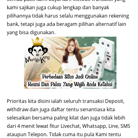
kami sajikan juga cukup lengkap dan banyak
pilihannya tidak harus selalu menggunakan rekening
bank, tetapi juga ada beragam pilihan alternatif lain
yang bisa digunakan.
Prioritas kita disini ialah seluruh transaksi Deposit,
withdraw dan juga daftar tentu senantiasa kita
selesaikan bersama paling kilat dan juga tidak lebih
dari 4 menit lewat fitur Livechat, Whatsapp, Line, SMS
ataupun Telepon. Tidak cuma itu pula Kami tentu