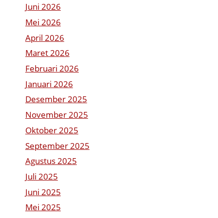
Juni 2026
Mei 2026
April 2026
Maret 2026
Februari 2026
Januari 2026
Desember 2025
November 2025
Oktober 2025
September 2025
Agustus 2025
Juli 2025
Juni 2025
Mei 2025