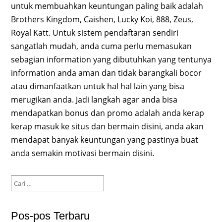
untuk membuahkan keuntungan paling baik adalah
Brothers Kingdom, Caishen, Lucky Koi, 888, Zeus,
Royal Katt. Untuk sistem pendaftaran sendiri
sangatlah mudah, anda cuma perlu memasukan
sebagian information yang dibutuhkan yang tentunya
information anda aman dan tidak barangkali bocor
atau dimanfaatkan untuk hal hal lain yang bisa
merugikan anda. Jadi langkah agar anda bisa
mendapatkan bonus dan promo adalah anda kerap
kerap masuk ke situs dan bermain disini, anda akan
mendapat banyak keuntungan yang pastinya buat
anda semakin motivasi bermain disini.
Cari
untuk:
Pos-pos Terbaru