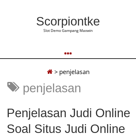
Scorpiontke
Slot Demo Gampang Maxwin
>
penjelasan
penjelasan
Penjelasan Judi Online
Soal Situs Judi Online