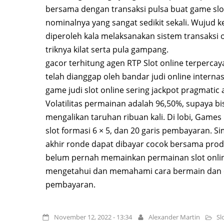
bersama dengan transaksi pulsa buat game slo
nominalnya yang sangat sedikit sekali. Wujud k
diperoleh kala melaksanakan sistem transaksi
triknya kilat serta pula gampang.
gacor terhitung agen RTP Slot online terpercay
telah dianggap oleh bandar judi online internas
game judi slot online sering jackpot pragmatic
Volatilitas permainan adalah 96,50%, supaya 
mengalikan taruhan ribuan kali. Di lobi, Games
slot formasi 6 × 5, dan 20 garis pembayaran. S
akhir ronde dapat dibayar cocok bersama prod
belum pernah memainkan permainan slot onlin
mengetahui dan memahami cara bermain dan 
pembayaran.
November 12, 2022 - 13:34
Alexander Martin
Sl