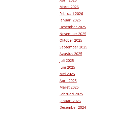
April 2026
Maret 2026
Februari 2026
Januari 2026
Desember 2025
November 2025
Oktober 2025
September 2025
Agustus 2025
Juli 2025
Juni 2025
Mei 2025
April 2025
Maret 2025
Februari 2025
Januari 2025
Desember 2024