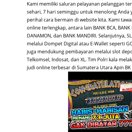
Kami memiliki saluran pelayanan pelanggan ter
sehari, 7 hari seminggu untuk menolong And
perihal cara bermain di website kita. Kami ta
online terlengkap, antara lain BANK BCA, BANK
DANAMON, dan BANK MANDIRI. Selanjutnya, S
melalui Dompet Digital atau E-Wallet seperti 
juga mendukung pembayaran melalui slot deposi
Telkomsel, Indosat, dan XL. Tim Polri kala me
judi online terbesar di Sumatera Utara Apin BK 