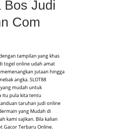
 Bos Judi
pnn Com
t dengan tampilan yang khas
 togel online udah amat
sa memenangkan jutaan hingga
enebak angka. SLOT88
e yang mudah untuk
tu pula kita tentu
anduan taruhan judi online
Bermain yang Mudah di
ah kami sajikan. Bila kalian
t Gacor Terbaru Online.