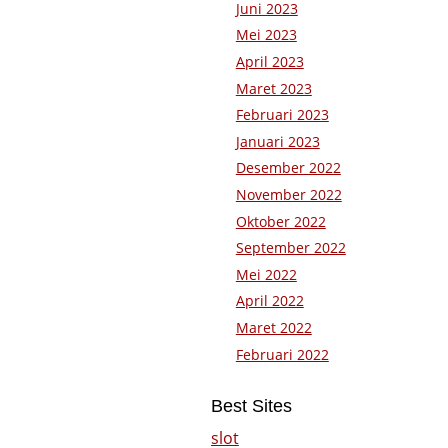
Juni 2023
Mei 2023
April 2023
Maret 2023
Februari 2023
Januari 2023
Desember 2022
November 2022
Oktober 2022
September 2022
Mei 2022
April 2022
Maret 2022
Februari 2022
Best Sites
slot