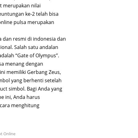
t merupakan nilai
euntungan ke-2 telah bisa
 online pulsa merupakan
a dan resmi di indonesia dan
ional. Salah satu andalan
 adalah “Gate of Olympus”.
bisa menang dengan
 ini memiliki Gerbang Zeus,
imbol yang berhenti setelah
uct simbol. Bagi Anda yang
e ini, Anda harus
cara menghitung
ot Online