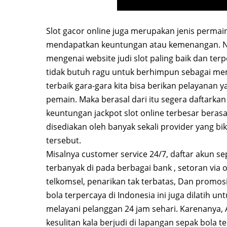
Slot gacor online juga merupakan jenis perma
mendapatkan keuntungan atau kemenangan. Nah
mengenai website judi slot paling baik dan terp
tidak butuh ragu untuk berhimpun sebagai mem
terbaik gara-gara kita bisa berikan pelayanan 
pemain. Maka berasal dari itu segera daftarkan
keuntungan jackpot slot online terbesar berasa
disediakan oleh banyak sekali provider yang 
tersebut.
Misalnya customer service 24/7, daftar akun sep
terbanyak di pada berbagai bank , setoran via 
telkomsel, penarikan tak terbatas, Dan promos
bola terpercaya di Indonesia ini juga dilatih 
melayani pelanggan 24 jam sehari. Karenanya, 
kesulitan kala berjudi di lapangan sepak bola 