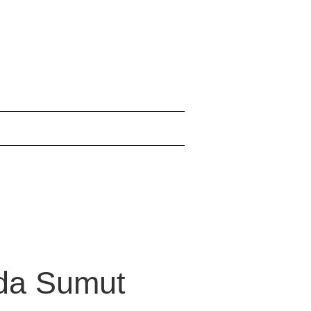
lda Sumut