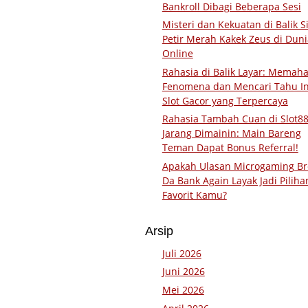
Bankroll Dibagi Beberapa Sesi
Misteri dan Kekuatan di Balik 
Petir Merah Kakek Zeus di Duni
Online
Rahasia di Balik Layar: Memah
Fenomena dan Mencari Tahu In
Slot Gacor yang Terpercaya
Rahasia Tambah Cuan di Slot8
Jarang Dimainin: Main Bareng
Teman Dapat Bonus Referral!
Apakah Ulasan Microgaming Br
Da Bank Again Layak Jadi Piliha
Favorit Kamu?
Arsip
Juli 2026
Juni 2026
Mei 2026