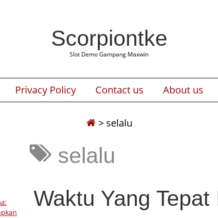
Scorpiontke
Slot Demo Gampang Maxwin
Privacy Policy
Contact us
About us
>
selalu
selalu
Waktu Yang Tepat 
a:
apkan