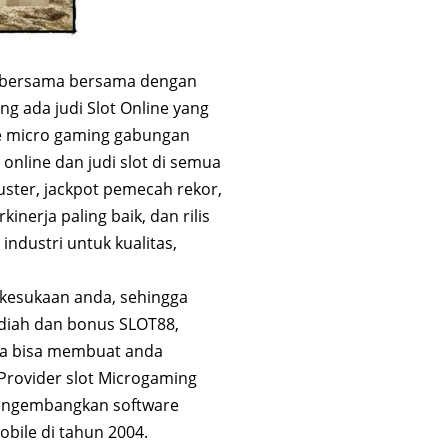
n bersama bersama dengan
ng ada judi Slot Online yang
ne micro gaming gabungan
 online dan judi slot di semua
ster, jackpot pemecah rekor,
kinerja paling baik, dan rilis
dustri untuk kualitas,
 kesukaan anda, sehingga
iah dan bonus SLOT88,
a bisa membuat anda
Provider slot Microgaming
mengembangkan software
obile di tahun 2004.