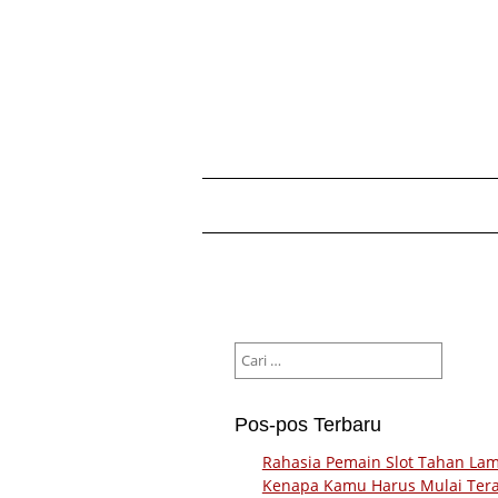
Cari
untuk:
Pos-pos Terbaru
Rahasia Pemain Slot Tahan Lam
Kenapa Kamu Harus Mulai Ter