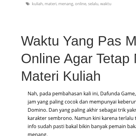
kuliah
,
materi
,
menang
,
online
,
selalu
,
waktu
Waktu Yang Pas Ma
Online Agar Tetap
Materi Kuliah
Nah, pada pembahasan kali ini, Dafunda Gam
jam yang paling cocok dan mempunyai keberun
Domino. Dan yang paling akhir sebagai trik y
karakter sembrono. Namun kini karena terlalu 
info sudah pasti bakal bikin banyak pemain bak
menang.