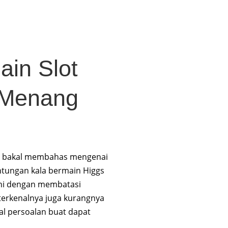
in Slot
 Menang
e, bakal membahas mengenai
tungan kala bermain Higgs
akni dengan membatasi
terkenalnya juga kurangnya
al persoalan buat dapat