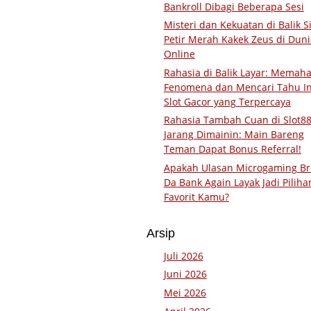
Bankroll Dibagi Beberapa Sesi
Misteri dan Kekuatan di Balik 
Petir Merah Kakek Zeus di Duni
Online
Rahasia di Balik Layar: Memah
Fenomena dan Mencari Tahu In
Slot Gacor yang Terpercaya
Rahasia Tambah Cuan di Slot8
Jarang Dimainin: Main Bareng
Teman Dapat Bonus Referral!
Apakah Ulasan Microgaming Br
Da Bank Again Layak Jadi Piliha
Favorit Kamu?
Arsip
Juli 2026
Juni 2026
Mei 2026