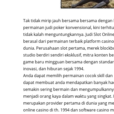
Tak tidak mirip jauh bersama bersama denga
permainan judi poker konvensional, kini terhitu
tidak kalah menguntungkannya. Judi Slot Onli
berasal dari permainan terbaik platform casino
dunia. Perusahaan slot pertama, merek blockbu
studio berdiri sendiri eksklusif, mitra konten ber
game baru mingguan bersama dengan standar in
inovasi, dan hiburan sejak 1994.
Anda dapat memilih permainan cocok skill dan
dapat membuat anda mendapatkan banyak had
semakin sering bermain dan mengumpulkanny
menjadi orang kaya dalam waktu yang singkat. 
merupakan provider pertama di dunia yang 
online casino di th. 1994 dan software casino m