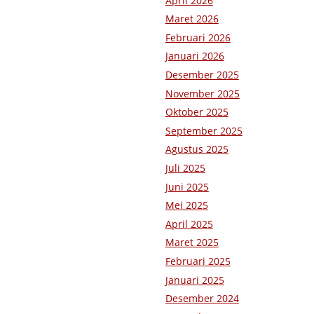
April 2026
Maret 2026
Februari 2026
Januari 2026
Desember 2025
November 2025
Oktober 2025
September 2025
Agustus 2025
Juli 2025
Juni 2025
Mei 2025
April 2025
Maret 2025
Februari 2025
Januari 2025
Desember 2024