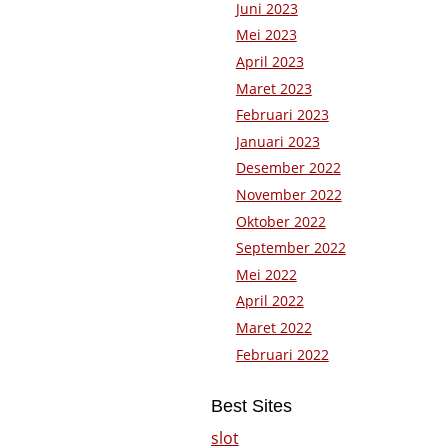
Juni 2023
Mei 2023
April 2023
Maret 2023
Februari 2023
Januari 2023
Desember 2022
November 2022
Oktober 2022
September 2022
Mei 2022
April 2022
Maret 2022
Februari 2022
Best Sites
slot