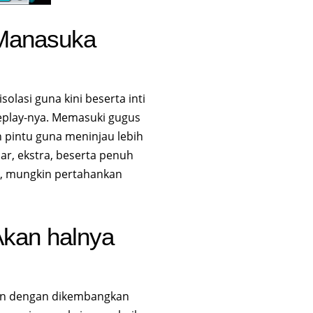
 Manasuka
olasi guna kini beserta inti
eplay-nya. Memasuki gugus
 pintu guna meninjau lebih
ar, ekstra, beserta penuh
s, mungkin pertahankan
Akan halnya
an dengan dikembangkan