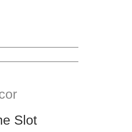
acor
e Slot