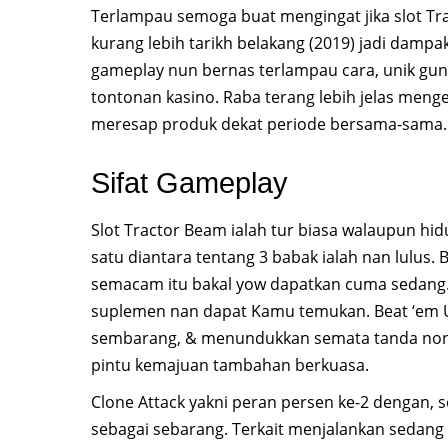
Terlampau semoga buat mengingat jika slot Tr
kurang lebih tarikh belakang (2019) jadi dampak
gameplay nun bernas terlampau cara, unik gun
tontonan kasino. Raba terang lebih jelas men
meresap produk dekat periode bersama-sama.
Sifat Gameplay
Slot Tractor Beam ialah tur biasa walaupun hi
satu diantara tentang 3 babak ialah nan lulus. 
semacam itu bakal yow dapatkan cuma sedang.
suplemen nan dapat Kamu temukan. Beat ‘em U
sembarang, & menundukkan semata tanda non
pintu kemajuan tambahan berkuasa.
Clone Attack yakni peran persen ke-2 dengan, s
sebagai sebarang. Terkait menjalankan sedang 