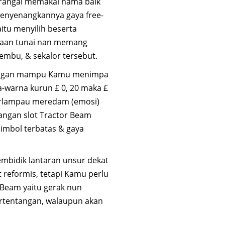
perangai memakai nama baik
enyenangkannya gaya free-
itu menyilih beserta
yaan tunai nan memang
mbu, & sekalor tersebut.
es dengan mampu Kamu menimpa
-warna kurun £ 0, 20 maka £
terlampau meredam (emosi)
angan slot Tractor Beam
imbol terbatas & gaya
bidik lantaran unsur dekat
 reformis, tetapi Kamu perlu
r Beam yaitu gerak nun
rtentangan, walaupun akan