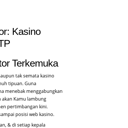
or: Kasino
RTP
ktor Terkemuka
aupun tak semata kasino
nuh tipuan. Guna
 ana menebak menggabungkan
an akan Kamu lambung
en pertimbangan kini.
mpai posisi web kasino.
n, & di setiap kepala